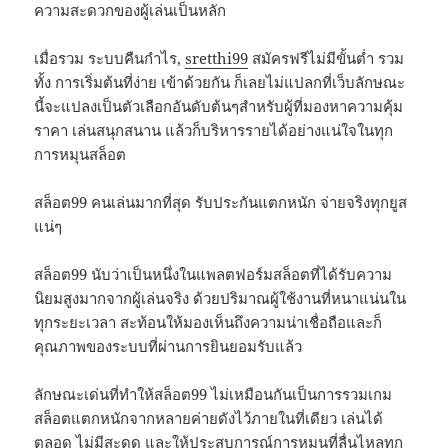
ความสะดวกของผู้เล่นเป็นหลัก
เมื่อรวม ระบบคืนกำไร,
sretthi99
สมัครฟรีไม่มีขั้นต่ำ รวม
ทั้ง การเริ่มต้นที่ง่าย เข้าด้วยกัน ก็เลยไม่แปลกที่เว็บลักษณะ
นี้จะแปลงเป็นตัวเลือกอันดับต้นๆสำหรับผู้ที่มองหาความคุ้ม
ราคา เล่นสนุกสนาน แล้วก็บริหารรายได้อย่างแน่ใจในทุก
การหมุนสล็อต
สล็อต99 คนเล่นมากที่สุด รับประกันแตกหนัก จ่ายจริงทุกยูส
แน่ๆ
สล็อต99 นับว่าเป็นหนึ่งในแพลตฟอร์มสล็อตที่ได้รับความ
นิยมสูงมากจากผู้เล่นจริง ด้วยปริมาณผู้ใช้งานที่หนาแน่นใน
ทุกระยะเวลา สะท้อนให้มองเห็นถึงความน่าเชื่อถือและก็
คุณภาพของระบบที่ผ่านการยินยอมรับแล้ว
ลักษณะเด่นที่ทำให้สล็อต99 ไม่เหมือนกันเป็นการรวมเกม
สล็อตแตกหนักจากหลายค่ายดังไว้ภายในที่เดียว เล่นได้
ตลอด ไม่มีสะดุด และให้ประสบการณ์การหมุนที่ลื่นไหลทุก