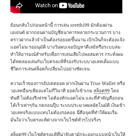
ย้อนกลับไปก่อนหน้านี้ การเล่น sretthi99 มักต้องผ่าน
เอเย่นต์ ฝากถอนผ่านบัญชีธนาคารหลายกระบวนการ บาง
คราวฝากแล้วจำเป็นต้องรอยอดขึ้นนาน เบิกเงินก็จะต้องแจ้ง
แอดไม่น รออนุมัติ บางวันพบเจอปัญหาดีเลย์หรือระบบล่ม
ทำให้อารมณ์สำหรับเพื่อการเล่นเสียไปพอสมควร กระทั่งผม
ได้ทดลองเล่นกับเว็บตรงแท้ที่รองรับระบบวอเลทเต็มแบบ
ชีวิตการเล่นสล็อตก็เปลี่ยนไปอย่างชัดเจน
ความเร็วของการอัปเดตยอด ฝากเงินผ่าน True Wallet หรือ
วอเลทอื่นๆเพียงแค่ไม่กี่วินาที ยอดก็เข้าเกม
สล็อต99
โดย
ทันที ไม่ต้องรีเฟรช ไม่ต้องทักแอดไม่น และที่สำคัญคือถอน
ได้เร็วเท่าๆกัน กดถอนปุ๊บ ระบบประมวลผลอัตโนมัติ เงินเข้า
วอเลทจริงแบบแทบไม่ต้องรอคอย นี่คือจุดที่ทำให้ผมเริ่ม
มั่นใจว่าเว็บตรงแท้ต่างจากเว็บไซต์ทั่วๆไปจริงๆ
สล็อต99 เว็บไซต์ตรงแท้ที่น่าจับตามักจะออกแบบหน้าเว็บให้