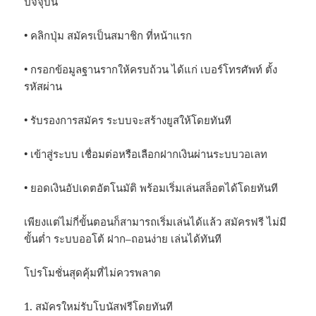
ปัจจุบัน
• คลิกปุ่ม สมัครเป็นสมาชิก ที่หน้าแรก
• กรอกข้อมูลฐานรากให้ครบถ้วน ได้แก่ เบอร์โทรศัพท์ ตั้ง
รหัสผ่าน
• รับรองการสมัคร ระบบจะสร้างยูสให้โดยทันที
• เข้าสู่ระบบ เชื่อมต่อหรือเลือกฝากเงินผ่านระบบวอเลท
• ยอดเงินอัปเดตอัตโนมัติ พร้อมเริ่มเล่นสล็อตได้โดยทันที
เพียงแต่ไม่กี่ขั้นตอนก็สามารถเริ่มเล่นได้แล้ว สมัครฟรี ไม่มี
ขั้นต่ำ ระบบออโต้ ฝาก–ถอนง่าย เล่นได้ทันที
โปรโมชั่นสุดคุ้มที่ไม่ควรพลาด
1. สมัครใหม่รับโบนัสฟรีโดยทันที