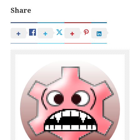
Share