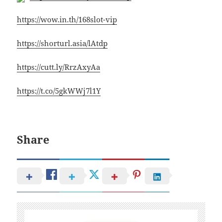
https://wow.in.th/168slot-vip
https://shorturl.asia/lAtdp
https://cutt.ly/RrzAxyAa
https://t.co/5gkWWj7l1Y
Share