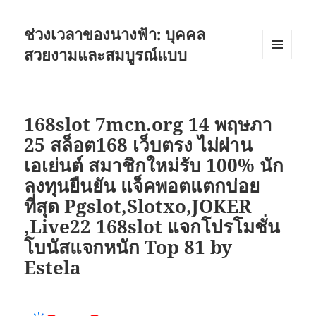
ช่วงเวลาของนางฟ้า: บุคคล
สวยงามและสมบูรณ์แบบ
เมนู
และวิด
เจ็ต
168slot 7mcn.org 14 พฤษภา
25 สล็อต168 เว็บตรง ไม่ผ่าน
เอเย่นต์ สมาชิกใหม่รับ 100% นัก
ลงทุนยืนยัน แจ็คพอตแตกบ่อย
ที่สุด Pgslot,Slotxo,JOKER
,Live22 168slot แจกโปรโมชั่น
โบนัสแจกหนัก Top 81 by
Estela