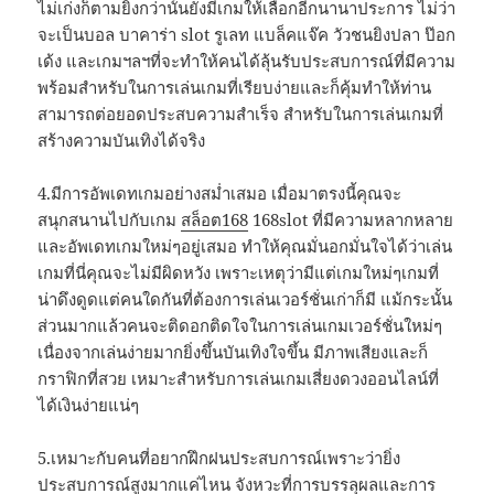
ไม่เก่งก็ตามยิ่งกว่านั้นยังมีเกมให้เลือกอีกนานาประการ ไม่ว่า
จะเป็นบอล บาคาร่า slot รูเลท แบล็คแจ๊ค วัวชนยิงปลา ป๊อก
เด้ง และเกมฯลฯที่จะทำให้คนได้ลุ้นรับประสบการณ์ที่มีความ
พร้อมสำหรับในการเล่นเกมที่เรียบง่ายและก็คุ้มทำให้ท่าน
สามารถต่อยอดประสบความสำเร็จ สำหรับในการเล่นเกมที่
สร้างความบันเทิงได้จริง
4.มีการอัพเดทเกมอย่างสม่ำเสมอ เมื่อมาตรงนี้คุณจะ
สนุกสนานไปกับเกม
สล็อต168
168slot ที่มีความหลากหลาย
และอัพเดทเกมใหม่ๆอยู่เสมอ ทำให้คุณมั่นอกมั่นใจได้ว่าเล่น
เกมที่นี่คุณจะไม่มีผิดหวัง เพราะเหตุว่ามีแต่เกมใหม่ๆเกมที่
น่าดึงดูดแต่คนใดกันที่ต้องการเล่นเวอร์ชั่นเก่าก็มี แม้กระนั้น
ส่วนมากแล้วคนจะติดอกติดใจในการเล่นเกมเวอร์ชั่นใหม่ๆ
เนื่องจากเล่นง่ายมากยิ่งขึ้นบันเทิงใจขึ้น มีภาพเสียงและก็
กราฟิกที่สวย เหมาะสำหรับการเล่นเกมเสี่ยงดวงออนไลน์ที่
ได้เงินง่ายแน่ๆ
5.เหมาะกับคนที่อยากฝึกฝนประสบการณ์เพราะว่ายิ่ง
ประสบการณ์สูงมากแค่ไหน จังหวะที่การบรรลุผลและการ