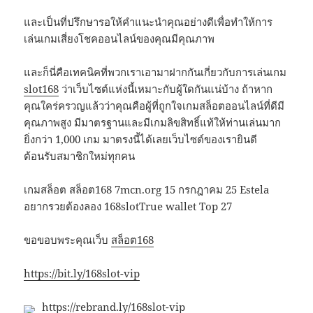
และเป็นที่ปรึกษารอให้คำแนะนำคุณอย่างดีเพื่อทำให้การ
เล่นเกมเสี่ยงโชคออนไลน์ของคุณมีคุณภาพ
และก็นี่คือเทคนิคที่พวกเราเอามาฝากกันเกี่ยวกับการเล่นเกม
slot168
ว่าเว็บไซต์แห่งนี้เหมาะกับผู้ใดกันแน่บ้าง ถ้าหาก
คุณใคร่ครวญแล้วว่าคุณคือผู้ที่ถูกใจเกมสล็อตออนไลน์ที่ดีมี
คุณภาพสูง มีมาตรฐานและมีเกมลิขสิทธิ์แท้ให้ท่านเล่นมาก
ยิ่งกว่า 1,000 เกม มาตรงนี้ได้เลยเว็บไซต์ของเรายินดี
ต้อนรับสมาชิกใหม่ทุกคน
เกมสล็อต สล็อต168 7mcn.org 15 กรกฎาคม 25 Estela
อยากรวยต้องลอง 168slotTrue wallet Top 27
ขอขอบพระคุณเว็บ
สล็อต168
https://bit.ly/168slot-vip
https://rebrand.ly/168slot-vip