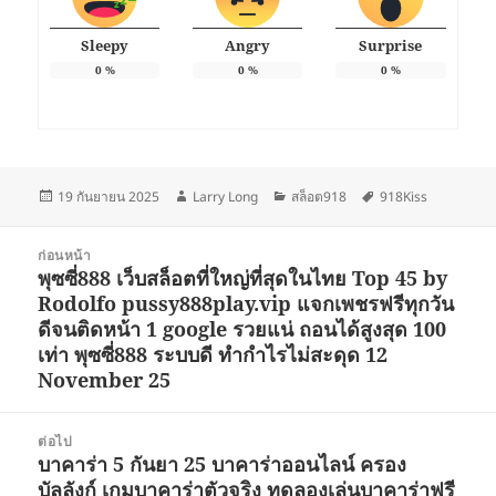
Sleepy
Angry
Surprise
0
%
0
%
0
%
เขียน
ผู้
หมวด
ป้าย
19 กันยายน 2025
Larry Long
สล็อต918
918Kiss
เมื่อ
เขียน
หมู่
กำกับ
แนะแนว
ก่อนหน้า
เรื่อง
พุซซี่888 เว็บสล็อตที่ใหญ่ที่สุดในไทย Top 45 by
เรื่อง
Rodolfo pussy888play.vip แจกเพชรฟรีทุกวัน
ก่อน
ดีจนติดหน้า 1 google รวยแน่ ถอนได้สูงสุด 100
หน้า:
เท่า พุซซี่888 ระบบดี ทำกำไรไม่สะดุด 12
November 25
ต่อไป
บาคาร่า 5 กันยา 25 บาคาร่าออนไลน์ ครอง
เรื่อง
บัลลังก์ เกมบาคาร่าตัวจริง ทดลองเล่นบาคาร่าฟรี
ต่อ