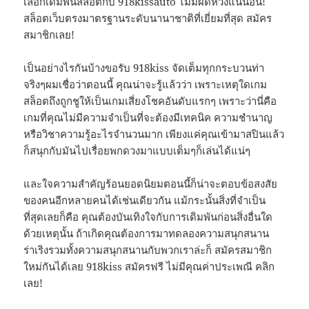
เลือกเดิมพันสล็อตกับ 918kissauto ไม่มีผิดหวังแน่นอน!
สล็อตเว็บตรงมาตรฐานระดับนานาชาติที่เยี่ยมที่สุด สมัคร
สมาชิกเลย!
เป็นอย่างไรกันบ้างขอรับ 918kiss จัดเต็มทุกกระบวนท่า
จริงๆผมเชื่อว่าตอนนี้ คุณน่าจะรู้แล้วว่า เพราะเหตุใดเกม
สล็อตถึงถูกชูให้เป็นเกมเสี่ยงโชคอันดับแรกๆ เพราะว่านี่คือ
เกมที่คุณไม่มีความจำเป็นที่จะต้องมีเทคนิค ความชำนาญ
หรือวิชาความรู้อะไรจำนวนมาก เพียงแค่คุณเข้ามาสปินแล้ว
ก็สนุกกับมันไปเรื่อยพกดวงมาแบบเต็มๆก็เล่นได้แน่ๆ
และใจความสำคัญร้อนยอดนิยมตอนนี้ก็น่าจะตอบข้อสงสัย
ของคนอีกหลายคนได้เช่นเดียวกัน แม้กระนั้นสิ่งที่จำเป็น
ที่สุดเลยก็คือ คุณต้องบันเทิงใจกับการเดิมพันก่อนสิ่งอื่นใด
ด้วยเหตุนั้น ถ้าเกิดคุณต้องการมาทดลองความสนุกสนาน
ร่าเริงรวมทั้งความสนุกสนานกับพวกเราล่ะก็ สมัครสมาชิก
ใหม่กันได้เลย 918kiss สมัครฟรี ไม่มีคุณค่าประเพณี คลิก
เลย!