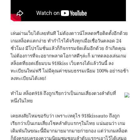
เล่นผ่านเว็บได้เลยทันที ไม่ต้องดาวน์โหลดหรือติดตั้งอีกด้วย
เกมสล็อตแตกง่าย ทำกำไรได้จริงทุกเมื่อเชื่อวันตลอด 24
ชั่วโมง มีโปรโมชั่นแล้วก็กิจกรรมจัดเต็มอีกด้วย ถ้าเกิดคุณ
ไม่ต้องการที่จะอยากพลาดโอกาสดีๆล่ะก็ มาทดลองเล่นเกม
สล็อตที่ยอดเยี่ยมบน 918kiss เว็บตรงได้แล้ววันนี้ ลง
ทะเบียนใหม่ฟรี ไม่มีคุณค่าขนบธรรมเนียม 100% อย่ารอช้า
ลงทะเบียนได้เลย!
ทำไม สล็อต918 ถึงถูกเรียกว่าเป็นเกมเสี่ยงดวงลำดับที่
หนึ่งในไทย
เคยสงสัยไหมขอรับว่า เพราะเหตุไร 918kissauto ถึงถูก
เรียกว่าเป็นเกมเสี่ยงโชคลำดับแรกๆในไทย แน่นอนว่า เกม
เดิมพันในขณะนี้มีมากมายมากมายก่ายกอง แต่ว่าเกมสล็อต
ก็ยังครอบครองความนิยมชมชอบลำดับแรกๆเอาไว้ได้เสมอ