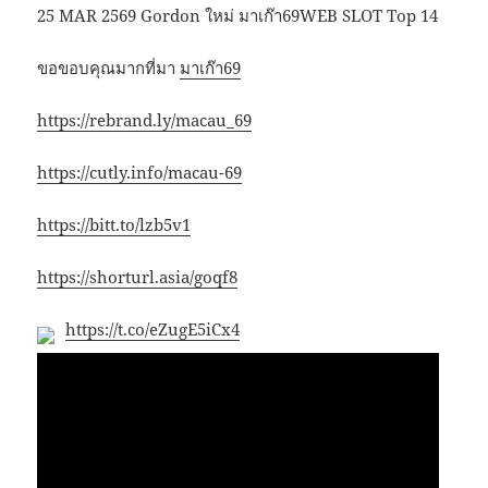
25 MAR 2569 Gordon ใหม่ มาเก๊า69WEB SLOT Top 14
ขอขอบคุณมากที่มา
มาเก๊า69
https://rebrand.ly/macau_69
https://cutly.info/macau-69
https://bitt.to/lzb5v1
https://shorturl.asia/goqf8
https://t.co/eZugE5iCx4