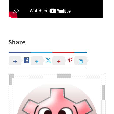
Share