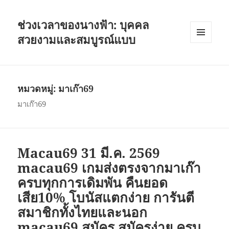
ช่วงเวลาของนางฟ้า: บุคคล
สวยงามและสมบูรณ์แบบ
เมนู
และวิด
เจ็ต
หมวดหมู่:
มาเก๊า69
มาเก๊า69
Macau69 31 มี.ค. 2569
macau69 เกมส่งตรงจากมาเก๊า
ครบทุกการเดิมพัน คืนยอด
เสีย10% โบนัสแตกง่าย การันตี
สมาชิกทั้งไทยและนอก
macau69 สมัคร สมัครง่าย ครบ