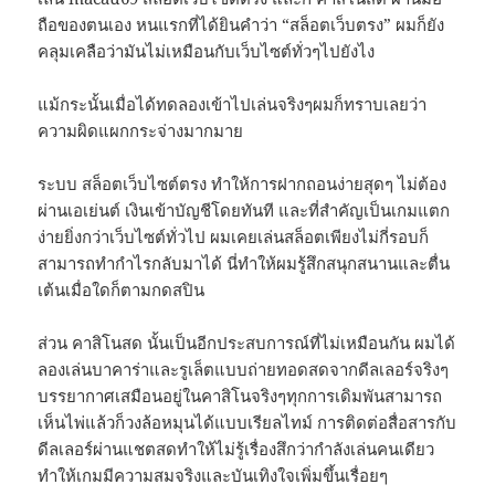
ถือของตนเอง หนแรกที่ได้ยินคำว่า “สล็อตเว็บตรง” ผมก็ยัง
คลุมเคลือว่ามันไม่เหมือนกับเว็บไซต์ทั่วๆไปยังไง
แม้กระนั้นเมื่อได้ทดลองเข้าไปเล่นจริงๆผมก็ทราบเลยว่า
ความผิดแผกกระจ่างมากมาย
ระบบ สล็อตเว็บไซต์ตรง ทำให้การฝากถอนง่ายสุดๆ ไม่ต้อง
ผ่านเอเย่นต์ เงินเข้าบัญชีโดยทันที และที่สำคัญเป็นเกมแตก
ง่ายยิ่งกว่าเว็บไซต์ทั่วไป ผมเคยเล่นสล็อตเพียงไม่กี่รอบก็
สามารถทำกำไรกลับมาได้ นี่ทำให้ผมรู้สึกสนุกสนานและตื่น
เต้นเมื่อใดก็ตามกดสปิน
ส่วน คาสิโนสด นั้นเป็นอีกประสบการณ์ที่ไม่เหมือนกัน ผมได้
ลองเล่นบาคาร่าและรูเล็ตแบบถ่ายทอดสดจากดีลเลอร์จริงๆ
บรรยากาศเสมือนอยู่ในคาสิโนจริงๆทุกการเดิมพันสามารถ
เห็นไพ่แล้วก็วงล้อหมุนได้แบบเรียลไทม์ การติดต่อสื่อสารกับ
ดีลเลอร์ผ่านแชตสดทำให้ไม่รู้เรื่องสึกว่ากำลังเล่นคนเดียว
ทำให้เกมมีความสมจริงและบันเทิงใจเพิ่มขึ้นเรื่อยๆ