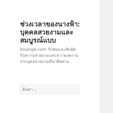
ช่วงเวลาของนางฟ้า:
บุคคลสวยงามและ
สมบูรณ์แบบ
lissangel.com: รับชมและสัมผัส
กับความสวยงามและความงดงาม
จากบุคลสวยงามที่น่าติดตาม
ค้นหา
สำหรับ: