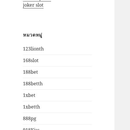
joker slot
หมวดหมู่
123lionth
168slot
188bet
188betth
1xbet
1xbetth
888pg