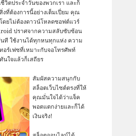
ในชีวิตประจำวันของพวกเรา และก็
งที่ต้องการนี้อย่างเต็มเปี่ยม คุณ
้โดยไม่ต้องดาวน์โหลดซอฟต์แวร์
Android ปราศจากความสลับซับซ้อน
นทันที ใช้งานได้ทุกหนทุกแห่ง ความ
ทอร์เฟซที่เหมาะกับจอโทรศัพท์
วทันใจแล้วก็เสถียร
สัมผัสความสนุกกับ
สล็อตเว็บไซต์ตรงที่ให้
คุณมั่นใจได้ว่าแจ็ค
พอตแตกง่ายและก็ได้
เงินจริง!
สล็อตออนไลน์ได้