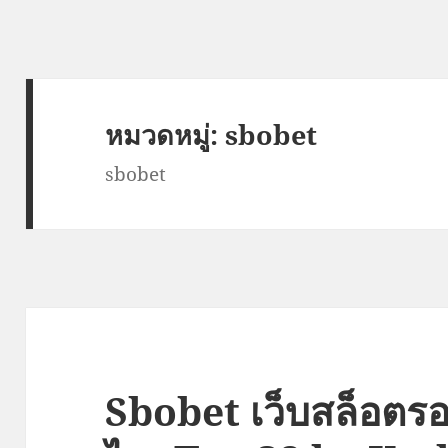
หมวดหมู่:
sbobet
sbobet
Sbobet เว็บสล็อตร