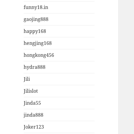
funny18.in
gaojing888
happy168
hengjing168
hongkong456
hydra888
Jili
Jilislot
Jinda55
jinda888
Joker123