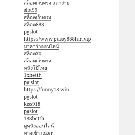
สล็อตเว็บตรง แตกง่าย
slot99
สล็อตเว็บตรง
สล็อต888
pgslot
https://www.pussy888fun.vip
บาคาร่าออนไลน์
สล็อตxo
สล็อตเว็บตรง
หนังโป๊ไทย
1xbetth
pg slot
https://funny18.win
pgslot
kiss918
pgslot
188betth
ดูหนังออนไลน์
ทางเข้า joker