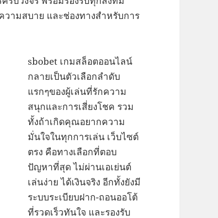
รครบวงจร พร้อมรองรับทุกสิ่งที่มี
ัย ความสบาย และช่องทางสำหรับการ
sbobet เกมสล็อตออนไลน์
กลายเป็นตัวเลือกลำดับ
แรกๆของผู้เล่นที่รักความ
สนุกและการเสี่ยงโชค รวม
ทั้งถ้าเกิดคุณอยากความ
มั่นใจในทุกการเล่น เว็บไซต์
ตรง คือทางเลือกที่ตอบ
ปัญหาที่สุด ไม่ผ่านเอเย่นต์
เล่นง่าย ได้เงินจริง อีกทั้งยังมี
ระบบระเบียบฝาก-ถอนออโต้
ที่รวดเร็วทันใจ และรองรับ