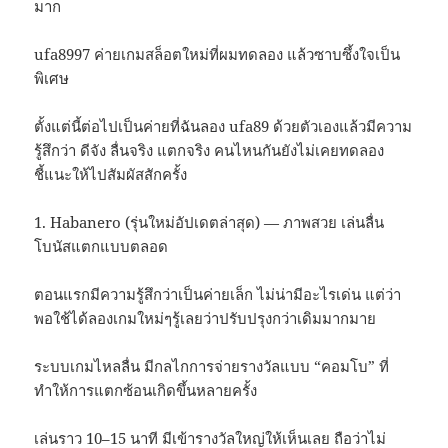
มาก
ufa8997 ค่ายเกมสล็อตใหม่ที่ผมทดลอง แล้วซาบซึ้งใจเป็น
พิเศษ
ตั้งแต่นี้ต่อไปเป็นค่ายที่ฉันลอง ufa89 ด้วยตัวเองแล้วมีความ
รู้สึกว่า ดีจัง ลื่นจริง แตกจริง คนไหนกันยังไม่เคยทดลอง
ชี้แนะให้ไปสัมผัสสักครั้ง
1. Habanero (รุ่นใหม่อัปเดตล่าสุด) — ภาพสวย เล่นลื่น
โบนัสแตกแบบตลอด
ตอนแรกมีความรู้สึกว่าเป็นค่ายเล็ก ไม่น่ามีอะไรเด่น แต่ว่า
พอใช้ได้ลองเกมใหม่ๆรู้เลยว่าปรับปรุงกว่าเดิมมากมาย
ระบบเกมไหลลื่น มีกลไกการจ่ายรางวัลแบบ “คอมโบ” ที่
ทำให้การแตกซ้อนเกิดขึ้นหลายครั้ง
เล่นราว 10–15 นาที มีเข้ารางวัลใหญ่ให้เห็นเลย ถือว่าไม่