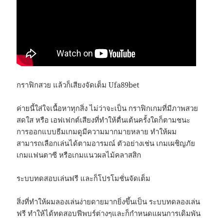
กราฟิกสวย แล้วก็เสียงจัดเต็ม Ufa89bet
ค่ายนี้ใส่ใจเนื้อหาทุกสิ่ง ไม่ว่าจะเป็น กราฟิกเกมที่มีภาพสวย
สดใส หรือ เอฟเฟกต์เสียงที่ทำให้ตื่นเต้นครั้งใดก็ตามชนะ
การออกแบบธีมเกมดูมีความมากมายหลาย ทำให้ผม
สามารถเลือกเล่นได้ตามอารมณ์ ตัวอย่างเช่น เกมเผชิญภัย
เกมแฟนตาซี หรือเกมแนวผลไม้คลาสสิก
ระบบทดสอบเล่นฟรี และก็โปรโมชั่นจัดเต็ม
สิ่งที่ทำให้ผมลองเล่นง่ายดายมากยิ่งขึ้นเป็น ระบบทดลองเล่น
ฟรี ทำให้ได้ทดสอบฟีพบร์ต่างๆและก็กำหนดแผนการเดิมพัน