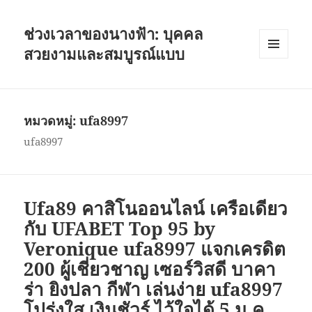
ช่วงเวลาของนางฟ้า: บุคคล
สวยงามและสมบูรณ์แบบ
เมนู
และวิด
เจ็ต
หมวดหมู่:
ufa8997
ufa8997
Ufa89 คาสิโนออนไลน์ เครือเดียว
กับ UFABET Top 95 by
Veronique ufa8997 แจกเครดิต
200 ผู้เชี่ยวชาญ เซอร์วิสดี บาคา
ร่า ยิงปลา กีฬา เล่นง่าย ufa8997
โปร่งใส เงินชัวร์ ไว้ใจได้ 5 ม.ค.