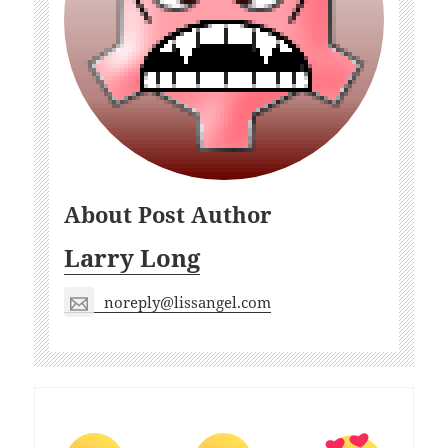
About Post Author
Larry Long
noreply@lissangel.com