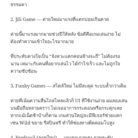
ธรรมดา
2. Jili Game — ค่ายใหม่มาแรงที่แตกบ่อยเกินคาด
ค่ายนี้มาแรงมากมายช่วงปีให้หลัง ข้อดีคือเกมเล่นง่าย ไม่
ต้องทำความเข้าใจอะไรมากมาย
ที่ประทับดวงใจเป็น “จังหวะแตกค่อนข้างจะถี่” ไม่ต้องรอ
นาน เหมาะกับคนที่อยากเล่นไว ได้กำไรเร็ว และไม่ถูกใจ
ความซับซ้อน
3. Funky Games — สไตล์ใหม่ ไม่มีสะดุด ระบบล้ำกว่าเดิม
ค่ายที่เน้นความลื่นไถลไหลแล้วก็ UI ที่ใช้งานง่าย ผมลองเล่น
บนมือถือหลายคราว ไม่เจออาการกระดอนหรือกระตุกเลย
หากแม้เน็ตช้าบ้างก็ตาม เกมส่วนใหญ่จะมีฟีเจอร์ช่วยแตก
เช่น Wild ขยาย รีสปินฟรี ทำให้ช่องทางติดคอมโบสูง
4. Yggdrasil (ลอตใหม่) — เกมคุณภาพสูง ภาพระดับ