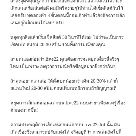
ถ้าถึงจุดที่คุณรู้สึกว่า มันใกล้จะแตกแล้ว แล้วไม่แน่ใจว่าจะ
เลิกเล่นหรือเล่นต่อดี ผมมีทริคง่ายๆให้ท่านได้เช็คลิสต์กันไว้
เลยครับ ทดลองทำ 3 ขั้นตอนนี้ก่อน ถ้าทำแล้วยังต้องการเลิก
เล่นอยู่ก็เลิกเล่นได้เลยขอรับ
หยุดทุกสิ่งแล้วเริ่มเช็คลิสต์ 30 วินาทีได้เลย ไม่ว่าจะเป็นการ
เช็คเบท สแกน 20-30 สปิน รวมทั้งอารมณ์ของคุณ
ถามตนเองก่อนว่า live22 คุณต้องการจะหยุดเดี๋ยวนี้จริงๆ
ไหม เป็นเพราะเหตุว่าอารมณ์หรือข้อมูลมากยิ่งกว่ากัน?
ถ้าคุณอยากเล่นต่อ ให้ตั้งเบทน้อยกว่าเดิม 20-30% แล้วก็
สแกนใหม่ 20-30 สปิน ก่อนเพิ่มเบทอีกรอบถ้าสัญญาณดี
หยุดการเลิกเล่นก่อนแตกบน live22 แบบง่ายๆเพียงแค่รู้เรื่อง
ตัวเองมากขึ้น!
ความประพฤติการเลิกเล่นก่อนแตกบน live22slot นั้น มัน
เกิดเรื่องซึ่งสามารถปรับแต่งได้ จริงอยู่ที่ว่า การเล่นถัดไปก็