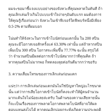
ผมจะขอมาชี้แจงแบบอย่างของจังหวะที่คุณพลาดในทันที ถ้า
คุณเลิกเล่นเร็วเกินไปแบบเข้าใจง่ายๆอันดับแรก ผมต้องการ
ให้คุณรู้เรื่องก่อนว่า จังหวะในเข้าฟีเจอร์ใดฟีพบร์หนึ่งมีเพียง
0.5-2% ตามที่ผมบอก
โน่นทำให้จังหวะในการเข้าโบนัสก่อนแตกนั้น ใน 200 สปิน
คุณจะมีโอกาสเจอสักครั้งแค่ 63.30% เท่านั้น แต่ถ้าหากสปิน
เพิ่มเป็น 300 สปิน โอกาสจะเพิ่มขึ้น 77.77% ฉะนั้น สรุปได้
ว่า จำนวนสปินมีผลต่อการเข้าโบนัสมากกว่าที่คุณคิด ถ้า
หากคุณสปินไม่มากพอ ก็ทดลองลุยต่อกันดีมากกว่าขอรับ
3. ความเสื่อมโทรมของการเลิกเล่นก่อนแตก
แน่ๆว่า การเลิกเล่นก่อนแตกมันไม่ใช่ปัญหาใหญ่อะไรขนาด
นั้น แต่ว่าการเสียโอกาสเข้าโบนัสก็คงจะทำให้ผู้คนจำนวน
มากแค้นใจไม่น้อยเลยล่ะครับ ในด้านของความเสียหายนั้น
ก็จะเป็นเรื่องของการพลาดโอกาสพลาดโบนัสที่อาจให้ผล
ตอบแทนสูงไปได้ หากคุณเลิกบ่อยกระทั่งเกิดความประพฤติ