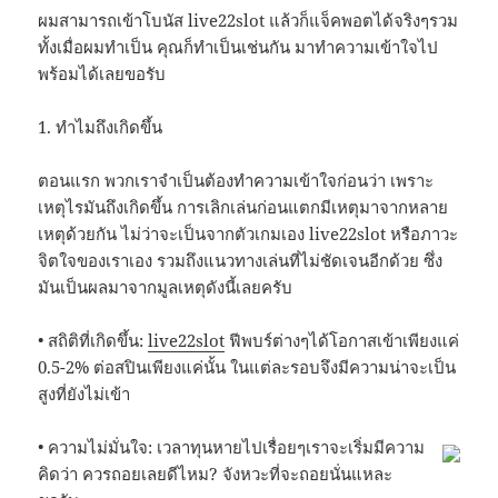
ผมสามารถเข้าโบนัส live22slot แล้วก็แจ็คพอตได้จริงๆรวม
ทั้งเมื่อผมทำเป็น คุณก็ทำเป็นเช่นกัน มาทำความเข้าใจไป
พร้อมได้เลยขอรับ
1. ทำไมถึงเกิดขึ้น
ตอนแรก พวกเราจำเป็นต้องทำความเข้าใจก่อนว่า เพราะ
เหตุไรมันถึงเกิดขึ้น การเลิกเล่นก่อนแตกมีเหตุมาจากหลาย
เหตุด้วยกัน ไม่ว่าจะเป็นจากตัวเกมเอง live22slot หรือภาวะ
จิตใจของเราเอง รวมถึงแนวทางเล่นที่ไม่ชัดเจนอีกด้วย ซึ่ง
มันเป็นผลมาจากมูลเหตุดังนี้เลยครับ
• สถิติที่เกิดขึ้น:
live22slot
ฟีพบร์ต่างๆได้โอกาสเข้าเพียงแค่
0.5-2% ต่อสปินเพียงแค่นั้น ในแต่ละรอบจึงมีความน่าจะเป็น
สูงที่ยังไม่เข้า
• ความไม่มั่นใจ: เวลาทุนหายไปเรื่อยๆเราจะเริ่มมีความ
คิดว่า ควรถอยเลยดีไหม? จังหวะที่จะถอยนั่นแหละ