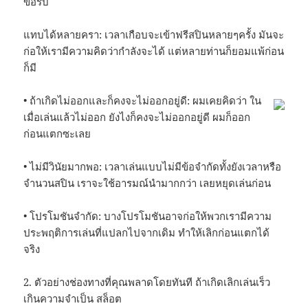
ขอรับ
แทบได้หลายครา: เวลาเกือบจะเข้าฟรีสปินหลายๆครั้ง มันจะ
ก่อให้เรามีความคิดว่ากำลังจะได้ แต่หลายท่านก็ยอมแพ้ก่อน
ก็มี
• ถ้าเกิดไม่ออกและก็คงจะไม่ออกอยู่ดี: ผมเคยคิดว่า ใน
เมื่อเล่นแล้วไม่ออก ยังไงก็คงจะไม่ออกอยู่ดี ผมก็ออก
ก่อนแตกซะเลย
• ไม่มีวินัยมากพอ: เวลาเล่นแบบไม่มีข้อจำกัดทั้งยังเวลาหรือ
จำนวนสปิน เราจะใช้อารมณ์นำมากกว่า เลยหยุดเล่นก่อน
• โปรโมชันจำกัด: บางโปรโมชันอาจก่อให้พวกเรามีความ
ประพฤติการเล่นที่แปลกไปจากเดิม ทำให้เลิกก่อนแตกได้
จริง
2. ตัวอย่างช่องทางที่คุณพลาดโดยทันที ถ้าเกิดเลิกเล่นเร็ว
เกินความจำเป็น สล็อต