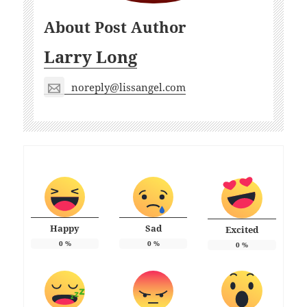
About Post Author
Larry Long
noreply@lissangel.com
Happy
Sad
Excited
0
%
0
%
0
%