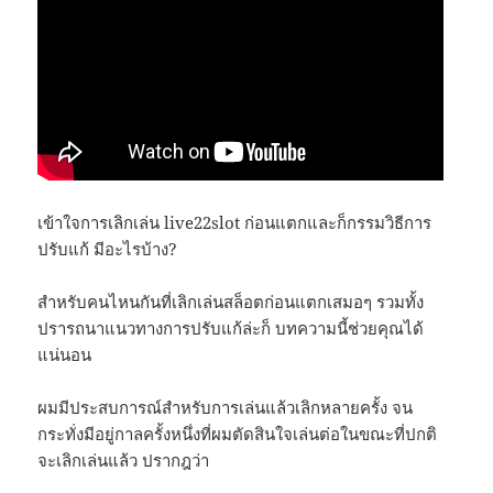
เข้าใจการเลิกเล่น live22slot ก่อนแตกและก็กรรมวิธีการ
ปรับแก้ มีอะไรบ้าง?
สำหรับคนไหนกันที่เลิกเล่นสล็อตก่อนแตกเสมอๆ รวมทั้ง
ปรารถนาแนวทางการปรับแก้ล่ะก็ บทความนี้ช่วยคุณได้
แน่นอน
ผมมีประสบการณ์สำหรับการเล่นแล้วเลิกหลายครั้ง จน
กระทั่งมีอยู่กาลครั้งหนึ่งที่ผมตัดสินใจเล่นต่อในขณะที่ปกติ
จะเลิกเล่นแล้ว ปรากฎว่า