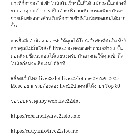
บางทีก็อาจจะไม่เข้าโบนัสในเร็วๆนั้นก็ได้ แม้กระนั้นอย่างที่
ผมบอกคุณแล้ว การสปินด้วยปริมาณที่มากพอเพียง มันจะ
ช่วยเพิ่มช่องทางสำหรับเพื่อการเข้าถึงโบนัสของเกมได้มาก
ขึ้น
การยื้ออีกสักนิดอาจจะทำให้คุณได้โบนัสในทันทีทันใด ซึ่งถ้า
หากคุณไม่มั่นใจล่ะก็ live22 จะทดลองทำตามอย่าง 3 ขั้น
ตอนที่ผมชี้แนะก่อนได้เลยนะครับ มันอาจก่อให้คุณเข้าถึง
โบนัสก่อนจะเลิกเล่นได้สักที
สล็อตเว็บไทย live22slot live22slot.me 29 ธ.ค. 2025
Mose อยากรวยต้องลอง live22ปลดหนี้ได้ง่ายๆ Top 80
ขอขอบพระคุณby web
live22slot
https://rebrand.ly/live22slot-me
https://cutly.info/live22slot-me