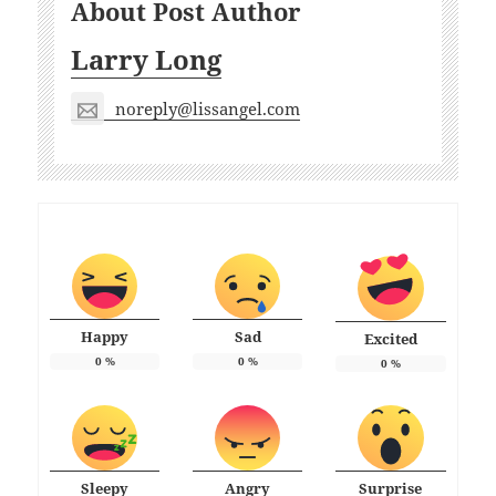
About Post Author
Larry Long
noreply@lissangel.com
Happy
Sad
Excited
0
%
0
%
0
%
Sleepy
Angry
Surprise