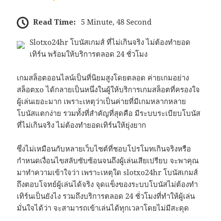
Read Time:
5 Minute, 48 Second
Slotxo24hr โบนัสเกมส์ ที่ไม่เกินจริง ไม่ต้องทำยอด
เทิร์น พร้อมให้บริการตลอด 24 ชั่วโมง
เกมสล็อตออนไลน์เป็นที่นิยมสูงโดยตลอด ค่ายเกมอย่าง
สล็อตxo ได้กลายเป็นหนึ่งในผู้ให้บริการเกมสล็อตที่ครองใจ
ผู้เล่นเยอะมาก เพราะเหตุว่าเป็นค่ายที่มีเกมหลากหลาย
โบนัสแตกง่าย รวมทั้งที่สำคัญที่สุดคือ มีระบบระเบียบโบนัส
ที่ไม่เกินจริง ไม่ต้องทำยอดเทิร์นให้ยุ่งยาก
ซึ่งไม่เหมือนกับหลายเว็บไซต์ที่ชอบโปรโมทเกินจริงหรือ
กำหนดเงื่อนไขสลับซับซ้อนจนถึงผู้เล่นเสียเปรียบ จะพาคุณ
มาทำความเข้าใจว่า เพราะเหตุใด slotxo24hr โบนัสเกมส์
ถึงตอบโจทย์ผู้เล่นได้จริง จุดแข็งของระบบโบนัสไม่ต้องทำ
เทิร์นเป็นยังไง รวมถึงบริการตลอด 24 ชั่วโมงที่ทำให้ผู้เล่น
มั่นใจได้ว่า จะสามารถเข้าเล่นได้ทุกเวลาโดยไม่มีสะดุด