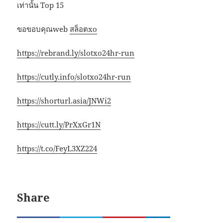
เท่านั้น Top 15
ขอขอบคุณweb
สล็อตxo
https://rebrand.ly/slotxo24hr-run
https://cutly.info/slotxo24hr-run
https://shorturl.asia/JNWi2
https://cutt.ly/PrXxGr1N
https://t.co/FeyL3XZ224
Share