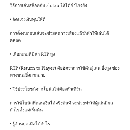
วิธีการเล่นสล็อตกับ slotxo ให้ได้กำไรจริง
• จัดแจงเงินทุนให้ดี
การตั้งงบก่อนเล่นจะช่วยลดการเสี่ยงแล้วก็ทำให้เล่นได้
ตลอด
• เลือกเกมที่มีค่า RTP สูง
RTP (Return to Player) คืออัตราการใช้คืนผู้เล่น ยิ่งสูง ช่อง
ทางชนะยิ่งมากมาย
• ใช้ประโยชน์จากโบนัสไม่ต้องทำเทิร์น
การใช้โบนัสที่ถอนเงินได้จริงทันที จะช่วยทำให้ผู้เล่นมีผล
กำไรตั้งแต่เริ่มต้น
• รู้จักหยุดเมื่อได้กำไร