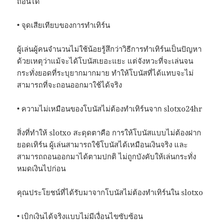
ถอนได้
• จุดเสียเทียบของการทำเทิร์น
ผู้เล่นผู้คนจำนวนไม่ใช้น้อยรู้สึกว่าวิธีการทำเทิร์นเป็นปัญหา
ด้วยเหตุว่าแม้จะได้โบนัสเยอะแยะ แต่จังหวะที่จะเล่นจน
กระทั่งยอดที่ระบุยากมากมาย ทำให้โบนัสที่ได้แทบจะไม่
สามารถที่จะถอนออกมาใช้ได้จริง
• ความไม่เหมือนของโบนัสไม่ต้องทำเทิร์นจาก slotxo24hr
สิ่งที่ทำให้ slotxo สะดุดตาคือ การให้โบนัสแบบไม่ต้องฝาก
ยอดเทิร์น ผู้เล่นสามารถใช้โบนัสได้เหมือนเงินจริง และ
สามารถถอนออกมาได้ตามปกติ ไม่ถูกบังคับให้เล่นกระทั่ง
หมดเงินไปก่อน
คุณประโยชน์ที่ได้รับมาจากโบนัสไม่ต้องทำเทิร์นใน slotxo
• เบิกเงินได้จริงแบบไม่มีเงื่อนไขซับซ้อน