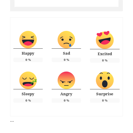
Happy
Sad
Excited
0
%
0
%
0
%
Sleepy
Angry
Surprise
0
%
0
%
0
%
…