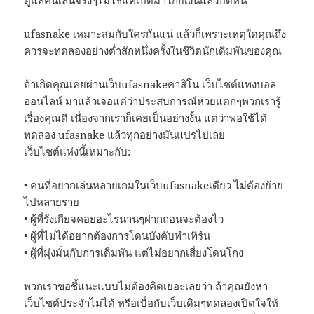
ดูแลคนเล่นจริงๆไม่ใช่แค่เปิดมาโกยเงินแล้วปิดหนี
ufasnake เหมาะสมกับใครกันแน่ แล้วก็เพราะเหตุใดคุณถึง
ควรจะทดลองอย่างต่ำสักหนึ่งครั้งในชีวิตนักเดิมพันของคุณ
ถ้าเกิดคุณเคยผ่านเว็บufasnakeคาสิโน เว็บไซต์แทงบอล
ออนไลน์ มาแล้วเจอแต่ว่าประสบการณ์ห่วยแตกๆพวกเรารู้
เรื่องคุณดี เนื่องจากเราก็เคยเป็นอย่างงั้น แต่ว่าพอใช้ได้
ทดลอง ufasnake แล้วทุกอย่างมันแปรไปเลย
เว็บไซต์แห่งนี้เหมาะกับ:
• คนที่อยากเล่นหลายเกมในเว็บufasnakeเดียว ไม่ต้องย้าย
ไปหลายราย
• ผู้ที่รังเกียจคอยอะไรนานๆฝากถอนจะต้องไว
• ผู้ที่ไม่ได้อยากต้องการโดนบังคับทำเทิร์น
• ผู้ที่มุ่งมั่นกับการเดิมพัน แต่ไม่อยากเสี่ยงโดนโกง
พวกเราขอชี้แนะแบบไม่ต้องคิดเยอะเลยว่า ถ้าคุณยังหา
เว็บไซต์ประจำไม่ได้ หรือเบื่อกับเว็บเดิมๆทดลองเปิดใจให้