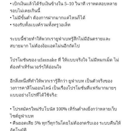
• เบิกเงินแล้วได้รับเงินข้างใน 5–10 วินาที เราทดสอบหลาย
รอบไม่เคยเกินนี้
• ไม่มีขั้นต่ำ ต้องการฝากมากแค่ไหนก็ได้
• รองรับทั้งแบงค์รวมทั้งทรูวอเล็ท
ระบบนี้ช่วยทำให้พวกเรายูฟ่าเบทรู้สึกไม่มีอันตรายและ
สบายมาก ไม่ต้องง้อแอดไม่นอีกถัดไป
โปรโมชันของ ufasnake ที่ ให้แบบจริงใจ ไม่มีหมกเม็ด ไม่
ต้องทำเทิร์นเวอร์ๆให้อ่อนใจ
อีกสิ่งหนึ่งที่ทำให้พวกเรารู้สึกว่า ยูฟ่าเบท เป็นตัวจริงของ
วงการคาสิโนออนไลน์ เป็นเรื่องโปรโมชั่นที่แฟร์มากมายๆ
แบบอย่างโปรที่ได้ใช้จริง:
• โปรสมัครใหม่รับโบนัส 100% เทิร์นต่ำลงยิ่งกว่าหลายเว็บ
ไซต์ยูฟ่าเบท
• คืนยอดเสีย 5% ทุกวี่ทุกวันโดยไม่ต้องกดรับเอง ระบบคืนให้
อัตโนมัติ