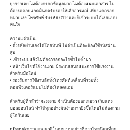
ยุ่งยากเลย ไม่ต้องกรอกข้อมูลมาก ไม่ต้องแนบเอกสาร ไม่
ต้องรอคอยแอดมินกดรับรองให้เสียอารมณ์ เพียงแค่กรอก
หมายเลขโทรศัพท์ รับรหัส OTP และก็เข้าระบบได้เลยแบบ
ทันใจ
ความแจ๋วเป็น:
• ตั้งรหัสผ่านเองได้โดยทันที ไม่จำเป็นที่จะต้องใช้รหัสผ่าน
สุ่ม
• เข้าระบบแล้วไม่ต้องกรอกอะไรซ้ำไปซ้ำมา
• หน้าเว็บไซต์ใช้งานง่าย มีระบบเสนอแนะการใช้แรงงาน
สำหรับมือใหม่
• รองรับการใช้งานอีกทั้งโทรศัพท์เคลื่อนที่รวมทั้ง
คอมพิวเตอร์แบบไม่ต้องโหลดแอป
สำหรับผู้ที่กลัวว่าจะงงงวย จำเป็นต้องบอกเลยว่า เว็บแทง
บอลออนไลน์ ทำให้ทุกอย่างมันง่ายมากยิ่งขึ้นโดยไม่ต้องถาม
ผู้ใดกันเลย
ufasnake รวมเกมคาสิโนทุกแบบอย่างที่ชาวไทยนิยมที่สุด