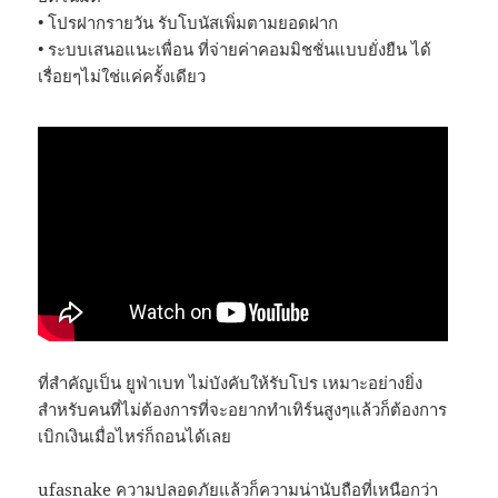
• โปรฝากรายวัน รับโบนัสเพิ่มตามยอดฝาก
• ระบบเสนอแนะเพื่อน ที่จ่ายค่าคอมมิชชั่นแบบยั่งยืน ได้
เรื่อยๆไม่ใช่แค่ครั้งเดียว
ที่สำคัญเป็น ยูฟ่าเบท ไม่บังคับให้รับโปร เหมาะอย่างยิ่ง
สำหรับคนที่ไม่ต้องการที่จะอยากทำเทิร์นสูงๆแล้วก็ต้องการ
เบิกเงินเมื่อไหร่ก็ถอนได้เลย
ufasnake ความปลอดภัยแล้วก็ความน่านับถือที่เหนือกว่า