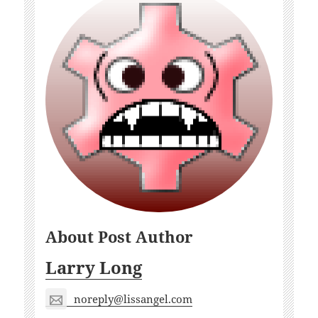
About Post Author
Larry Long
noreply@lissangel.com