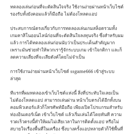
ทดลองเล่นก่อนที่จะตัดสินใจจริง ใช้งานง่ายผ่านหน้าเว็บไซต์
รองรับทั้งยังคอมแล้วก็มือถือ ไม่ต้องโหลดแอป
ประสบการณ์ตรงเกี่ยวกับการทดลองเล่นเกมสล็อตรวมทั้ง
เกมคาสิโนออนไลน์ก่อนที่จะตัดสินใจลงทุนจริง ซึ่งสำหรับผม
แล้ว การได้ทดลองเล่นก่อนนับว่าเป็นประเด็นสำคัญมาก
เพราะมันช่วยทำให้พวกเรารู้จักระบบเกม เข้าใจกติกา และก็
ลดความเสี่ยงที่จะเสียตังค์โดยไม่จำเป็น
การใช้งานง่ายผ่านหน้าเว็บไซต์ ssgame666 เข้าสู่ระบบ
ล่าสุด
ทีแรกที่ผมทดลองเข้าเว็บไซต์แห่งนี้ สิ่งที่ประทับใจเลยเป็น
ไม่ต้องโหลดแอป สามารถเล่นผ่าน หน้าเว็บตรงได้อีกทั้งบน
คอมพิวเตอร์แล้วก็โทรศัพท์มือถือ เพียงเปิดโปรแกรมสำหรับ
ท่องอินเตอร์เน็ต เข้าเว็บไซต์ แล้วเริ่มเล่นได้โดยทันที ความ
รวดเร็วตรงนี้ทำให้ผมไม่เสียเวลาในการติดตั้งแอป หรือไม่
สบายใจเรื่องพื้นที่ในเครื่อง ซึ่งบางครั้งแอปหลายตัวก็ใช้พื้นที่