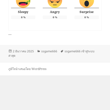
Sleepy
Angry
Surprise
0
%
0
%
0
%
…
เขียน
หมวด
ป้าย
2 ธันวาคม 2025
ssgame666
ssgame666 เข้าสู่ระบบ
เมื่อ
หมู่
กำกับ
ล่าสุด
ภูมิใจนำเสนอโดย WordPress