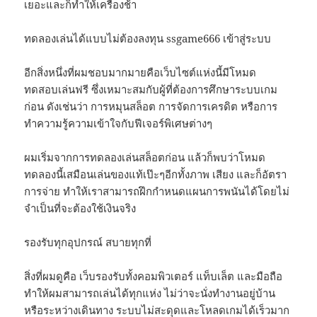
เยอะและก็ทำให้เครื่องช้า
ทดลองเล่นได้แบบไม่ต้องลงทุน ssgame666 เข้าสู่ระบบ
อีกสิ่งหนึ่งที่ผมชอบมากมายคือเว็บไซต์แห่งนี้มีโหมด
ทดสอบเล่นฟรี ซึ่งเหมาะสมกับผู้ที่ต้องการศึกษาระบบเกม
ก่อน ดังเช่นว่า การหมุนสล็อต การจัดการเครดิต หรือการ
ทำความรู้ความเข้าใจกับฟีเจอร์พิเศษต่างๆ
ผมเริ่มจากการทดลองเล่นสล็อตก่อน แล้วก็พบว่าโหมด
ทดลองนี้เสมือนเล่นของแท้เป๊ะๆอีกทั้งภาพ เสียง และก็อัตรา
การจ่าย ทำให้เราสามารถฝึกกำหนดแผนการพนันได้โดยไม่
จำเป็นที่จะต้องใช้เงินจริง
รองรับทุกอุปกรณ์ สบายทุกที่
สิ่งที่ผมดูคือ เว็บรองรับทั้งคอมพิวเตอร์ แท็บเล็ต และมือถือ
ทำให้ผมสามารถเล่นได้ทุกแห่ง ไม่ว่าจะนั่งทำงานอยู่บ้าน
หรือระหว่างเดินทาง ระบบไม่สะดุดและโหลดเกมได้เร็วมาก