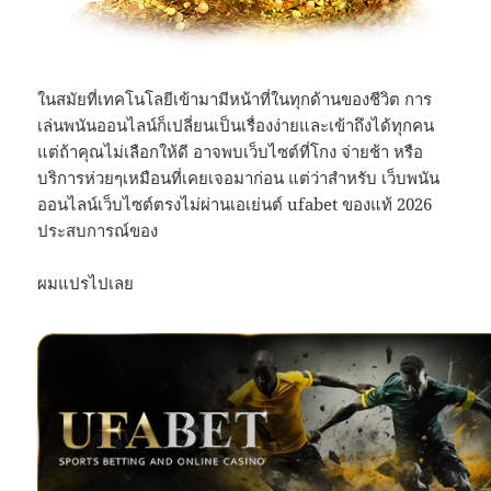
ในสมัยที่เทคโนโลยีเข้ามามีหน้าที่ในทุกด้านของชีวิต การ
เล่นพนันออนไลน์ก็เปลี่ยนเป็นเรื่องง่ายและเข้าถึงได้ทุกคน
แต่ถ้าคุณไม่เลือกให้ดี อาจพบเว็บไซต์ที่โกง จ่ายช้า หรือ
บริการห่วยๆเหมือนที่เคยเจอมาก่อน แต่ว่าสำหรับ เว็บพนัน
ออนไลน์เว็บไซต์ตรงไม่ผ่านเอเย่นต์ ufabet ของแท้ 2026
ประสบการณ์ของ
ผมแปรไปเลย