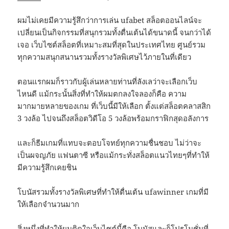
ผมไม่เคยมีความรู้สึกว่าการเล่น ufabet สล็อตออนไลน์จะ
เปลี่ยนเป็นกิจกรรมที่สนุกรวมทั้งตื่นเต้นได้ขนาดนี้ จนกว่าได้
เจอ เว็บไซต์สล็อตที่เหมาะสมที่สุดในประเทศไทย ศูนย์รวม
ทุกความสนุกสนานรวมทั้งรางวัลพิเศษไว้ภายในที่เดียว
ตอนแรกผมก็ราวกับผู้เล่นหลายท่านที่ลังเลว่าจะเลือกเว็บ
ไหนดี แม้กระนั้นสิ่งที่ทำให้ผมตกลงใจลองก็คือ ความ
มากมายหลายของเกม ที่เว็บนี้มีให้เลือก ตั้งแต่สล็อตคลาสสิก
3 วงล้อ ไปจนถึงสล็อตวิดีโอ 5 วงล้อพร้อมกราฟิกสุดอลังการ
และก็ธีมเกมที่แทบจะตอบโจทย์ทุกความชื่นชอบ ไม่ว่าจะ
เป็นผจญภัย แฟนตาซี หรือแม้กระทั่งสล็อตแนวไทยๆที่ทำให้
มีความรู้สึกเคยชิน
โบนัสรวมทั้งรางวัลพิเศษที่ทำให้ตื่นเต้น ufawinner เกมที่มี
ให้เลือกจำนวนมาก
สิ่งหนึ่งที่ทำให้ผมติดใจเว็บไซต์นี้คือ โบนัสและก็โปรโมชั่นที่