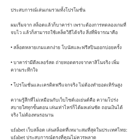
ประสบการณ์เล่นเกมรวมทั้งโปรโมชั่น
ผมเริ่มจาก สล็อตแล้วก็บาคาร่า เพราะต้องการทดลองเกมที่
จบไว แล้วก็สามารถใช้เคล็ดวิธีได้จริง สิ่งที่พิจารณาคือ
• สล็อตหลายเกมแตกง่าย โบนัสและฟรีสปินออกบ่อยครั้ง
• บาคาร่ามีดีลเลอร์สด ถ่ายทอดตรงจากคาสิโนจริง เพิ่ม
ความระทึกใจ
• โปรโมชั่นและเครดิตฟรีแจกจริง ไม่ต้องทำยอดเทิร์นสูง
ความรู้สึกที่ไม่เหมือนกับเว็บไซต์เอเย่นต์คือ ความโปร่ง
สบายใสทุกขั้นตอน เล่นเท่าไหร่ก็ได้ผลเด่นชัด ถอนเงินได้
จริง ไม่ต้องทนรอนาน
ufabet เว็บสล็อต เล่นสล็อตที่เหมาะสมที่สุดในประเทศไทย:
ufabet
ประสบการณ์ตรงที่คุณไม่ควรพลาด