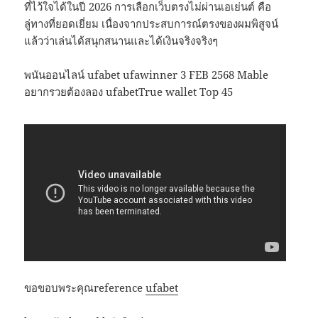
ที่ไว้ใจได้ในปี 2026 การเลือกเว็บตรงไม่ผ่านเอเย่นต์ คือ
ลู่ทางที่ยอดเยี่ยม เนื่องจากประสบการณ์ตรงของผมพิสูจน์
แล้วว่าเล่นได้สนุกสนานและได้เงินจริงจริงๆ
พนันออนไลน์ ufabet ufawinner 3 FEB 2568 Mable
อยากรวยต้องลอง ufabetTrue wallet Top 45
ขอขอบพระคุณreference
ufabet