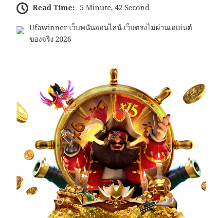
Read Time:
5 Minute, 42 Second
Ufawinner เว็บพนันออนไลน์ เว็บตรงไม่ผ่านเอเย่นต์
ของจริง 2026