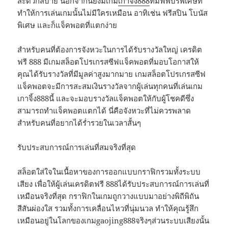
สะดวกสบาย นอกจากนี้ยังมีเกม
เกาจิ้ง888
ที่มีฟีพบร์พิเศษที่
ทำให้การเล่นเกมนั้นไม่มีใครเหมือน อาทิเช่น ฟรีสปิน โบนัส
พิเศษ และก็แจ็คพอตที่แตกง่าย
สำหรับคนที่ต้องการจังหวะในการได้รับรางวัลใหญ่ เครดิต
ฟรี 888 มีเกมสล็อตโปรเกรสซีฟแจ็คพอตที่มอบโอกาสให้
คุณได้รับรางวัลที่มีมูลค่าสูงมากมาย เกมสล็อตโปรเกรสซีฟ
แจ็คพอตจะมีการสะสมเงินรางวัลจากผู้เล่นทุกคนที่เล่นเกม
เกาจิ้ง888นี้ และจะมอบรางวัลแจ็คพอตให้กับผู้โชคดีซึ่ง
สามารถทำแจ็คพอตแตกได้ นี่คือจังหวะที่ไม่ควรพลาด
สำหรับคนที่อยากได้ร่ำรวยในเวลาสั้นๆ
รับประสบการณ์การเล่นที่สมจริงที่สุด
สล็อตใส่ใจในเนื้อหาของการออกแบบกราฟิกรวมทั้งระบบ
เสียง เพื่อให้ผู้เล่นเครดิตฟรี 888ได้รับประสบการณ์การเล่นที่
เหมือนจริงที่สุด กราฟิกในเกมถูกวางแบบมาอย่างพิถีพิถัน
สีสันผ่องใส รวมทั้งการเคลื่อนไหวที่นุ่มนวล ทำให้คุณรู้สึก
เหมือนอยู่ในโลกของเกมgaojing888จริงๆส่วนระบบเสียงนั้น