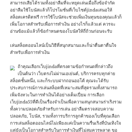
สามารถเสียได้รวมทั้งอย่าลืมที่จะหยุดเล่นเมื่อถึงข้อจำกัด
อย่าลืมใช้โบนัสแล้วก็โปรโมชั่นที่เว็บไซต์jindaเสนอให้
สล็อตเครดิตฟรี การใช้โบนัสจะช่วยเพิ่มเงินทุนของคุณแล้วก็
เพิ่มโอกาสสำหรับเพื่อการทำเงิน อย่างไรก็แล้วแต่ ควรจะ
อ่านข้อแม้แล้วก็ข้อกำหนดของโบนัสให้ถี่ถ้วนก่อนจะรับ
เล่นสล็อตออนไลน์เป็นวิธีที่สนุกสนานและก็น่าตื่นตาตื่นใจ
สำหรับเพื่อการทำเงิน
ถ้าคุณเลือกเว็บjindaที่ตรงตามข้อกำหนดที่กล่าวถึง
เป็นต้นว่า เว็บตรงไม่ผ่านเอเย่นต์, บริการครบทุกค่าย
สล็อตชั้นหนึ่ง, และก็ระบบฝากถอนออโต้ คุณจะได้รับ
ประสบการณ์การเล่นสล็อตที่เหมาะสมที่สุดรวมทั้งสามารถ
เพิ่มจังหวะในการทำเงินได้อย่างเต็มเปี่ยม การเลือก
เว็บjinda55ที่ดีเป็นเรื่องจำเป็นเพื่อความสนุกสนานร่าเริงรวม
ทั้งความปลอดภัยสำหรับการเล่น อย่าลืมตรวจสอบความ
ปลอดภัย, โบนัส, รวมทั้งการบริการลูกค้าของเว็บที่คุณเลือก
การเล่นสล็อตออนไลน์ไม่เพียงแค่เป็นความรื่นเริงที่บันเทิงใจ
แต่ยังเป็นโอกาสสำหรับในการทำเงินที่ไม่สมควรพลาด ขอ