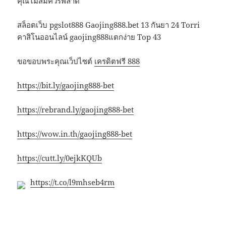
คุณไม่สมควรพลาด
สล็อตเว็บ pgslot888 Gaojing888.bet 13 กันยา 24 Torri
คาสิโนออนไลน์ gaojing888แตกง่าย Top 43
ขอขอบพระคุณเว็ปไซต์
เครดิตฟรี 888
https://bit.ly/gaojing888-bet
https://rebrand.ly/gaojing888-bet
https://wow.in.th/gaojing888-bet
https://cutt.ly/0ejkKQUb
https://t.co/l9mhseb4rm