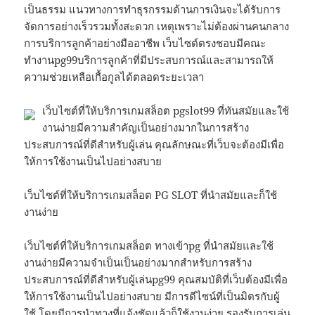
เป็นธรรม แนวทางการทำธุรกรรมด้านการเงินจะได้รับการ
จัดการอย่างเร็วรวมทั้งสะดวก เหตุเพราะไม่ต้องผ่านคนกลาง
การบริการลูกค้าอย่างมืออาชีพ เว็บไซต์ตรงชอบมีคณะ
ทำงานpg99บริการลูกค้าที่มีประสบการณ์และสามารถให้
ความช่วยเหลือเกื้อกูลได้ตลอดระยะเวลา
เว็บไซต์ที่ให้บริการเกมสล็อต pgslot99 ที่ทันสมัยและใช้
งานง่ายมีความสำคัญเป็นอย่างมากในการสร้าง
ประสบการณ์ที่ดีสำหรับผู้เล่น คุณลักษณะที่เว็บจะต้องมีเพื่อ
ให้การใช้งานเป็นไปอย่างสบาย
เว็บไซต์ที่ให้บริการเกมสล็อต PG SLOT ที่นำสมัยและก็ใช้
งานง่าย
เว็บไซต์ที่ให้บริการเกมสล็อต ทางเข้าpg ที่นำสมัยและใช้
งานง่ายมีความจำเป็นเป็นอย่างมากสำหรับการสร้าง
ประสบการณ์ที่ดีสำหรับผู้เล่นpg99 คุณสมบัติที่เว็บต้องมีเพื่อ
ให้การใช้งานเป็นไปอย่างสบาย มีการดีไซน์ที่เป็นมิตรกับผู้
ใช้ โดยมีการนำทางที่แจ้งชัดแล้วก็ใช้งานง่าย รองรับการเล่น