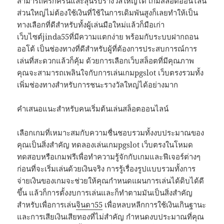
สามารถครึกครื้นและลุ้นรับรางวัลใหญ่ได้ เกมสล็อตออนไลน์
ส่วนใหญ่ไม่ต้องใช้เงินที่ใช้ในการเดิมพันสูงก็เลยทำให้เป็น
ทางเลือกที่ดีสำหรับทั้งผู้เล่นมือใหม่แล้วก็มือเก่า
เว็บไซต์jinda55ที่มีความแตกง่าย พร้อมกับระบบฝากถอน
ออโต้ เป็นช่องทางที่ดีสำหรับผู้ที่ต้องการประสบการณ์การ
เล่นที่สะดวกแล้วก็คุ้ม ด้วยการเลือกเว็บสล็อตที่มีคุณภาพ
คุณจะสามารถเพลินใจกับการเล่นเกมpgslot เว็บตรงรวมทั้ง
เพิ่มช่องทางสำหรับการชนะรางวัลใหญ่ได้อย่างมาก
คำเสนอแนะสำหรับคนเริ่มต้นเล่นสล็อตออนไลน์
เลือกเกมที่เหมาะสมกับความชื่นชอบรวมทั้งงบประมาณของ
คุณเป็นสิ่งสำคัญ ทดลองเล่นเกมpgslot เว็บตรงในโหมด
ทดสอบหรือเกมฟรีเพื่อทำความรู้จักกับเกมและฟีเจอร์ต่างๆ
ก่อนที่จะเริ่มเล่นด้วยเงินจริง การรู้เรื่องรูปแบบรวมทั้งการ
จ่ายเงินของเกมจะช่วยให้คุณกำหนดแผนการเล่นได้ดิบได้ดี
ขึ้น แล้วก็การตั้งงบการเล่นและก็ทำตามมันเป็นสิ่งสำคัญ
สำหรับเพื่อการเล่น
จินดา55
เพื่อหลบหลีกการใช้เงินเกินฐานะ
และการเสียเงินเสียทองที่ไม่สำคัญ กำหนดงบประมาณที่คุณ