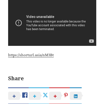
https://shorturl.asia/nM3Bt
Share