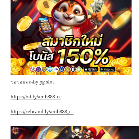
ขอขอบคุณby
pg slot
https://bit.ly/amb888_cc
https://rebrand.ly/amb888_cc