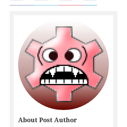
About Post Author