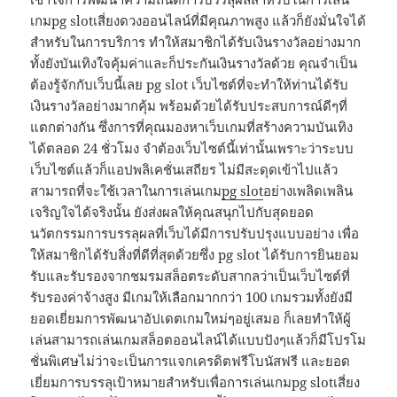
เกมpg slotเสี่ยงดวงออนไลน์ที่มีคุณภาพสูง แล้วก็ยังมั่นใจได้
สำหรับในการบริการ ทำให้สมาชิกได้รับเงินรางวัลอย่างมาก
ทั้งยังบันเทิงใจคุ้มค่าและก็ประกันเงินรางวัลด้วย คุณจำเป็น
ต้องรู้จักกับเว็บนี้เลย pg slot เว็บไซต์ที่จะทำให้ท่านได้รับ
เงินรางวัลอย่างมากคุ้ม พร้อมด้วยได้รับประสบการณ์ดีๆที่
แตกต่างกัน ซึ่งการที่คุณมองหาเว็บเกมที่สร้างความบันเทิง
ได้ตลอด 24 ชั่วโมง จำต้องเว็บไซต์นี้เท่านั้นเพราะว่าระบบ
เว็บไซต์แล้วก็แอปพลิเคชั่นเสถียร ไม่มีสะดุดเข้าไปแล้ว
สามารถที่จะใช้เวลาในการเล่นเกม
pg slot
อย่างเพลิดเพลิน
เจริญใจได้จริงนั้น ยังส่งผลให้คุณสนุกไปกับสุดยอด
นวัตกรรมการบรรลุผลที่เว็บได้มีการปรับปรุงแบบอย่าง เพื่อ
ให้สมาชิกได้รับสิ่งที่ดีที่สุดด้วยซึ่ง pg slot ได้รับการยินยอม
รับและรับรองจากชมรมสล็อตระดับสากลว่าเป็นเว็บไซต์ที่
รับรองค่าจ้างสูง มีเกมให้เลือกมากกว่า 100 เกมรวมทั้งยังมี
ยอดเยี่ยมการพัฒนาอัปเดตเกมใหม่ๆอยู่เสมอ ก็เลยทำให้ผู้
เล่นสามารถเล่นเกมสล็อตออนไลน์ได้แบบปังๆแล้วก็มีโปรโม
ชั่นพิเศษไม่ว่าจะเป็นการแจกเครดิตฟรีโบนัสฟรี และยอด
เยี่ยมการบรรลุเป้าหมายสำหรับเพื่อการเล่นเกมpg slotเสี่ยง