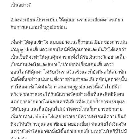
เป็นอย่างดี
2.ลงทะเบียนเป็นระเบียบให้คุณอ่านรายละเอียดต่างๆเกี่ยว
กับการเล่นเกมที่ pg slotก่อน
เพื่อทำให้คุณเข้าใจ แบบอย่างและก็รายละเอียดของการเล่น
เกมpg slotเสี่ยงดวงออนไลน์ที่มีคุณภาพและมั่นใจได้เลยว่า
เป็นเว็บที่จะทำให้คุณคุ้มค่ารวมทั้งได้รับเงินรางวัลอย่างเต็ม
เปี่ยมบันเทิงใจและสบายไปกับยอดเยี่ยมเกมเสี่ยงดวง
ออนไลน์ที่คุ้มค่า ได้รับเงินรางวัลจริงและก็ยังมีผลให้สมาชิก
มั่งคั่งขึ้นอย่างแน่นอน ซึ่งการอ่านรายละเอียดข้อมูลต่างๆนั้น
ทำให้สมาชิกได้มั่นใจว่าเล่นเกมpg slotตรงนี้แล้วไม่มีผิด
หวัง พวกเราคงจะได้รับเงินรางวัลอย่างเต็มที่และสิทธิพิเศษ
แตกต่างจากมากไม่น้อยเลยทีเดียวที่จะตอกย้ำการบรรลุผล
ให้กับคุณ และก็แม้คุณไม่เข้าใจตรงไหนก็สามารถซักถาม
เพิ่มกับทาง admin ได้เลย พวกเรามีความพร้อมมีความยินดี
ที่จะให้บริการดูแลสมาชิกอย่างยอดเยี่ยม ทันสมัยได้เงินจริง
แต่ว่ายังทำให้สมาชิกมั่งมีขึ้นด้วยยอดเยี่ยมเทคโนโลยีที่ไม่มี
ข้อจำกัด