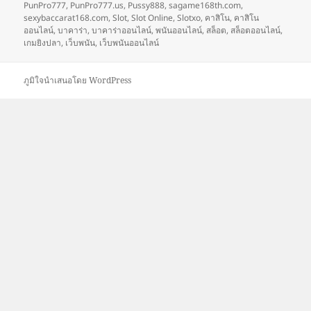
PunPro777
,
PunPro777.us
,
Pussy888
,
sagame168th.com
,
sexybaccarat168.com
,
Slot
,
Slot Online
,
Slotxo
,
คาสิโน
,
คาสิโน
ออนไลน์
,
บาคาร่า
,
บาคาร่าออนไลน์
,
พนันออนไลน์
,
สล็อต
,
สล็อตออนไลน์
,
เกมยิงปลา
,
เว็บพนัน
,
เว็บพนันออนไลน์
ภูมิใจนำเสนอโดย WordPress