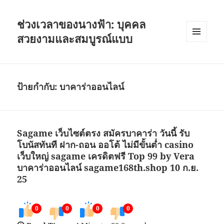
ช่วงเวลาของนางฟ้า: บุคคล
สวยงามและสมบูรณ์แบบ
เมนู
และวิด
เจ็ต
ป้ายกำกับ:
บาคาร่าออนไลน์
Sagame เว็บไซต์ตรง สมัครบาคาร่า วันนี้ รับ
โบนัสทันที ฝาก-ถอน ออโต้ ไม่มีขั้นต่ำ casino
เว็บใหญ่ sagame เครดิตฟรี Top 99 by Vera
บาคาร่าออนไลน์ sagame168th.shop 10 ก.ย.
25
0
0
0
0