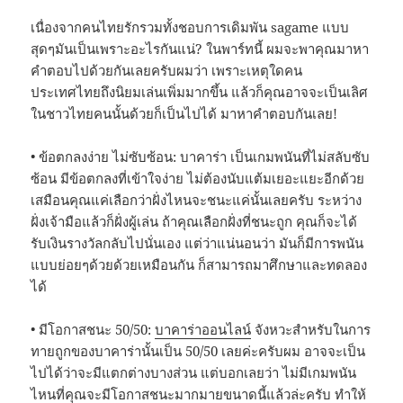
เนื่องจากคนไทยรักรวมทั้งชอบการเดิมพัน sagame แบบ
สุดๆมันเป็นเพราะอะไรกันแน่? ในพาร์ทนี้ ผมจะพาคุณมาหา
คำตอบไปด้วยกันเลยครับผมว่า เพราะเหตุใดคน
ประเทศไทยถึงนิยมเล่นเพิ่มมากขึ้น แล้วก็คุณอาจจะเป็นเลิศ
ในชาวไทยคนนั้นด้วยก็เป็นไปได้ มาหาคำตอบกันเลย!
• ข้อตกลงง่าย ไม่ซับซ้อน: บาคาร่า เป็นเกมพนันที่ไม่สลับซับ
ซ้อน มีข้อตกลงที่เข้าใจง่าย ไม่ต้องนับแต้มเยอะแยะอีกด้วย
เสมือนคุณแค่เลือกว่าฝั่งไหนจะชนะแค่นั้นเลยครับ ระหว่าง
ฝั่งเจ้ามือแล้วก็ฝั่งผู้เล่น ถ้าคุณเลือกฝั่งที่ชนะถูก คุณก็จะได้
รับเงินรางวัลกลับไปนั่นเอง แต่ว่าแน่นอนว่า มันก็มีการพนัน
แบบย่อยๆด้วยด้วยเหมือนกัน ก็สามารถมาศึกษาและทดลอง
ได้
• มีโอกาสชนะ 50/50:
บาคาร่าออนไลน์
จังหวะสำหรับในการ
ทายถูกของบาคาร่านั้นเป็น 50/50 เลยค่ะครับผม อาจจะเป็น
ไปได้ว่าจะมีแตกต่างบางส่วน แต่บอกเลยว่า ไม่มีเกมพนัน
ไหนที่คุณจะมีโอกาสชนะมากมายขนาดนี้แล้วล่ะครับ ทำให้