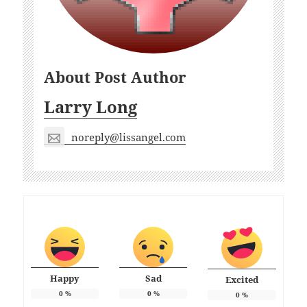
About Post Author
Larry Long
noreply@lissangel.com
Happy
Sad
Excited
0
%
0
%
0
%