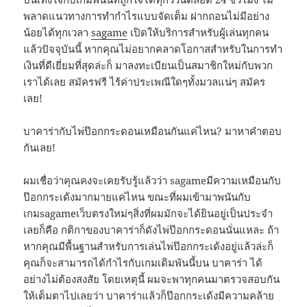
พลาดแนวทางการทำกำไรแบบจัดเต็ม ฝากถอนไม่มีอย่าง
น้อยได้ทุกเวลา
sagame
เปิดให้บริการสำหรับผู้เล่นทุกคน
แล้วปัจจุบันนี้ หากคุณไม่อยากคลาดโอกาสสำหรับในการทำ
เงินที่ดีเยี่ยมที่สุดล่ะก็ มาลงทะเบียนเป็นสมาชิกใหม่กับพวก
เราได้เลย สมัครฟรี ไร้ค่าประเพณีใดๆทั้งมวลแน่ๆ สมัคร
เลย!
บาคาร่ากับไพ่ป๊อกกระดอนเหมือนกันแค่ไหน? มาหาคำตอบ
กันเลย!
ผมเชื่อว่าคุณคงจะเคยรับรู้แล้วว่า sagameมีความเหมือนกับ
ป๊อกกระเด้งมากมายแค่ไหน ขณะที่ผมเข้ามาพนันกับ
เกมsagameเว็บตรงใหม่ๆสิ่งที่ผมมักจะได้ยินอยู่เป็นประจำ
เลยก็คือ กติกาของบาคาร่าก็ดังไพ่ป๊อกกระดอนนั่นแหละ ถ้า
หากคุณมีพื้นฐานสำหรับการเล่นไพ่ป๊อกกระเด้งอยู่แล้วล่ะก็
คุณก็จะสามารถได้กำไรกับเกมเดิมพันนี้บน บาคาร่า ได้
อย่างไม่ต้องสงสัย โดยเหตุนี้ ผมจะพาทุกคนมาตรวจสอบกัน
ให้เต็มตาไปเลยว่า บาคาร่าแล้วก็ป๊อกกระเด้งมีความคล้าย