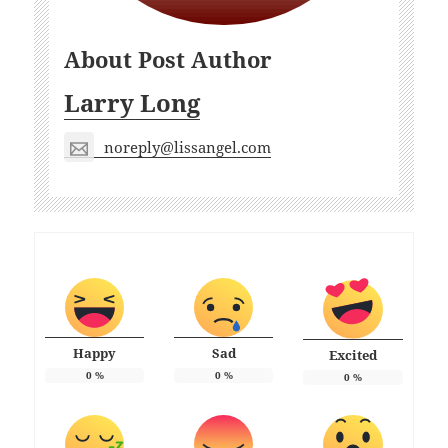
About Post Author
Larry Long
noreply@lissangel.com
Happy
Sad
Excited
0
%
0
%
0
%