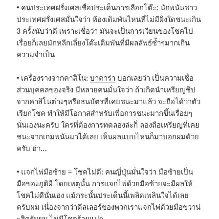
• คนประเทศฝรั่งเศสเชื่อประเด็นการเลือกโต๊ะ: นักพนันชาว
ประเทศฝรั่งเศสมั่นใจว่า ห้องเดิมพันไหนที่ไม่มีฝั่งใดชนะเกิน
3 ครั้งนับว่าดี เพราะเชื่อว่า มันจะเป็นการเวียนของโชคไป
เรื่อยก็เลยมักหลีกเลี่ยงโต๊ะเดิมพันที่มีผลลัพธ์ซ้ำๆมากเกิน
ความจำเป็น
• เครื่องรางจากคาสิโน:
บาคาร่า
บอกเลยว่า เป็นความเชื่อ
ส่วนบุคคลของจริง มีหลายคนมั่นใจว่า ถ้าเกิดนำเหรียญชิป
จากคาสิโนต่างๆหรือธนบัตรที่เคยชนะมาแล้ว จะถือได้ว่าตัว
เรียกโชค ทำให้มีโอกาสสำหรับเพื่อการชนะมากขึ้นเรื่อยๆ
นั่นเองนะครับ ใครที่ต้องการทดลองล่ะก็ ลองถือเหรียญที่เคย
ชนะจากเกมพนันมาได้เลย เห็นผลแบบไหนก็มาบอกผมด้วย
ครับ ฮ่า…
• แจกไพ่มือซ้าย = โชคไม่ดี: คนญี่ปุ่นมั่นใจว่า มือซ้ายเป็น
มือของภูติผี โดยเหตุนั้น การแจกไพ่ด้วยมือซ้ายจะมีผลให้
โชคไม่ดีนั่นเอง แม้กระนั้นประเด็นนี้เพลิดเพลินใจได้เลย
ครับผม เนื่องจากว่าดีลเลอร์ของพวกเราแจกไพ่ด้วยมือขวาน่
ะสิครับผม ไม่มีโชคร้ายแน่ๆ