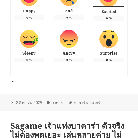
Happy
Sad
Excited
0
%
0
%
0
%
Sleepy
Angry
Surprise
0
%
0
%
0
%
…
เขียน
หมวด
ป้าย
8 สิงหาคม 2025
บาคาร่า
บาคาร่าออนไลน์
เมื่อ
หมู่
กำกับ
Sagame เจ้าแห่งบาคาร่า ตัวจริง
ไม่ต้องพูดเยอะ เล่นหลายค่าย ไม่