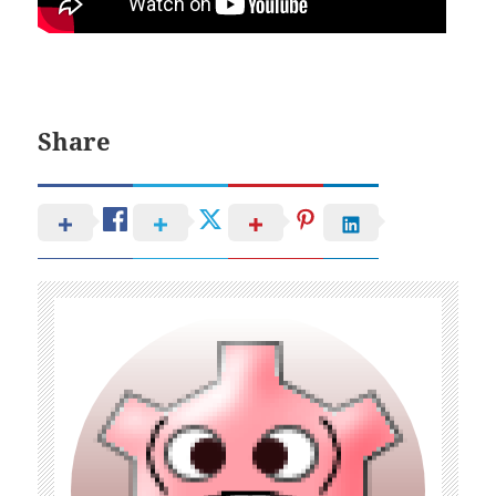
Share