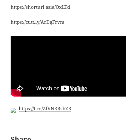
https://shorturl.asia/OxLTd
https://cutt.ly/ArDgFrvm
https://t.co/ZfVNRBsbZR
Share