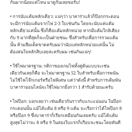
กันมากน้อยแค่ไหน มาดูกันเลยขอรับ!
• การนับแต้มหลักเดียว: แน่ๆว่า บาคาร่าแล้วก็ป๊อกกระดอน
จะมีการนับแต้มจากไพ่ 2-3 ใบเช่นกัน โดยจะนับแค่แต้ม
หลักเดียวแค่นั้น ซึ่งก็คือแต้มหลักหน่วย หากมีแต้มใกล้เคียง
กับ 9 มากที่สุดก็จะเป็นฝ่ายชนะ ซึ่งสำหรับเพื่อการรวมแต้ม
นั้น ห้ามลืมเด็ดขาดครับผมว่านับแค่หลักหน่วยแค่นั้น ไม่
ต้องสนใจหลักสิบเลยล่ะครับผม เช่นกันแน่ๆ!
• ใช้ไพ่มาตรฐาน: กติกาของเกมไพ่ทั้งคู่ต้นแบบจะเช่น
เดียวกันเลยก็คือ จะไพ่มาตรฐาน 52 ใบสำหรับเพื่อการพนัน
ไม่ใช้ไพ่โจ๊กเกอร์หรือไพ่พิเศษ แต่ว่าดังนี้ สำหรับการเดิมพัน
บาคาร่าออนไลน์จะใช้ไพ่มากยิ่งกว่า 1 สำรับด้วยนะครับ
• ไพ่ป๊อก: บอกเลยว่า เช่นเดียวกันราวกับแกะแน่นอน ในป๊อก
กระดอนนั้น แม้ได้แต้ม 8 หรือ 9 แต้ม จะเรียกว่าได้ไพ่ป๊อก 8
หรือป๊อก 9 ซึ่งบาคาร่าก็เรียกเหมือนกันเลยครับ แม้ได้แต้ม
สูงสุดไม่ว่าจะ 8 หรือ 9 ในสองใบแรกก็เกือบจะชนะโดยทันที