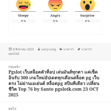
Sleepy
Angry
Surprise
0
%
0
%
0
%
เขียน
ผู้
หมวด
ป้าย
8 สิงหาคม 2025
Larry Long
บาคาร่า
บาคาร่า
เมื่อ
เขียน
หมู่
กำกับ
ออนไลน์
แนะแนว
ก่อนหน้า
เรื่อง
Pgslot เว็บสล็อตตัวท็อป เล่นมันส์ทุกตา แค่เช็ค
เรื่อง
อินรับ 300 เกมใหม่อัปเดตทุกเดือนสล็อต pg เว็บ
ก่อน
ตรง ไม่ผ่านเอเย่นต์ สล็อตpg สปินทีเดียว เปลี่ยน
หน้า:
ชีวิต Top 76 by Santo pgslotk.com 23 OCT
2025
ต่อไป