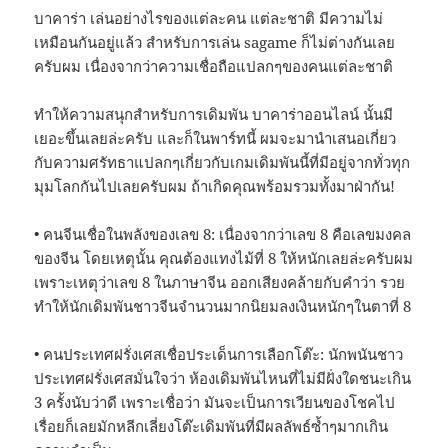
บาคาร่า เล่นอย่างไรของแต่ละคน แต่ละชาติ มีความไม่
เหมือนกันอยู่แล้ว สำหรับการเล่น sagame ก็ไม่ต่างกันเลย
ครับผม เนื่องจากว่าความเชื่อถือแปลกๆของคนแต่ละชาติ
ทำให้ความสนุกสำหรับการเดิมพัน บาคาร่าออนไลน์ นั้นมี
เยอะขึ้นเลยล่ะครับ และก็ในพาร์ทนี้ ผมจะมานำเสนอเกี่ยว
กับความศรัทธาแปลกๆเกี่ยวกับเกมเดิมพันนี้ที่มีอยู่จากทั่วทุก
มุมโลกกันไปเลยครับผม ถ้าเกิดคุณพร้อมรวมทั้งมาฝ่ากัน!
• คนจีนเชื่อในพลังของเลข 8: เนื่องจากว่าเลข 8 คือเลขมงคล
ของจีน โดยเหตุนั้น คุณต้องแทงไม้ที่ 8 ให้หนักเลยล่ะครับผม
เพราะเหตุว่าเลข 8 ในภาษาจีน ออกเสียงคล้ายกับคำว่า รวย
ทำให้นักเดิมพันชาวจีนจำนวนมากนิยมลงเงินหนักๆในตาที่ 8
• คนประเทศฝรั่งเศสเชื่อประเด็นการเลือกโต๊ะ: นักพนันชาว
ประเทศฝรั่งเศสมั่นใจว่า ห้องเดิมพันไหนที่ไม่มีฝั่งใดชนะเกิน
3 ครั้งนับว่าดี เพราะเชื่อว่า มันจะเป็นการเวียนของโชคไป
เรื่อยก็เลยมักหลีกเลี่ยงโต๊ะเดิมพันที่มีผลลัพธ์ซ้ำๆมากเกิน