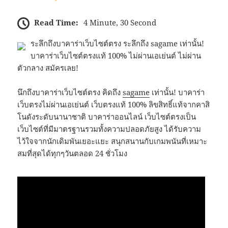
Read Time:
4 Minute, 30 Second
ระลึกถึงบาคาร่าเว็บไซต์ตรง ระลึกถึง sagame เท่านั้น!
บาคาร่าเว็บไซต์ตรงแท้ 100% ไม่ผ่านเอเย่นต์ ไม่ผ่าน
ตัวกลาง สมัครเลย!
นึกถึงบาคาร่าเว็บไซต์ตรง คิดถึง
sagame
เท่านั้น! บาคาร่า
เว็บตรงไม่ผ่านเอเย่นต์ เว็บตรงแท้ 100% ลิขสิทธิ์แท้จากคาสิ
โนดังระดับนานาชาติ บาคาร่าออนไลน์ เว็บไซต์ตรงเป็น
เว็บไซต์ที่มีมาตรฐานรวมทั้งความปลอดภัยสูง ได้รับความ
ไว้ใจจากนักเดิมพันเยอะแยะ สนุกสนานกับเกมพนันที่เหมาะ
สมที่สุดได้ทุกๆวันตลอด 24 ชั่วโมง