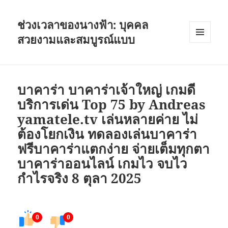
ช่วงเวลาของนางฟ้า: บุคคล
สวยงามและสมบูรณ์แบบ
เมนู
และวิด
เจ็ต
บาคาร่า บาคาร่าเจ้าใหญ่ เกมดี
บริการเด่น Top 75 by Andreas
yamatele.tv เล่นหลายค่าย ไม่
ต้องโยกเงิน ทดลองเล่นบาคาร่า
ฟรีบาคาร่าแตกง่าย จ่ายเต็มทุกตา
บาคาร่าออนไลน์ เกมไว จบไว
กำไรจริง 8 ตุลา 2025
0
0