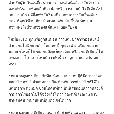
สำหรับผู้ใดกันแน่ที่เล่นบาคาร่าออนไลน์แล้วสงสัยว่า การ
ถอนกำไรออกทีละเล็กทีละน้อยหรือการถอนกำไรทีเดียวไป
เลย แบบไหนดียิ่งกว่ากัน? ผมก็จะตอบอย่างกับเรื่องอื่นๆ
ขณะที่คุณให้ผมเลือกนั่นแหละครับ มันขึ้นกับทักษะและ
ความพอใจส่วนตัวของแต่ละคนเลยครับผม
ไม่มีอะไรไม่ถูกหรือถูกแน่นอน การเล่น บาคาร่าออนไลน์
ฝากถอนไม่มีอย่างต่ำ โดยเหตุนี้ คุณจะฝากหรือถอนมาก
น้อยแค่ไหนก็ได้ จะถอนทีละเล็กละน้อยหรือถอนทีเดียวก็ได้
ตามอยากได้ แบบไหนดีกว่ากันนั้น มาดูความต่างกันเลย
ครับ
• ถอน sagame ทีละเล็กทีละน้อย: เหมาะกับผู้ที่ต้องการล็อก
ผลกำไรเอาไว้ ช่วยลดการเสี่ยงสำหรับการค้ากำไรที่ได้ไป
เล่นต่อกระทั่งหมด ช่วยให้คนที่ทำเป็นนิสัยถอนคราวหลังได้
กำผลกำไรออกไปได้จริงๆถือได้ว่าเรื่องที่ดีเลยล่ะนะครับ
สำหรับคนไหนกันแน่ที่คุมตัวเองได้ยาก
• ถอน sagame ทีเดียว: เหมาะกับสายคิดแผนยาว บางบุคคล