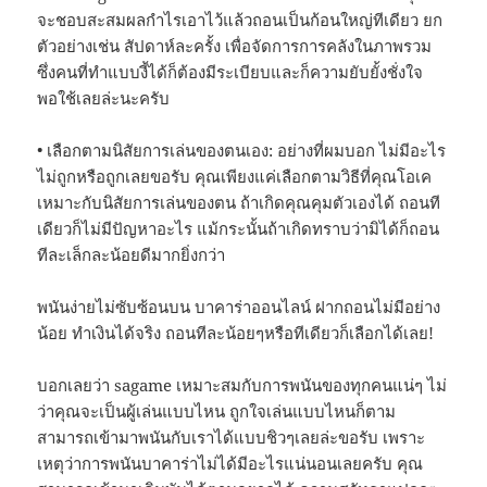
จะชอบสะสมผลกำไรเอาไว้แล้วถอนเป็นก้อนใหญ่ทีเดียว ยก
ตัวอย่างเช่น สัปดาห์ละครั้ง เพื่อจัดการการคลังในภาพรวม
ซึ่งคนที่ทำแบบงี้ได้ก็ต้องมีระเบียบและก็ความยับยั้งชั่งใจ
พอใช้เลยล่ะนะครับ
• เลือกตามนิสัยการเล่นของตนเอง: อย่างที่ผมบอก ไม่มีอะไร
ไม่ถูกหรือถูกเลยขอรับ คุณเพียงแค่เลือกตามวิธีที่คุณโอเค
เหมาะกับนิสัยการเล่นของตน ถ้าเกิดคุณคุมตัวเองได้ ถอนที
เดียวก็ไม่มีปัญหาอะไร แม้กระนั้นถ้าเกิดทราบว่ามิได้ก็ถอน
ทีละเล็กละน้อยดีมากยิ่งกว่า
พนันง่ายไม่ซับซ้อนบน บาคาร่าออนไลน์ ฝากถอนไม่มีอย่าง
น้อย ทำเงินได้จริง ถอนทีละน้อยๆหรือทีเดียวก็เลือกได้เลย!
บอกเลยว่า sagame เหมาะสมกับการพนันของทุกคนแน่ๆ ไม่
ว่าคุณจะเป็นผู้เล่นแบบไหน ถูกใจเล่นแบบไหนก็ตาม
สามารถเข้ามาพนันกับเราได้แบบชิวๆเลยล่ะขอรับ เพราะ
เหตุว่าการพนันบาคาร่าไม่ได้มีอะไรแน่นอนเลยครับ คุณ