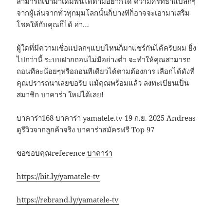
สามารถเข้ามาเดิมพันได้ตามอยากได้ ความศรัทธาแปลกๆ
จากผู้เล่นจากทั่วทุกมุมโลกนั้นก็บางทีก็อาจจะเอามาเสริม
โชคให้กับคุณก็ได้ ฮ่า…
ผู้ใดที่มีความเชื่อแปลกๆแบบไหนก็มาแชร์กันได้ครับผม ยิ่ง
ไปกว่านี้ ระบบฝากถอนไม่มีอย่างต่ำ จะทำให้คุณสามารถ
ถอนทีละน้อยๆหรือถอนทีเดียวได้ตามต้องการ เลือกได้ดังที่
คุณปรารถนาเลยขอรับ แม้คุณพร้อมแล้ว ลงทะเบียนเป็น
สมาชิก บาคาร่า ใหม่ได้เลย!
บาคาร่า168 บาคาร่า yamatele.tv 19 ก.ย. 2025 Andreas
ดูรีวิวจากลูกค้าจริง บาคาร่าสมัครฟรี Top 97
ขอขอบคุณreference
บาคาร่า
https://bit.ly/yamatele-tv
https://rebrand.ly/yamatele-tv