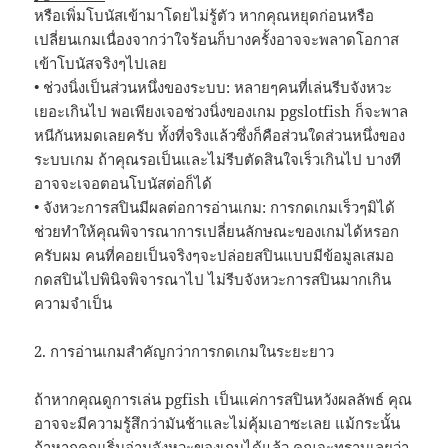
หรือเพิ่มโบนัสเข้ามาโดยไม่รู้ตัว หากคุณหยุดก่อนหรือ
เปลี่ยนเกมเนื่องจากว่าใจร้อนก็บางครั้งอาจจะพลาดโอกาส
เข้าโบนัสจริงๆไปเลย
• ช่วงนิ่งเป็นส่วนหนึ่งของระบบ: หลายๆคนที่เล่นรีบจังหวะ
เยอะเกินไป พอเพียงเจอช่วงนิ่งของเกม pgslotfish ก็จะพาล
หนีกันหมดเลยครับ ทั้งที่จริงแล้วซึ่งก็คือส่วนใดส่วนหนึ่งของ
ระบบเกม ถ้าคุณรอเป็นและไม่รีบตัดสินใจเร็วเกินไป บางที
อาจจะเจอตอนโบนัสต่อก็ได้
• จังหวะการสปินมีผลต่อการอ่านเกม: การกดเกมเร็วๆมิได้
ช่วยทำให้คุณพิจารณาการเปลี่ยนลักษณะของเกมได้หรอก
ครับผม คนที่คอยเป็นจริงๆจะปล่อยสปินแบบมีข้อมูลเสมอ
กดสปินไปพินิจพิจารณาไป ไม่รีบจังหวะการสปินมากเกิน
ความจำเป็น
2. การอ่านเกมสำคัญกว่าการกดเกมในระยะยาว
ถ้าหากคุณดูการเล่น pgfish เป็นแค่การสปินหวังผลลัพธ์ คุณ
อาจจะมีความรู้สึกว่ามันช้าและไม่คุ้มเอาซะเลย แม้กระนั้น
ถ้าหากคุณเริ่มอ่านจังหวะของเกมได้แล้ว คุณจะทราบเลยว่า