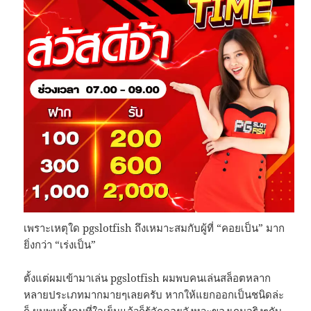
เพราะเหตุใด pgslotfish ถึงเหมาะสมกับผู้ที่ “คอยเป็น” มาก
ยิ่งกว่า “เร่งเป็น”
ตั้งแต่ผมเข้ามาเล่น pgslotfish ผมพบคนเล่นสล็อตหลาก
หลายประเภทมากมายๆเลยครับ หากให้แยกออกเป็นชนิดล่ะ