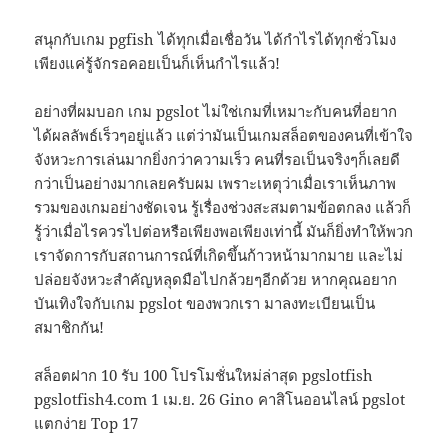
สนุกกับเกม pgfish ได้ทุกเมื่อเชื่อวัน ได้กำไรได้ทุกชั่วโมง
เพียงแค่รู้จักรอคอยเป็นก็เห็นกำไรแล้ว!
อย่างที่ผมบอก เกม pgslot ไม่ใช่เกมที่เหมาะกับคนที่อยาก
ได้ผลลัพธ์เร็วๆอยู่แล้ว แต่ว่ามันเป็นเกมสล็อตของคนที่เข้าใจ
จังหวะการเล่นมากยิ่งกว่าความเร็ว คนที่รอเป็นจริงๆก็เลยดี
กว่าเป็นอย่างมากเลยครับผม เพราะเหตุว่าเมื่อเราเห็นภาพ
รวมของเกมอย่างชัดเจน รู้เรื่องช่วงสะสมตามข้อตกลง แล้วก็
รู้ว่าเมื่อไรควรไปต่อหรือเพียงพอเพียงเท่านี้ มันก็ยิ่งทำให้พวก
เราจัดการกับสถานการณ์ที่เกิดขึ้นก้าวหน้ามากมาย และไม่
ปล่อยจังหวะสำคัญหลุดมือไปกล้วยๆอีกด้วย หากคุณอยาก
บันเทิงใจกับเกม pgslot ของพวกเรา มาลงทะเบียนเป็น
สมาชิกกัน!
สล็อตฝาก 10 รับ 100 โปรโมชั่นใหม่ล่าสุด pgslotfish
pgslotfish4.com 1 เม.ย. 26 Gino คาสิโนออนไลน์ pgslot
แตกง่าย Top 17