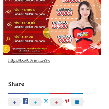
https://t.co/U0vmvrxeSw
Share