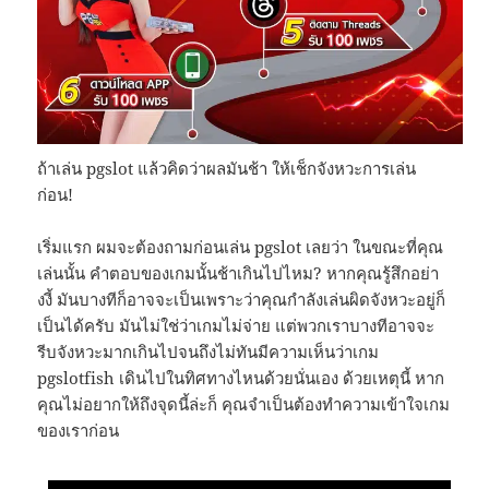
ถ้าเล่น pgslot แล้วคิดว่าผลมันช้า ให้เช็กจังหวะการเล่น
ก่อน!
เริ่มแรก ผมจะต้องถามก่อนเล่น pgslot เลยว่า ในขณะที่คุณ
เล่นนั้น คำตอบของเกมนั้นช้าเกินไปไหม? หากคุณรู้สึกอย่า
งงี้ มันบางทีก็อาจจะเป็นเพราะว่าคุณกำลังเล่นผิดจังหวะอยู่ก็
เป็นได้ครับ มันไม่ใช่ว่าเกมไม่จ่าย แต่พวกเราบางทีอาจจะ
รีบจังหวะมากเกินไปจนถึงไม่ทันมีความเห็นว่าเกม
pgslotfish เดินไปในทิศทางไหนด้วยนั่นเอง ด้วยเหตุนี้ หาก
คุณไม่อยากให้ถึงจุดนี้ล่ะก็ คุณจำเป็นต้องทำความเข้าใจเกม
ของเราก่อน