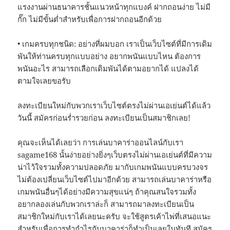
แรงงานผ่านธนาคารชั้นแนวหน้าทุกแบงค์ ฝากถอนง่าย ไม่มี
กั๊ก ไม่มีขั้นต่ำสำหรับเพื่อการฝากถอนอีกด้วย
• เกมครบทุกชนิด: อย่างที่ผมบอก เราเป็นเว็บไซต์ที่มีการเดิม
พันให้ท่านครบทุกแบบอย่าง อยากพนันแบบไหน ต้องการ
พนันอะไร สามารถเลือกเดิมพันได้ตามอยากได้ แปลงได้
ตามใจเลยขอรับ
ลงทะเบียนใหม่กับพวกเราเว็บไซต์ตรงไม่ผ่านเอเย่นต์ได้แล้ว
วันนี้ สมัครก่อนร่ำรวยก่อน ลงทะเบียนเป็นสมาชิกเลย!
คุณจะเห็นได้เลยว่า การเล่นบาคาร่าออนไลน์กับเรา
sagame168 นั้นง่ายอย่างยิ่งๆเว็บตรงไม่ผ่านเอเย่นต์ที่มีความ
น่าไว้ใจรวมทั้งความปลอดภัย มากับเกมพนันแบบครบวงจร
ไม่ต้องเปลี่ยนเว็บไซต์ไปมาอีกด้วย สามารถเล่นบาคาร่าหรือ
เกมพนันอื่นๆได้อย่างมีความสุขแน่ๆ ถ้าคุณสนใจรวมทั้ง
อยากลองเล่นกับพวกเราล่ะก็ สามารถมาลงทะเบียนเป็น
สมาชิกใหม่กับเราได้เลยนะครับ จะใช้สูตรเค้าไพ่ที่เสนอแนะ
สำหรับเพื่อการทำกำไรกับบาคาร่าก็ทำเป็นเลยในทันที สมัคร