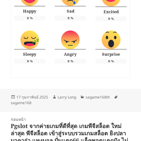
Happy
Sad
Excited
0
%
0
%
0
%
Sleepy
Angry
Surprise
0
%
0
%
0
%
เขียน
ผู้
หมวด
ป้าย
17 กุมภาพันธ์ 2025
Larry Long
sagame168th
เมื่อ
เขียน
หมู่
กำกับ
sagame168
แนะแนว
ก่อนหน้า
เรื่อง
Pgslot จากค่ายเกมที่ดีที่สุด เกมพีจีสล็อต ใหม่
เรื่อง
ล่าสุด พีจีสล็อต เข้าสู่ระบบรวมเกมสล็อต ยิงปลา
ก่อน
บาคาร่า แทงบอล ปั่นแตก66 แจ็คพอตแตกปัง ไม่