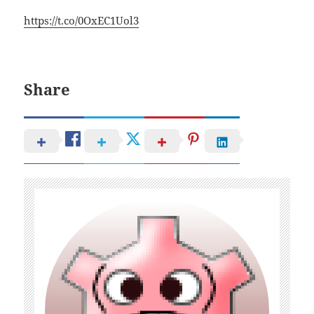
https://t.co/0OxEC1Uol3
Share