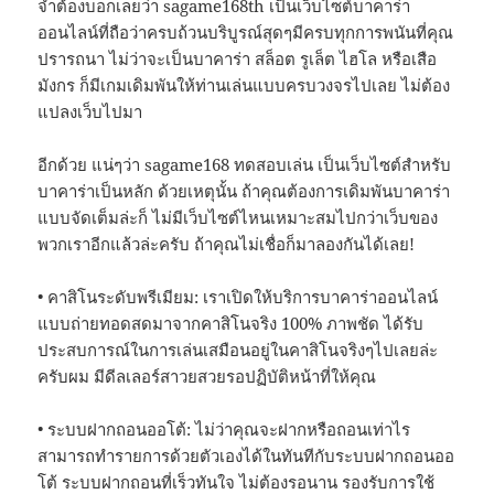
จำต้องบอกเลยว่า sagame168th เป็นเว็บไซต์บาคาร่า
ออนไลน์ที่ถือว่าครบถ้วนบริบูรณ์สุดๆมีครบทุกการพนันที่คุณ
ปรารถนา ไม่ว่าจะเป็นบาคาร่า สล็อต รูเล็ต ไฮโล หรือเสือ
มังกร ก็มีเกมเดิมพันให้ท่านเล่นแบบครบวงจรไปเลย ไม่ต้อง
แปลงเว็บไปมา
อีกด้วย แน่ๆว่า sagame168 ทดสอบเล่น เป็นเว็บไซต์สำหรับ
บาคาร่าเป็นหลัก ด้วยเหตุนั้น ถ้าคุณต้องการเดิมพันบาคาร่า
แบบจัดเต็มล่ะก็ ไม่มีเว็บไซต์ไหนเหมาะสมไปกว่าเว็บของ
พวกเราอีกแล้วล่ะครับ ถ้าคุณไม่เชื่อก็มาลองกันได้เลย!
• คาสิโนระดับพรีเมียม: เราเปิดให้บริการบาคาร่าออนไลน์
แบบถ่ายทอดสดมาจากคาสิโนจริง 100% ภาพชัด ได้รับ
ประสบการณ์ในการเล่นเสมือนอยู่ในคาสิโนจริงๆไปเลยล่ะ
ครับผม มีดีลเลอร์สาวยสวยรอปฏิบัติหน้าที่ให้คุณ
• ระบบฝากถอนออโต้: ไม่ว่าคุณจะฝากหรือถอนเท่าไร
สามารถทำรายการด้วยตัวเองได้ในทันทีกับระบบฝากถอนออ
โต้ ระบบฝากถอนที่เร็วทันใจ ไม่ต้องรอนาน รองรับการใช้