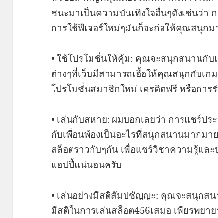
ชนะมาเป็นความบันเทิงใจอื่นๆดังเช่นว่
การใช้ฟีเจอร์ใหม่ๆมันก็จะก่อให้คุณสนุกมา
• ใช้โปรโมชั่นให้คุ้ม: คุณจะสนุกสนานกับเ
ต่างๆที่เว็บมีสามารถเอื้อให้คุณสนุกกับเกม
โปรโมชั่นสมาชิกใหม่ เครดิตฟรี หรือการร
• เล่นกับสหาย: ผมบอกเลยว่า การแชร์ปร
กับเพื่อนพ้องเป็นอะไรที่สนุกสนานมากมาย
สล็อตราวกับๆกัน เพื่อแชร์วิชาความรู้และ
แฮปปี้แน่นอนครับ
• เล่นอย่างมีสติสัมปชัญญะ: คุณจะสนุกสน
มีสติในการเล่นสล็อต456เสมอ เพียรพยา