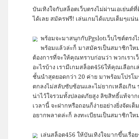
บันเทิงใจกับสล็อตเว็บตรงไม่ผ่านเอเย่นต์ที
ได้เลย สมัครฟรี! เล่นเกมได้แบบเต็มๆแน่
พร้อมจะมาสนุกกับPgslotเว็บไซต์ตรงไม่ผ
พร้อมแล้วล่ะก็ มาสมัครเป็นสมาชิกใหม
ต้องการที่จะให้คุณทราบก่อนว่า พวกเราเว็
อะไรบ้าง เรามีเกมสล็อต456ให้คุณเลือกเ
ชั้นนำสุดยอดกว่า 20 ค่าย มาพร้อมโปรโม
ตกลงไม่สลับซับซ้อนและไม่ยากเหลือเกิน
น่าไว้ใจรวมทั้งปลอดภัยสูง ลิขสิทธิ์แท้จาก
เวลานี้ จะฝากหรือถอนก็ง่ายอย่างยิ่งจัดเต็
อยากพลาดล่ะก็ ลงทะเบียนเป็นสมาชิกใหม่
เล่นสล็อต456 ให้บันเทิงใจมากขึ้นเรื่