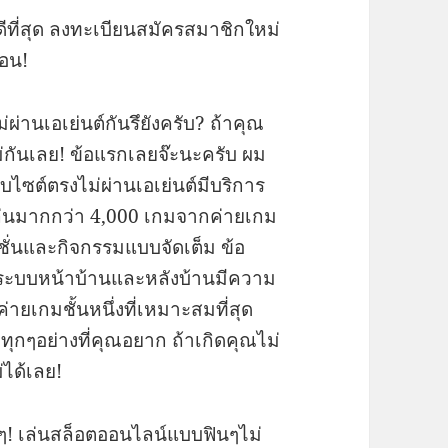
่ดีที่สุด ลงทะเบียนสมัครสมาชิกใหม่
นอน!
่านเอเย่นต์กันรึยังครับ? ถ้าคุณ
่กันเลย! ข้อแรกเลยจ๊ะนะครับ ผม
บไซต์ตรงไม่ผ่านเอเย่นต์มีบริการ
ล่นมากกว่า 4,000 เกมจากค่ายเกม
ชั่นและกิจกรรมแบบจัดเต็ม ข้อ
 ระบบหน้าบ้านและหลังบ้านมีความ
ค่ายเกมชั้นหนึ่งที่เหมาะสมที่สุด
มทุกๆอย่างที่คุณอยาก ถ้าเกิดคุณไม่
ได้เลย!
อยๆ! เล่นสล็อตออนไลน์แบบฟินๆไม่