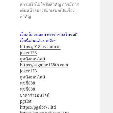
ความเร็วไม่ใช่สิ่งสำคัญ การมีการ
เดินหน้าอย่างสม่ำเสมอเป็นเรื่อง
สำคัญ
เว็บสล็อตและบาคาร่าของโครตดี
เว็บนี้เล่นแล้วรวยจัดๆ
https://918kissauto.io
joker123
ดูหนังออนไลน์
https://sagame168th.com
joker123
ดูหนังออนไลน์
พุซซี่888
พุซซี่888
บาคาร่าออนไลน์
pgslot
https://pgslot77.ltd