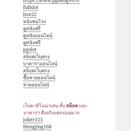
https://www.pgheng99.tv
fullslot
live22
หนังชนโรง
ดูหนังฟรี
ดูหนังออนไลน์
ดูหนังฟรี
pgslot
สล็อตเว็บตรง
บาคาร่าออนไลน์
สล็อตเว็บตรง
ซื้อหวยออนไลน์
หวยออนไลน์
เว็บคาสิโนน่าเล่น ทั้ง
สล็อต
และ
บาคาร่า
ตึงจริงแตกบ่อยมาก
joker123
Hengjing168