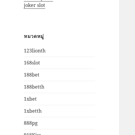
joker slot
หมวดหมู่
123lionth
168slot
188bet
188betth
1xbet
1xbetth
888pg