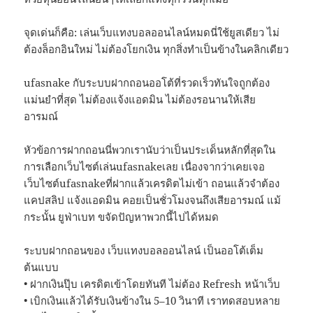
จุดเด่นก็คือ: เล่นเว็บแทงบอลออนไลน์หมดนี่ใช้ยูสเดียว ไม่
ต้องล็อกอินใหม่ ไม่ต้องโยกเงิน ทุกสิ่งทำเป็นข้างในคลิกเดียว
ufasnake กับระบบฝากถอนออโต้ที่รวดเร็วทันใจถูกต้อง
แม่นยำที่สุด ไม่ต้องแจ้งแอดมิน ไม่ต้องรอนานให้เสีย
อารมณ์
หัวข้อการฝากถอนนี่พวกเรานับว่าเป็นประเด็นหลักที่สุดใน
การเลือกเว็บไซต์เล่นufasnakeเลย เนื่องจากว่าเคยเจอ
เว็บไซต์ufasnakeที่ฝากแล้วเครดิตไม่เข้า ถอนแล้วจำต้อง
แคปสลิป แจ้งแอดมิน คอยเป็นชั่วโมงจนถึงเสียอารมณ์ แม้
กระนั้น ยูฟ่าเบท ขจัดปัญหาพวกนี้ไปได้หมด
ระบบฝากถอนของ เว็บแทงบอลออนไลน์ เป็นออโต้เต็ม
ต้นแบบ
• ฝากเงินปุ๊บ เครดิตเข้าโดยทันที ไม่ต้อง Refresh หน้าเว็บ
• เบิกเงินแล้วได้รับเงินข้างใน 5–10 วินาที เราทดสอบหลาย