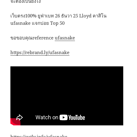
จะต้องเป็นยังไง
เว็บตรง100% ยูฟ่าเบท 26 ธันวา 25 Lloyd คาสิโน
ufasnake แจกบ่อย Top 50
ขอขอบคุณreference
ufasnake
https://rebrand.ly/ufasnake
https://cutly.info/ufasnake