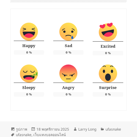
Happy
Sad
Excited
0
%
0
%
0
%
Sleepy
Angry
Surprise
0
%
0
%
0
%
รูป
เขียน
ผู้
หมวด
รูปภาพ
18 พฤศจิกายน 2025
Larry Long
ufasnake
แบบ
ป้าย
เมื่อ
เขียน
หมู่
ufasnake
,
เว็บแทงบอลออนไลน์