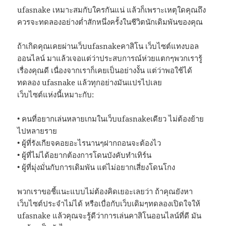
ufasnake เหมาะสมกับใครกันแน่ แล้วก็เพราะเหตุใดคุณถึง
ควรจะทดลองอย่างต่ำสักหนึ่งครั้งในชีวิตนักเดิมพันของคุณ
ถ้าเกิดคุณเคยผ่านเว็บufasnakeคาสิโน เว็บไซต์แทงบอล
ออนไลน์ มาแล้วเจอแต่ว่าประสบการณ์ห่วยแตกๆพวกเรารู้
เรื่องคุณดี เนื่องจากเราก็เคยเป็นอย่างงั้น แต่ว่าพอใช้ได้
ทดลอง ufasnake แล้วทุกอย่างมันแปรไปเลย
เว็บไซต์แห่งนี้เหมาะกับ:
• คนที่อยากเล่นหลายเกมในเว็บufasnakeเดียว ไม่ต้องย้าย
ไปหลายราย
• ผู้ที่รังเกียจคอยอะไรนานๆฝากถอนจะต้องไว
• ผู้ที่ไม่ได้อยากต้องการโดนบังคับทำเทิร์น
• ผู้ที่มุ่งมั่นกับการเดิมพัน แต่ไม่อยากเสี่ยงโดนโกง
พวกเราขอชี้แนะแบบไม่ต้องคิดเยอะเลยว่า ถ้าคุณยังหา
เว็บไซต์ประจำไม่ได้ หรือเบื่อกับเว็บเดิมๆทดลองเปิดใจให้
ufasnake แล้วคุณจะรู้ดีว่าการเล่นคาสิโนออนไลน์ที่ดี มัน