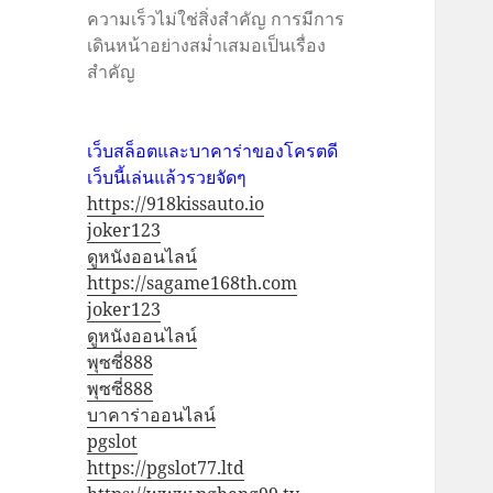
ความเร็วไม่ใช่สิ่งสำคัญ การมีการ
เดินหน้าอย่างสม่ำเสมอเป็นเรื่อง
สำคัญ
เว็บสล็อตและบาคาร่าของโครตดี
เว็บนี้เล่นแล้วรวยจัดๆ
https://918kissauto.io
joker123
ดูหนังออนไลน์
https://sagame168th.com
joker123
ดูหนังออนไลน์
พุซซี่888
พุซซี่888
บาคาร่าออนไลน์
pgslot
https://pgslot77.ltd