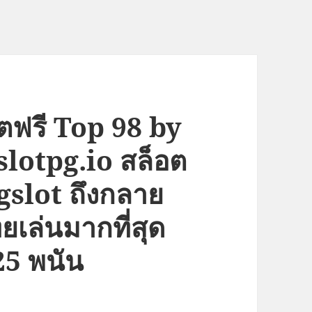
ิตฟรี Top 98 by
slotpg.io สล็อต
gslot ถึงกลาย
ยเล่นมากที่สุด
25 พนัน