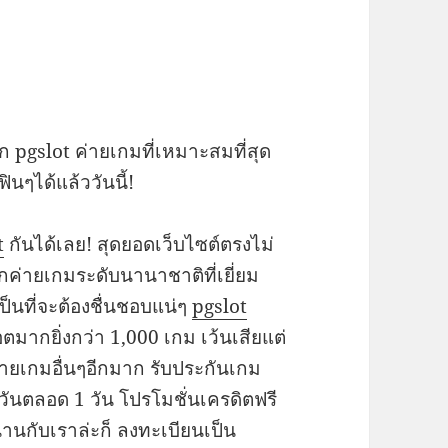
าก pgslot ค่ายเกมที่เหมาะสมที่สุด
นๆได้แล้ววันนี้!
t
กันได้เลย! สุดยอดเว็บไซต์ตรงไม่
จากค่ายเกมระดับนานาชาติที่เยี่ยม
เป็นที่จะต้องชื่นชอบแน่ๆ
pgslot
อตมากยิ่งกว่า 1,000 เกม เว้นเสียแต่
ายเกมอื่นๆอีกมาก รับประกันเกม
นตลอด 1 วัน โปรโมชั่นเครดิตฟรี
านกับเราล่ะก็ ลงทะเบียนเป็น