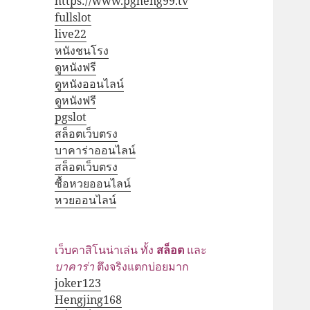
https://www.pgheng99.tv
fullslot
live22
หนังชนโรง
ดูหนังฟรี
ดูหนังออนไลน์
ดูหนังฟรี
pgslot
สล็อตเว็บตรง
บาคาร่าออนไลน์
สล็อตเว็บตรง
ซื้อหวยออนไลน์
หวยออนไลน์
เว็บคาสิโนน่าเล่น ทั้ง
สล็อต
และ
บาคาร่า
ตึงจริงแตกบ่อยมาก
joker123
Hengjing168