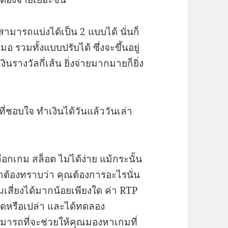
สามารถแบ่งได้เป็น 2 แบบได้ นั่นก็
อ รวมทั้งแบบปรับได้ ซึ่งจะขึ้นอยู่
ินรางวัลกี่เส้น ยิ่งจ่ายมากมายก็ยิ่ง
ี่ชอบใจ ทำเงินได้วันแล้ววันเล่า
อกเกม สล็อต ไม่ได้ง่าย แม้กระนั้น
ณจำต้องทราบว่า คุณต้องการอะไรนั่น
ี่ยงได้มากน้อยเพียงใด ค่า RTP
ถนัดหรือเปล่า และได้ทดลอง
สามารถที่จะช่วยให้คุณมองหาเกมที่