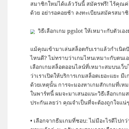
สมาชิกใหม่ได้แล้ววันนี้ สมัครฟรี! ไร้คุณ
ด้วย อย่ารอคอยช้า ลงทะเบียนสมัครสมาชิ
วิธีเลือกเกม pgslot ให้เหมาะกับตัวเอง
แม้คุณเข้ามาเล่นสล็อตกับเราแล้วกำเนิดปัญ
ไหนดี? ไม่ทราบว่าเกมไหนเหมาะกับตนเอง
เลือกเกมสล็อตออนไลน์ที่เหมาะสมบนเว็บไซ
ว่าเราเปิดให้บริการเกมสล็อตเยอะแยะ มีเก
ด้วยเหตุนั้น การจะมองหาเกมสักเกมที่เ
ในพาร์ทนี้ ผมจะมาเสนอแนะวิธีเลือกเกมสล็
ประกันเลยว่า คุณจำเป็นที่จะต้องถูกใจแน่
• เลือกจากธีมเกมที่ชอบ: ไม่มีอะไรดีไปกว