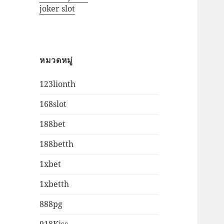
joker slot
หมวดหมู่
123lionth
168slot
188bet
188betth
1xbet
1xbetth
888pg