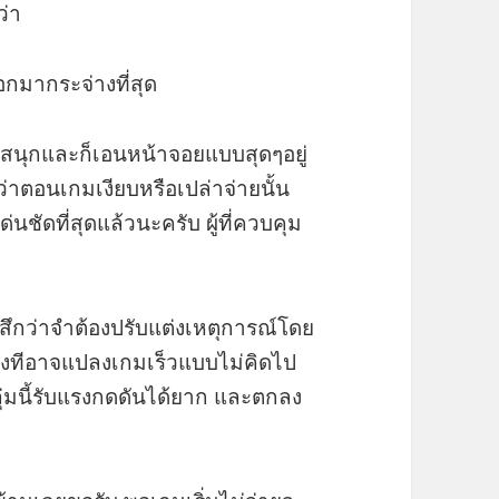
ว่า
อกมากระจ่างที่สุด
สนุกและก็เอนหน้าจอยแบบสุดๆอยู่
ว่าตอนเกมเงียบหรือเปล่าจ่ายนั้น
นชัดที่สุดแล้วนะครับ ผู้ที่ควบคุม
ะรู้สึกว่าจำต้องปรับแต่งเหตุการณ์โดย
ือบางทีอาจแปลงเกมเร็วแบบไม่คิดไป
ลุ่มนี้รับแรงกดดันได้ยาก และตกลง