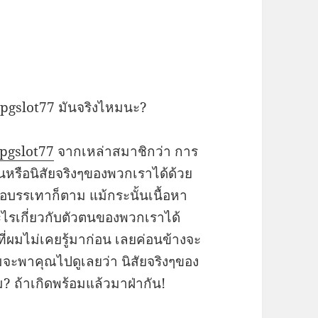
น pgslot77 มันจริงไหมนะ?
pgslot77
จากเหล่าสมาชิกว่า การ
หรือนิสัยจริงๆของพวกเราได้ด้วย
ือบรรเทาก็ตาม แม้กระนั้นเนื้อหา
ะไรเกี่ยวกับตัวตนของพวกเราได้
่ที่ผมไม่เคยรู้มาก่อน เลยค่อนข้างจะ
ผมจะพาคุณไปดูเลยว่า นิสัยจริงๆของ
 ถ้าเกิดพร้อมแล้วมาฝ่ากัน!