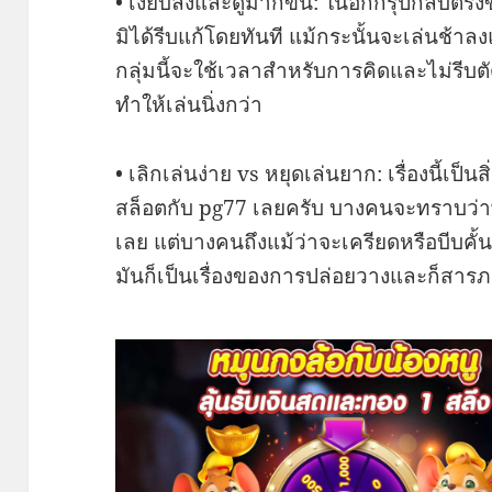
• เงียบลงและดูมากขึ้น: ในอีกกรุ๊ปกลับตร
มิได้รีบแก้โดยทันที แม้กระนั้นจะเล่นช้าลง
กลุ่มนี้จะใช้เวลาสำหรับการคิดและไม่รีบ
ทำให้เล่นนิ่งกว่า
• เลิกเล่นง่าย vs หยุดเล่นยาก: เรื่องนี้เป็
สล็อตกับ pg77 เลยครับ บางคนจะทราบว่า
เลย แต่บางคนถึงแม้ว่าจะเครียดหรือบีบคั้
มันก็เป็นเรื่องของการปล่อยวางและก็สาร