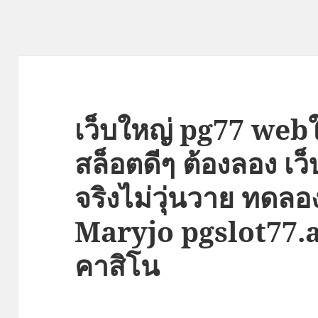
เว็บใหญ่ pg77 web
สล็อตดีๆ ต้องลอง เว็
จริงไม่วุ่นวาย ทดลอ
Maryjo pgslot77.a
คาสิโน