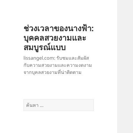
ช่วงเวลาของนางฟ้า:
บุคคลสวยงามและ
สมบูรณ์แบบ
lissangel.com: รับชมและสัมผัส
กับความสวยงามและความงดงาม
จากบุคลสวยงามที่น่าติดตาม
ค้นหา
สำหรับ: