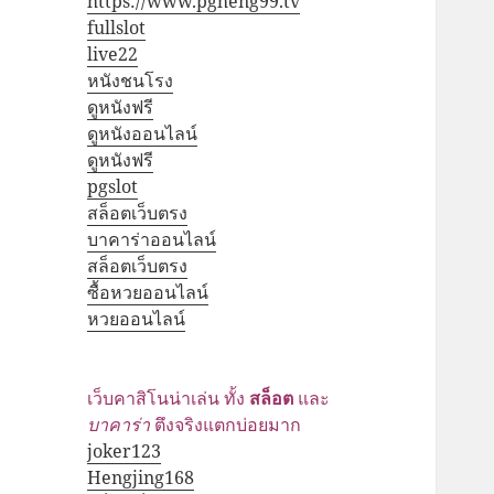
https://www.pgheng99.tv
fullslot
live22
หนังชนโรง
ดูหนังฟรี
ดูหนังออนไลน์
ดูหนังฟรี
pgslot
สล็อตเว็บตรง
บาคาร่าออนไลน์
สล็อตเว็บตรง
ซื้อหวยออนไลน์
หวยออนไลน์
เว็บคาสิโนน่าเล่น ทั้ง
สล็อต
และ
บาคาร่า
ตึงจริงแตกบ่อยมาก
joker123
Hengjing168