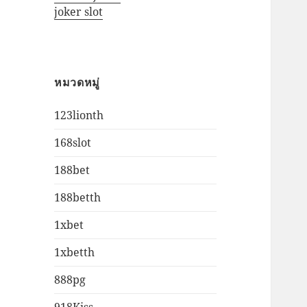
joker slot
หมวดหมู่
123lionth
168slot
188bet
188betth
1xbet
1xbetth
888pg