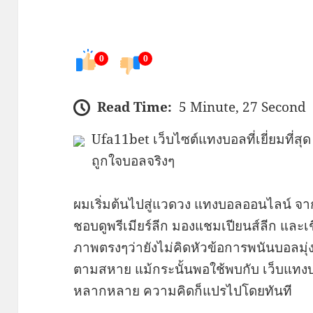
0
0
Read Time:
5 Minute, 27 Second
Ufa11bet เว็บไซต์แทงบอลที่เยี่ยมที่
ถูกใจบอลจริงๆ
ผมเริ่มต้นไปสู่แวดวง แทงบอลออนไลน์ จ
ชอบดูพรีเมียร์ลีก มองแชมเปียนส์ลีก และเ
ภาพตรงๆว่ายังไม่คิดหัวข้อการพนันบอลมุ่
ตามสหาย แม้กระนั้นพอใช้พบกับ เว็บแทงบอล
หลากหลาย ความคิดก็แปรไปโดยทันที