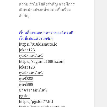
ความเร็วไม่ใช่สิ่งสำคัญ การมีการ
เดินหน้าอย่างสม่ำเสมอเป็นเรื่อง
สำคัญ
เว็บสล็อตและบาคาร่าของโครตดี
เว็บนี้เล่นแล้วรวยจัดๆ
https://918kissauto.io
joker123
ดูหนังออนไลน์
https://sagame168th.com
joker123
ดูหนังออนไลน์
พุซซี่888
พุซซี่888
บาคาร่าออนไลน์
pgslot
https://pgslot77.ltd