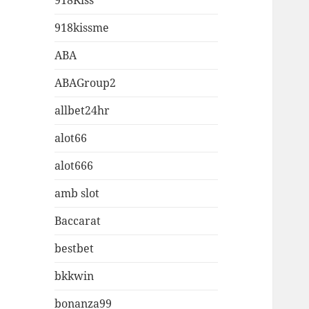
918Kiss
918kissme
ABA
ABAGroup2
allbet24hr
alot66
alot666
amb slot
Baccarat
bestbet
bkkwin
bonanza99