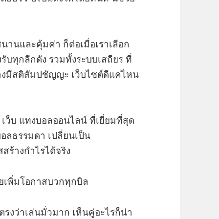
นและคุ้มค่า ก็ต่อเมื่อเราเลือก
ับทุกลีกดัง รวมทั้งระบบเสถียร ที่
่างมีสติสัมปชัญญะ เว็บไซต์ดีแค่ไหน
็บ แทงบอลออนไลน์ ที่เยี่ยมที่สุด
บอลธรรมดา เปลี่ยนเป็น
าสสร้างกำไรได้จริง
ยเพิ่มโอกาสบวกทุกบิล
รงว่าเล่นมั่วมาก เห็นคู่อะไรก็น่า