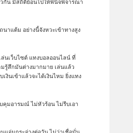
ยวกัน มีสถิติย้อนไปให้พินิจพิจารณา
ถนาแต้ม อย่างนี้จังหวะเข้าทางสูง
มาเล่นเว็บไซต์ แทงบอลออนไลน์ ที่
ามรู้สึกมันต่างมากมาย เล่นแล้ว
ับเงินเข้าแล้วจะได้เงินไหม ยิ่งแทง
ุมอารมณ์ ไม่หัวร้อน ไม่รีบเอา
นแจ่มกระจ่างต่อวัน ไม่ว่าเชื่อมั่น