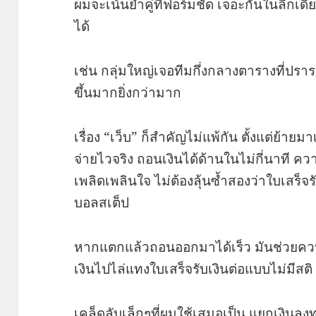
ผมจะเน้นย้ำคู่ที่ฟอร์มชัด เจอะกันในลีกเดี
ได้
เช่น กลุ่มใหญ่เจอทีมกึ่งกลางตารางที่ปราร
ขึ้นมากยิ่งกว่ามาก
เรื่อง “เว็บ” ก็สำคัญไม่แพ้กัน ตั้งแต่ย้าย
จ่ายไวจริง ถอนเงินได้ด้านในไม่กี่นาที คว
เพลิดเพลินใจ ไม่ต้องลุ้นซ้ำสองว่าใบเสร็จร
บอลสเต็ป
หากแตกแล้วถอนออกมาได้เร็ว มันช่วยควบค
เงินไปไล่แทงใบเสร็จรับเงินต่อแบบไม่มีสติ
เคล็ดลับเล็กๆที่ผมใช้เสมอเป็น แยกเงินลงทุ