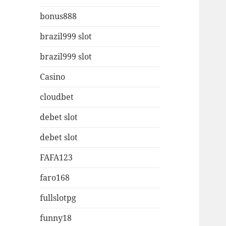
bonus888
brazil999 slot
brazil999 slot
Casino
cloudbet
debet slot
debet slot
FAFA123
faro168
fullslotpg
funny18