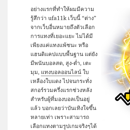
อย่างแรกที่ทำให้ผมมีความ
รู้สึกว่า ufa11k เว็บนี้ “ต่าง”
จากเว็บอื่นหมายถึงตัวเลือก
การแทงที่เยอะแยะ ไม่ได้มี
เพียงแค่แทงแพ้ชนะ หรือ
แฮนดิแคปแบบพื้นฐาน แต่ยัง
มีพนันบอลสด, สูง-ต่ำ, เตะ
มุม,
แทงบอลออนไลน์
ใบ
เหลืองใบแดง ไปจนกระทั่ง
สกอร์รวมครึ่งแรกช่วงหลัง
สำหรับผู้ที่มองบอลเป็นอยู่
แล้ว บอกเลยว่าบันเทิงใจขึ้น
หลายเท่า เพราะสามารถ
เลือกแทงตามรูปเกมจริงๆได้