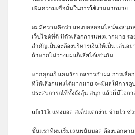
เพิ่มความเชื่อมั่นในการใช้งานมากมาย
ผมมีความคิดว่า แทงบอลออนไลน์จะสนุกสนา
เว็บไซต์ที่ดี มีตัวเลือกการแทงมากมาย รองร
สำคัญเป็นจะต้องบริหารเงินให้เป็น เล่นอย
ถ้าหากไม่วางแผนก็เสียได้เช่นกัน
หากคุณเป็นคนรักบอลราวกับผม การเลือก เว
ที่ให้เลือกแทงได้มากมาย จะมีผลให้การดู
ประสบการณ์ที่ทั้งยังลุ้น สนุก แล้วก็มีโอก
ufa11k แทงบอล สเต็ปแตกง่าย จ่ายไว ช่ว
ขั้นแรกที่ผมเริ่มเล่นพนันบอล ต้องบอกตามต