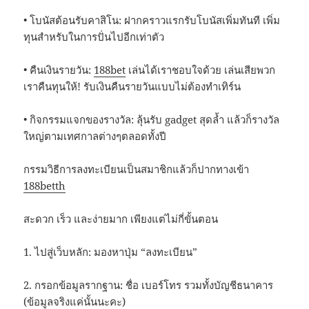
• โบนัสต้อนรับคาสิโน: ฝากคราวแรกรับโบนัสเพิ่มทันที เพิ่ม
ทุนสำหรับในการปั่นไปอีกเท่าตัว
• คืนเงินรายวัน:
188bet
เล่นได้เราชอบใจด้วย เล่นเสียพวก
เราคืนทุนให้! รับเงินคืนรายวันแบบไม่ต้องทำเทิร์น
• กิจกรรมแจกของรางวัล: ลุ้นรับ gadget สุดล้ำ แล้วก็รางวัล
ใหญ่ตามเทศกาลต่างๆตลอดทั้งปี
กรรมวิธีการลงทะเบียนเป็นสมาชิกแล้วก็ปากทางเข้า
188betth
สะดวก เร็ว และง่ายมาก เพียงแต่ไม่กี่ขั้นตอน
1. ไปสู่เว็บหลัก: มองหาปุ่ม “ลงทะเบียน”
2. กรอกข้อมูลรากฐาน: ชื่อ เบอร์โทร รวมทั้งบัญชีธนาคาร
(ข้อมูลจริงแค่นั้นนะคะ)