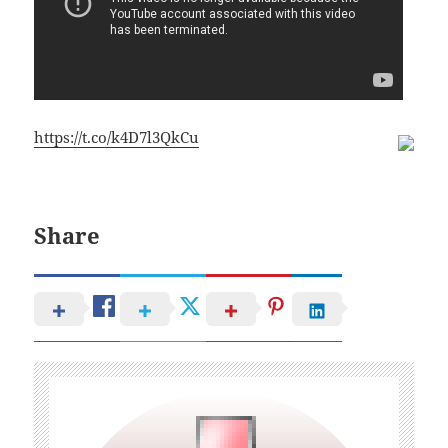
https://t.co/k4D7l3QkCu
Share