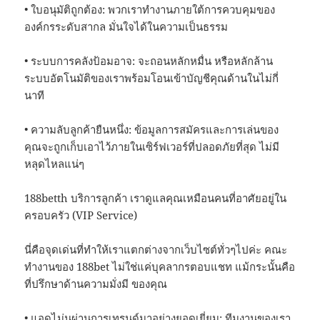
• ใบอนุมัติถูกต้อง: พวกเราทำงานภายใต้การควบคุมของ
องค์กรระดับสากล มั่นใจได้ในความเป็นธรรม
• ระบบการคลังป้อมอาจ: จะถอนหลักหมื่น หรือหลักล้าน
ระบบอัตโนมัติของเราพร้อมโอนเข้าบัญชีคุณด้านในไม่กี่
นาที
• ความลับลูกค้ายืนหนึ่ง: ข้อมูลการสมัครและการเล่นของ
คุณจะถูกเก็บเอาไว้ภายในเซิร์ฟเวอร์ที่ปลอดภัยที่สุด ไม่มี
หลุดไหลแน่ๆ
188betth บริการลูกค้า เราดูแลคุณเหมือนคนที่อาศัยอยู่ใน
ครอบครัว (VIP Service)
นี่คือจุดเด่นที่ทำให้เราแตกต่างจากเว็บไซต์ทั่วๆไปค่ะ คณะ
ทำงานของ 188bet ไม่ใช่แค่บุคลากรตอบแชท แม้กระนั้นคือ
ที่ปรึกษาด้านความมั่งมี ของคุณ
• แอดไม่นผ่านการเทรนด์มาอย่างยอดเยี่ยม: ทีมงานของเรา