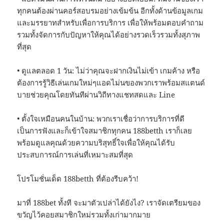
ทุกคนต้องผ่านคอร์สอบรมอย่างเข้มข้น อีกทั้งด้านข้อมูลเกม
และมรรยาทสำหรับเพื่อการบริการ เพื่อให้พร้อมตอบคำถาม
รวมทั้งจัดการกับปัญหาให้คุณได้อย่างรวดเร็วรวมทั้งสุภาพ
ที่สุด
• ดูแลตลอด 1 วัน: ไม่ว่าคุณจะฝากเงินไม่เข้า เกมค้าง หรือ
ต้องการรู้วิธีเล่นเกมใหม่ๆแอดไม่นของพวกเราพร้อมสแตนด์
บายช่วยคุณโดยทันทีผ่านวิถีทางแชทสดและ Line
• ตั้งใจเหมือนคนในบ้าน: พวกเราเชื่อว่าการบริการที่ดี
เป็นการฟังและก็เข้าใจสมาชิกทุกคน 188betth เราก็เลย
พร้อมดูแลคุณด้วยความบริสุทธิ์ใจเพื่อให้คุณได้รับ
ประสบการณ์การเล่นที่เหมาะสมที่สุด
โปรโมชั่นเด็ด 188betth ที่ต้องรีบคว้า!
มาที่ 188bet ทั้งที จะมาตัวเปล่าได้ยังไง? เราจัดเตรียมของ
ขวัญไว้คอยสมาชิกใหม่รวมทั้งเก่ามากมาย