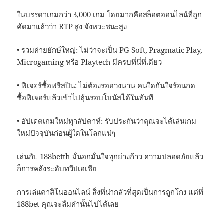
ในบรรดาเกมกว่า 3,000 เกม โดยมากคือสล็อตออนไลน์ที่ถูก
คัดมาแล้วว่า RTP สูง จังหวะชนะสูง
• รวมค่ายยักษ์ใหญ่: ไม่ว่าจะเป็น PG Soft, Pragmatic Play,
Microgaming หรือ Playtech มีครบที่นี่ที่เดียว
• ฟีเจอร์ซื้อฟรีสปิน: ไม่ต้องรอดวงนาน คนใดกันใจร้อนกด
ซื้อฟีเจอร์แล้วเข้าไปลุ้นรอบโบนัสได้ในทันที
• อัปเดตเกมใหม่ทุกสัปดาห์: รับประกันว่าคุณจะได้เล่นเกม
ใหม่ปัจจุบันก่อนผู้ใดในโลกแน่ๆ
เล่นกับ 188betth มั่นอกมั่นใจทุกย่างก้าว ความปลอดภัยแล้ว
ก็การคลังระดับทวีปเอเชีย
การเล่นคาสิโนออนไลน์ สิ่งที่น่ากลัวที่สุดเป็นการถูกโกง แต่ที่
188bet คุณจะลืมคำนั้นไปได้เลย