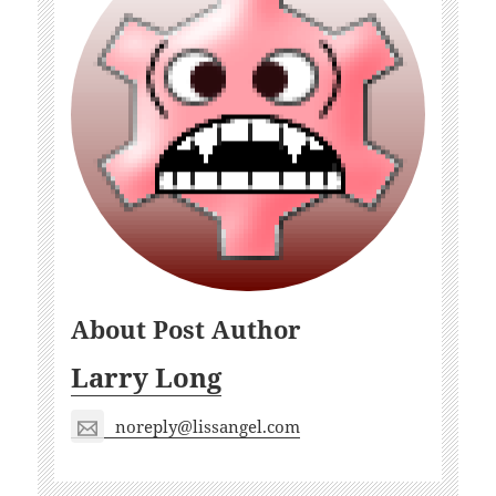
About Post Author
Larry Long
noreply@lissangel.com