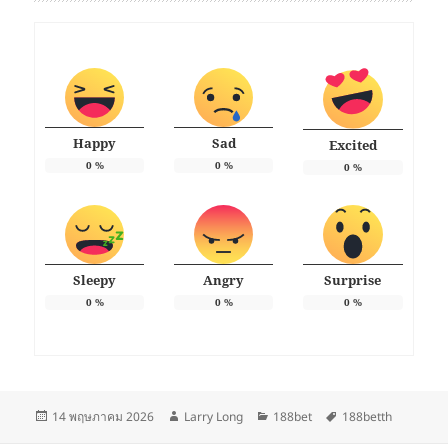
Happy
Sad
Excited
0
%
0
%
0
%
Sleepy
Angry
Surprise
0
%
0
%
0
%
เขียน
ผู้
หมวด
ป้าย
14 พฤษภาคม 2026
Larry Long
188bet
188betth
เมื่อ
เขียน
หมู่
กำกับ