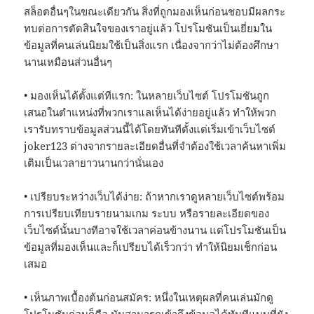
สล็อตอื่นๆในขณะเดียวกัน สิ่งที่ถูกมองเห็นก่อนชอบมีผลกระ
ทบต่อการตัดสินใจของเราอยู่แล้ว โปรโมชันเป็นเยี่ยมใน
ข้อมูลที่คนเล่นนิยมใช้เป็นสิ่งแรก เนื่องจากว่าไม่ต้องศึกษา
นานเหมือนส่วนอื่นๆ
• มองเห็นได้ตั้งแต่ทีแรก: ในหลายเว็บไซต์ โปรโมชันถูก
เสนอในตำแหน่งที่พวกเราแลเห็นได้ง่ายอยู่แล้ว ทำให้พวก
เรารับทราบข้อมูลส่วนนี้ได้โดยทันทีตั้งแต่เริ่มเข้าเว็บไซต์
joker123 ต่างจากรายละเอียดอื่นที่จำต้องใช้เวลาค้นหาเพิ่ม
เติมเป็นเวลายาวนานกว่านั่นเอง
• เปรียบระหว่างเว็บได้ง่าย: ถ้าหากเราดูหลายเว็บไซต์พร้อม
การเปรียบเทียบรายนามเกม ระบบ หรือรายละเอียดของ
เว็บไซต์นั้นบางทีอาจใช้เวลาค่อนข้างนาน แต่โปรโมชันเป็น
ข้อมูลที่มองเห็นและก็เปรียบได้เร็วกว่า ทำให้นิยมเช็กก่อน
เสมอ
• เห็นภาพเบื้องต้นก่อนสมัคร: หนึ่งในเหตุผลที่คนเล่นมักดู