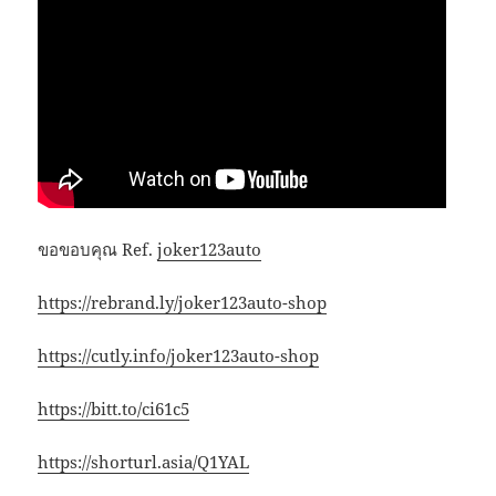
ขอขอบคุณ Ref.
joker123auto
https://rebrand.ly/joker123auto-shop
https://cutly.info/joker123auto-shop
https://bitt.to/ci61c5
https://shorturl.asia/Q1YAL