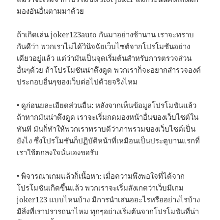
มองอันอื่นตามมาด้วย
ถ้าเกิดเล่น joker123auto กันมาอย่างช้านาน เราจะทราบ
กันดีว่า พวกเราไม่ได้วินิจฉัยเว็บไซต์จากโปรโมชันอย่าง
เดียวอยู่แล้ว แต่ว่ามันเป็นจุดเริ่มต้นสำหรับการตรวจส่วน
อื่นๆด้วย ถ้าโปรโมชันน่าดึงดูด พวกเราก็จะอยากสำรวจองค์
ประกอบอื่นๆของเว็บต่อไปด้วยจริงไหม
• ดูก่อนยละเอียดส่วนอื่น: หลังจากเห็นข้อมูลโปรโมชันแล้ว
ถ้าหากมันน่าดึงดูด เราจะเริ่มกดมองหน้าอื่นของเว็บไซต์ใน
ทันที มันก็ทำให้พวกเราทราบดีว่าภาพรวมของเว็บไซต์เป็น
ยังไง ซึ่งโปรโมชันก็ปฏิบัติหน้าที่เหมือนเป็นประตูบานแรกที่
เราใช้ตกลงใจนั่นเองขอรับ
• พิจารณาเกมแล้วก็เนื้อหา: เมื่อความพึงพอใจที่ได้จาก
โปรโมชันเกิดขึ้นแล้ว พวกเราจะเริ่มสังเกตว่าเว็บมีเกม
joker123 แบบไหนบ้าง มีการนำเสนออะไรหรืออย่างไรบ้าง
มีสิ่งที่เราปรารถนาไหม ทุกๆอย่างเริ่มต้นจากโปรโมชันที่น่า