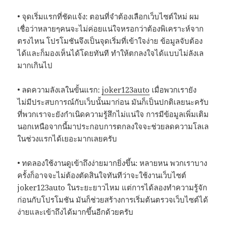
• จุดเริ่มแรกที่ชัดแจ้ง: ตอนที่จำต้องเลือกเว็บไซต์ใหม่ ผม
เชื่อว่าหลายๆคนจะไม่ค่อยแน่ใจหรอกว่าต้องพิเคราะห์จาก
ตรงไหน โปรโมชันจึงเป็นจุดเริ่มที่เข้าใจง่าย ข้อมูลจับต้อง
ได้และก็มองเห็นได้โดยทันที ทำให้ตกลงใจได้แบบไม่ลังเล
มากเกินไป
• ลดความลังเลในขั้นแรก:
joker123auto
เมื่อพวกเรายัง
ไม่มีประสบการณ์กับเว็บนั้นมาก่อน มันก็เป็นปกติเลยนะครับ
ที่พวกเราจะยังกำเนิดความรู้สึกไม่แน่ใจ การมีข้อมูลเพิ่มเติม
นอกเหนือจากนี้มาประกอบการตกลงใจจะช่วยลดความโลเล
ในช่วงแรกได้เยอะมากเลยครับ
• ทดลองใช้งานดูเข้าถึงง่ายมากยิ่งขึ้น: หลายหน พวกเราบาง
ครั้งก็อาจจะไม่ต้องตัดสินใจทันทีว่าจะใช้งานเว็บไซต์
joker123auto ในระยะยาวไหม แต่การได้ลองทำความรู้จัก
ก่อนกับโปรโมชัน มันก็ช่วยสร้างการเริ่มต้นตรวจเว็บไซต์ได้
ง่ายและเข้าถึงได้มากขึ้นอีกด้วยครับ