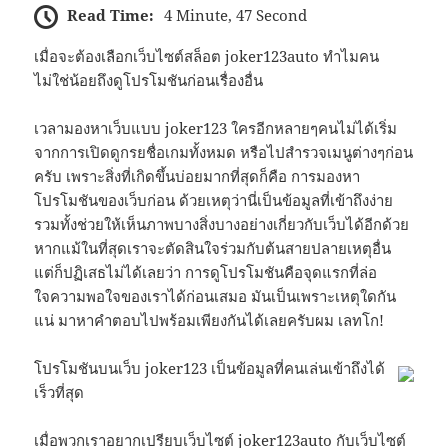
Read Time:
4 Minute, 47 Second
เมื่อจะต้องเลือกเว็บไซต์สล็อต joker123auto ทำไมคน
ไม่ใช่น้อยถึงดูโปรโมชันก่อนเรื่องอื่น
เวลามองหาเว็บแบบ joker123 ใครอีกหลายๆคนไม่ได้เริ่ม
จากการเปิดดูกรยชื่อเกมทั้งหมด หรือไปสำรวจเมนูต่างๆก่อน
ครับ เพราะสิ่งที่เกิดขึ้นบ่อยมากที่สุดก็คือ การมองหา
โปรโมชันของเว็บก่อน ด้วยเหตุว่านี่เป็นข้อมูลที่เข้าถึงง่าย
รวมทั้งช่วยให้เห็นภาพบางสิ่งบางอย่างเกี่ยวกับเว็บได้อีกด้วย
หากแม้ในที่สุดเราจะตัดสินใจร่วมกับต้นสายปลายเหตุอื่น
แต่ก็ปฏิเสธไม่ได้เลยว่า การดูโปรโมชันคือจุดแรกที่ล่อ
ใจความพอใจของเราได้ก่อนเสมอ มันเป็นเพราะเหตุใดกัน
แน่ มาหาคำตอบไปพร้อมเพียงกันได้เลยครับผม เลทโก!
โปรโมชันบนเว็บ joker123 เป็นข้อมูลที่คนเล่นเข้าถึงได้
เร็วที่สุด
เมื่อพวกเราอยากเปรียบเว็บไซต์ joker123auto กับเว็บไซต์