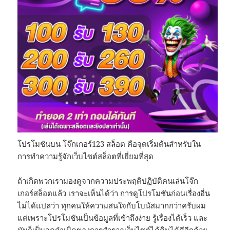
โปรโมชันบน โจ๊กเกอร์123 สล็อต คือจุดเริ่มต้นสำหรับใน
การทำความรู้จักเว็บไซต์สล็อตที่เยี่ยมที่สุด
ถ้าเกิดพวกเรามองดูจากความประพฤติปฏิบัติคนเล่นโจ๊ก
เกอร์สล็อตแล้ว เราจะเห็นได้ว่า การดูโปรโมชันก่อนเรื่องอื่น
ไม่ได้แปลว่า ทุกคนให้ความสนใจกับโบนัสมากกว่าครับผม
แต่เพราะโปรโมชันเป็นข้อมูลที่เข้าถึงง่าย รู้เรื่องได้เร็ว และ