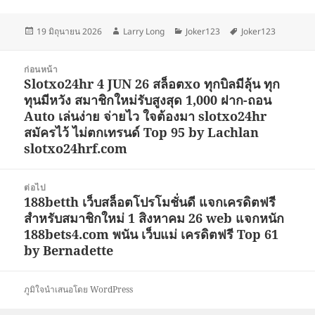
เขียน
ผู้
หมวด
ป้าย
19 มิถุนายน 2026
Larry Long
Joker123
Joker123
เมื่อ
เขียน
หมู่
กำกับ
แนะแนว
ก่อนหน้า
เรื่อง
Slotxo24hr 4 JUN 26 สล็อตxo ทุกบิลมีลุ้น ทุก
เรื่อง
ทุนมีหวัง สมาชิกใหม่รับสูงสุด 1,000 ฝาก-ถอน
ก่อน
Auto เล่นง่าย จ่ายไว ใจต้องมา slotxo24hr
หน้า:
สมัครไว้ ไม่ตกเทรนด์ Top 95 by Lachlan
slotxo24hrf.com
ต่อไป
188betth เว็บสล็อตโปรโมชั่นดี แจกเครดิตฟรี
เรื่อง
สำหรับสมาชิกใหม่ 1 สิงหาคม 26 web แจกหนัก
ต่อ
188bets4.com พนัน เว็บแม่ เครดิตฟรี Top 61
ไป:
by Bernadette
ภูมิใจนำเสนอโดย WordPress