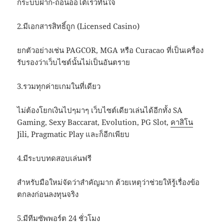
ก็ระบบฝาก-ถอนออโต้เร็วทันใจ
2.มีเอกสารสิทธิ์ถูก (Licensed Casino)
ยกตัวอย่างเช่น PAGCOR, MGA หรือ Curacao ที่เป็นเครื่อง
รับรองว่าเว็บไซต์นั้นไม่เป็นอันตราย
3.รวมทุกค่ายเกมในที่เดียว
ไม่ต้องโยกเงินไปๆมาๆ เว็บไซต์เดียวเล่นได้อีกทั้ง SA
Gaming, Sexy Baccarat, Evolution, PG Slot,
คาสิโน
Jili, Pragmatic Play และก็อีกเพียบ
4.มีระบบทดสอบเล่นฟรี
สำหรับมือใหม่จัดว่าสำคัญมาก ด้วยเหตุว่าช่วยให้รู้เรื่องข้อ
ตกลงก่อนลงทุนจริง
5.มีทีมซัพพอร์ต 24 ชั่วโมง