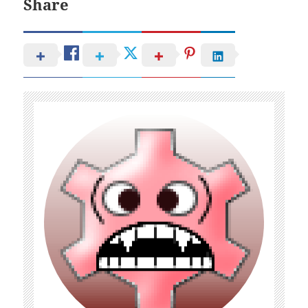
Share