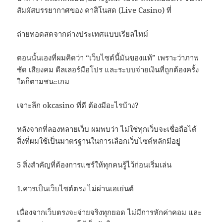
สัมผัสบรรยากาศของ คาสิโนสด (Live Casino) ที่
ถ่ายทอดสดจากต่างประเทศแบบเรียลไทม์
ตอนนั้นเองที่ผมคิดว่า “เว็บไซต์นี้มันของแท้” เพราะว่าภาพ
ชัด เสียงคม ดีลเลอร์มือโปร และระบบจ่ายเงินที่ถูกต้องครั้ง
ใดก็ตามชนะเกม
เจาะลึก okcasino ที่ดี ต้องมีอะไรบ้าง?
หลังจากที่ลองหลายเว็บ ผมพบว่า ไม่ใช่ทุกเว็บจะเชื่อถือได้
สิ่งที่ผมใช้เป็นมาตรฐานในการเลือกเว็บไซต์หลักมีอยู่
5 สิ่งสำคัญที่ต้องการแชร์ให้ทุกคนรู้ไว้ก่อนเริ่มเล่น
1.ควรเป็นเว็บไซต์ตรง ไม่ผ่านเอเย่นต์
เนื่องจากเว็บตรงจะจ่ายจริงทุกยอด ไม่มีการหักค่าคอม และ