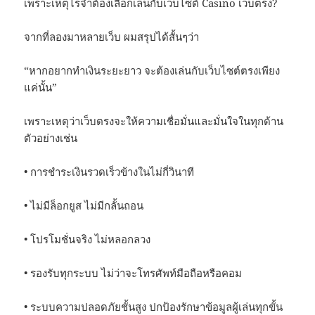
เพราะเหตุไรจำต้องเลือกเล่นกับเว็บไซต์ Casino เว็บตรง?
จากที่ลองมาหลายเว็บ ผมสรุปได้สั้นๆว่า
“หากอยากทำเงินระยะยาว จะต้องเล่นกับเว็บไซต์ตรงเพียง
แค่นั้น”
เพราะเหตุว่าเว็บตรงจะให้ความเชื่อมั่นและมั่นใจในทุกด้าน
ตัวอย่างเช่น
• การชำระเงินรวดเร็วข้างในไม่กี่วินาที
• ไม่มีล็อกยูส ไม่มีกลั้นถอน
• โปรโมชั่นจริง ไม่หลอกลวง
• รองรับทุกระบบ ไม่ว่าจะโทรศัพท์มือถือหรือคอม
• ระบบความปลอดภัยชั้นสูง ปกป้องรักษาข้อมูลผู้เล่นทุกขั้น