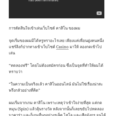
การตัดสินใจเข้าเล่นเว็บไซต์ คาสิโน ของผม
จุดเริ่มของผมมิได้หรูหราอะไรเลย เพียงแค่เพื่อนฝูงคนหนึ่ง
แชร์ลิงก์ปากทางเข้าเว็บไซต์
Casino
มาให้ ลองกดเข้าไป
เล่น
“ทดลองฟรี” โดยไม่ต้องสมัครก่อน ซึ่งเป็นจุดที่ทำให้ผมได้
ทราบว่า
“ในความเป็นจริงแล้ว คาสิโนออนไลน์ มันไม่ใช่เรื่องน่าสะ
พรึงกลัวอย่างที่คิด”
ผมเริ่มจากเกม คาสิโน เพราะเหตุว่าเข้าใจง่ายที่สุด แค่กด
หมุน (Spin) แล้วลุ้นรางวัล หลังจากนั้นก็เลยขยับไปทดลอง
บาคาร่า และก็เกมอื่นๆอย่างรูเล็ต ไฮโล และเสือมังกร จนได้