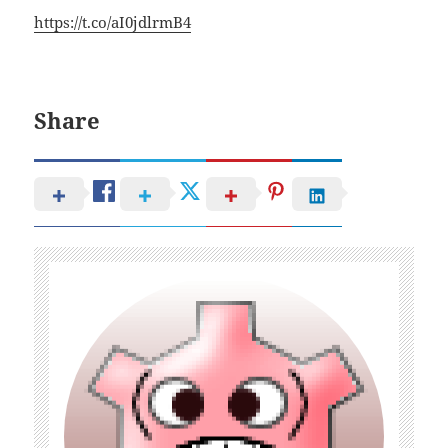
https://t.co/aI0jdlrmB4
Share