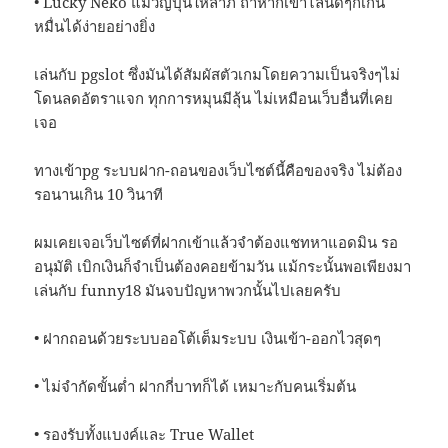
• Lucky Neko แมวญี่ปุ่นให้ลาภ ถ้าหากเข้าไลน์ดีๆก็เกิน
หมื่นได้ง่ายอย่างยิ่ง
เล่นกับ pgslot ซึ่งมันได้สัมผัสตัวเกมโดยความเป็นจริงๆไม่
โดนลดอัตราแจก ทุกการหมุนมีลุ้น ไม่เหมือนเว็บอื่นที่เคย
เจอ
ทางเข้าpg ระบบฝาก-ถอนของเว็บไซต์นี้คือของจริง ไม่ต้อง
รอนานเกิน 10 วินาที
ผมเคยเจอเว็บไซต์ที่ฝากเข้าแล้วจำต้องแชทหาแอดมิน รอ
อนุมัติ เบิกเงินก็จำเป็นต้องคอยข้ามวัน แม้กระนั้นพอเพียงมา
เล่นกับ funny18 มันจบปัญหาพวกนั้นไปเลยครับ
• ฝากถอนด้วยระบบออโต้เต็มระบบ เงินเข้า-ออกไวสุดๆ
• ไม่จำกัดขั้นต่ำ ฝากกี่บาทก็ได้ เหมาะกับคนเริ่มต้น
• รองรับทั้งแบงค์และ True Wallet