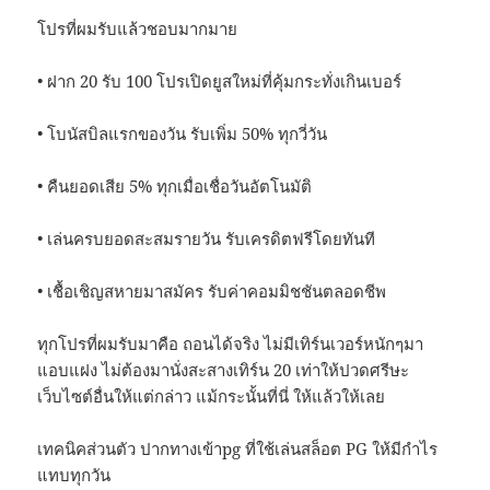
โปรที่ผมรับแล้วชอบมากมาย
• ฝาก 20 รับ 100 โปรเปิดยูสใหม่ที่คุ้มกระทั่งเกินเบอร์
• โบนัสบิลแรกของวัน รับเพิ่ม 50% ทุกวี่วัน
• คืนยอดเสีย 5% ทุกเมื่อเชื่อวันอัตโนมัติ
• เล่นครบยอดสะสมรายวัน รับเครดิตฟรีโดยทันที
• เชื้อเชิญสหายมาสมัคร รับค่าคอมมิชชันตลอดชีพ
ทุกโปรที่ผมรับมาคือ ถอนได้จริง ไม่มีเทิร์นเวอร์หนักๆมา
แอบแฝง ไม่ต้องมานั่งสะสางเทิร์น 20 เท่าให้ปวดศรีษะ
เว็บไซต์อื่นให้แต่กล่าว แม้กระนั้นที่นี่ ให้แล้วให้เลย
เทคนิคส่วนตัว ปากทางเข้าpg ที่ใช้เล่นสล็อต PG ให้มีกำไร
แทบทุกวัน