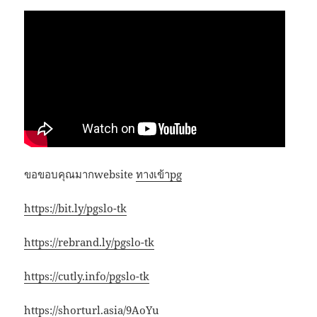
ขอขอบคุณมากwebsite
ทางเข้าpg
https://bit.ly/pgslo-tk
https://rebrand.ly/pgslo-tk
https://cutly.info/pgslo-tk
https://shorturl.asia/9AoYu