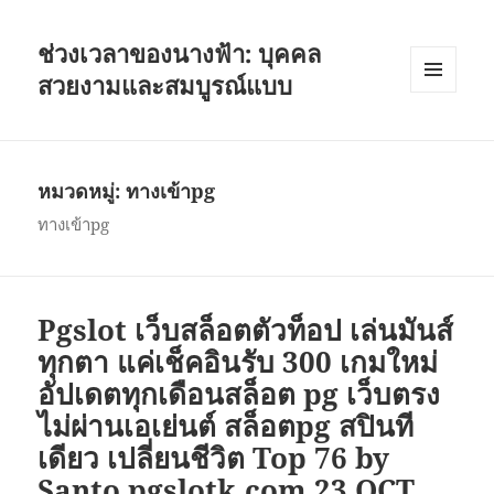
ช่วงเวลาของนางฟ้า: บุคคล
สวยงามและสมบูรณ์แบบ
เมนู
และวิด
เจ็ต
หมวดหมู่:
ทางเข้าpg
ทางเข้าpg
Pgslot เว็บสล็อตตัวท็อป เล่นมันส์
ทุกตา แค่เช็คอินรับ 300 เกมใหม่
อัปเดตทุกเดือนสล็อต pg เว็บตรง
ไม่ผ่านเอเย่นต์ สล็อตpg สปินที
เดียว เปลี่ยนชีวิต Top 76 by
Santo pgslotk.com 23 OCT