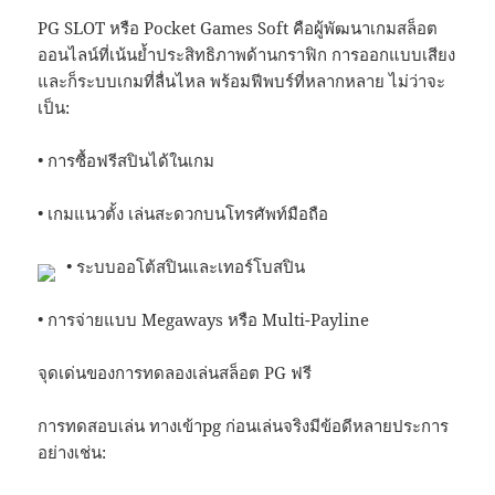
PG SLOT หรือ Pocket Games Soft คือผู้พัฒนาเกมสล็อต
ออนไลน์ที่เน้นย้ำประสิทธิภาพด้านกราฟิก การออกแบบเสียง
และก็ระบบเกมที่ลื่นไหล พร้อมฟีพบร์ที่หลากหลาย ไม่ว่าจะ
เป็น:
• การซื้อฟรีสปินได้ในเกม
• เกมแนวตั้ง เล่นสะดวกบนโทรศัพท์มือถือ
• ระบบออโต้สปินและเทอร์โบสปิน
• การจ่ายแบบ Megaways หรือ Multi-Payline
จุดเด่นของการทดลองเล่นสล็อต PG ฟรี
การทดสอบเล่น ทางเข้าpg ก่อนเล่นจริงมีข้อดีหลายประการ
อย่างเช่น: