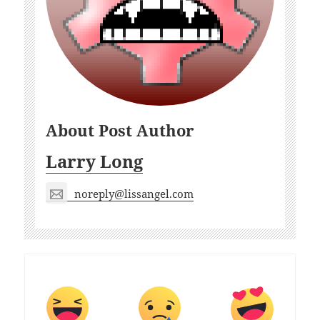
About Post Author
Larry Long
noreply@lissangel.com