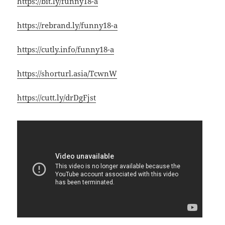
https://bit.ly/funny18-a
https://rebrand.ly/funny18-a
https://cutly.info/funny18-a
https://shorturl.asia/TcwnW
https://cutt.ly/drDgFjst