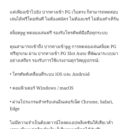
แค่เพียงเข้าไปยัง ปากทางเข้า PG เว็บตรง ก็สามารถทดสอบ
เล่นได้ฟรีโดยทันที ไม่ต้องสมัคร ไม่ต้องแชร์ ไม่ต้องทำเทิร์น
สล็อตpg ทดลองเล่นฟรี รองรับโทรศัพท์มือถือทุกระบบ
คุณสามารถเข้าถึง ปากทางเข้าpg การทดลองเล่นสล็อต PG
ฟรีทุกเกม ผ่าน ปากทางเข้า PG Slot Auto ที่พัฒนาระบบมา
อย่างเสถียร รองรับการใช้แรงงานทุกวัสดุอุปกรณ์:
• โทรศัพท์เคลื่อนที่ระบบ iOS และ Android
• คอมพิวเตอร์ Windows / macOS
• ผ่านโปรแกรมสำหรับเล่นอินเตอร์เน็ต Chrome, Safari,
Edge
ไม่มีความจำเป็นต้องดาวน์โหลดแอปพลิเคชันให้เสียเวล่ำ