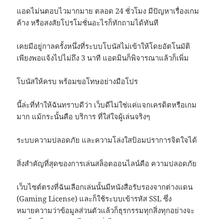
แอดไม่นตอบไวมากมาย ตลอด 24 ชั่วโมง มีปัญหาเรื่องเกม
ค้าง หรือสงสัยโปรโมชั่นอะไรก็ทักถามได้ทันที
เคยมีอยู่กาลครั้งหนึ่งที่ระบบโบนัสไม่เข้าให้โดยอัตโนมัติ
เพียงพอแจ้งไปไม่ถึง 3 นาที แอดมินก็พิจารณาแล้วก็เพิ่ม
โบนัสให้ครบ พร้อมขอโทษอย่างมือโปร
นี้ล่ะที่ทำให้ฉันทราบดีว่า เว็บดีไม่ใช่แค่แจกเครดิตหรือเกม
มาก แม้กระนั้นคือ บริการ ที่ใส่ใจผู้เล่นจริงๆ
ระบบความปลอดภัย และความโล่งใสป้อมปราการจิตใจได้
สิ่งสำคัญที่สุดของการเล่นสล็อตออนไลน์คือ ความปลอดภัย
เว็บไซต์ตรงที่ฉันเลือกเล่นนั้นมีหนังสือรับรองจากต่างแดน
(Gaming License) และก็ใช้ระบบเข้ารหัส SSL ซึ่ง
หมายความว่าข้อมูลส่วนตัวแล้วก็ธุรกรรมทุกสิ่งทุกอย่างจะ