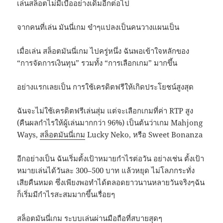
เล่นสล็อตไม่มีเบื่ออย่างเดิมอีกต่อไป
จากคนที่เล่น มันนี่เกม ขำๆแปลงเป็นคนวางแผนเป็น
เมื่อเล่น สล็อตมันนี่เกม ไปครู่หนึ่ง ฉันพอเข้าใจหลักของ
“การจัดการเงินทุน” รวมทั้ง “การเลือกเกม” มากขึ้น
อย่างแรกเลยเป็น การใช้เครดิตฟรีให้เกิดประโยชน์สูงสุด
ฉันจะไม่ใช้เครดิตฟรีเล่นสุ่ม แต่จะเลือกเกมที่ค่า RTP สูง
(คืนผลกำไรให้ผู้เล่นมากกว่า 96%) เป็นต้นว่าเกม Mahjong
Ways,
สล็อตมันนี่เกม
Lucky Neko, หรือ Sweet Bonanza
อีกอย่างเป็น ฉันเริ่มตั้งเป้าหมายกำไรต่อวัน อย่างเช่น ตั้งเป้า
หมายเล่นได้วันละ 300–500 บาท แล้วหยุด ไม่โลภกระทั่ง
เสียคืนหมด ซึ่งเพียงพอทำได้ตลอดยาวนานหลายวันจริงๆฉัน
ก็เริ่มมีกำไรสะสมมากขึ้นเรื่อยๆ
สล็อตมันนี่เกม ระบบเล่นผ่านมือถือที่สบายสุดๆ