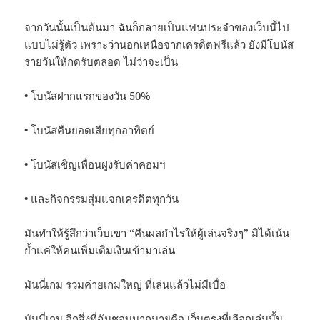
จากวันนั้นเป็นต้นมา ฉันก็กลายเป็นแฟนประจำของเว็บนี้ไป
แบบไม่รู้ตัว เพราะว่านอกเหนือจากเครดิตฟรีแล้ว ยังมีโบนัส
รายวันให้กดรับตลอด ไม่ว่าจะเป็น
• โบนัสฝากแรกของวัน 50%
• โบนัสคืนยอดเสียทุกอาทิตย์
• โบนัสเชิญเพื่อนฝูงรับค่าคอมฯ
• และกิจกรรมสุ่มแจกเครดิตทุกวัน
มันทำให้รู้สึกว่าเว็บเขา “คืนผลกำไรให้ผู้เล่นจริงๆ” มิได้เน้น
ย้ำแค่ให้คนเพิ่มเติมเงินเข้ามาเล่น
มันนี่เกม รวมค่ายเกมใหญ่ ที่เล่นแล้วไม่มีเบื่อ
มันนี่เกม อีกสิ่งที่ฉันชอบมากมายคือ เว็บตรงที่เลือกเล่นนั้น