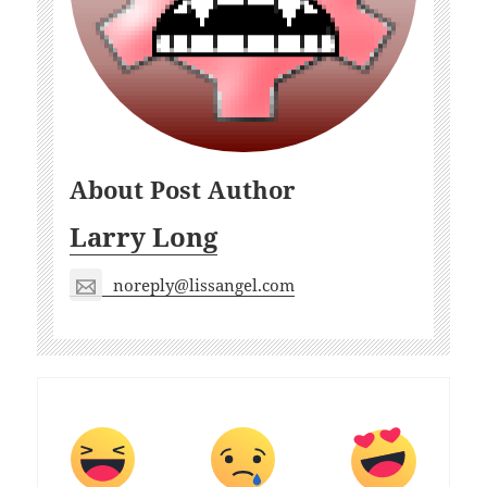
About Post Author
Larry Long
noreply@lissangel.com