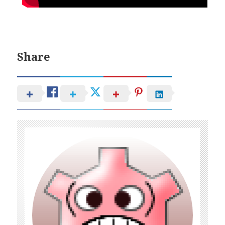
Share