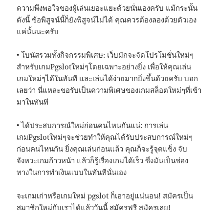
ความพึงพอใจของผู้เล่นเยอะแยะด้วยนั่นเองครับ แม้กระนั้น
ดังนี้ ข้อพิสูจน์นี้ก็ยังพิสูจน์ไม่ได้ คุณควรต้องลองด้วยตัวเอง
แค่นั้นนะครับ
• โบนัสรวมทั้งกิจกรรมพิเศษ: เว็บมักจะจัดโปรโมชั่นใหม่ๆ
สำหรับเกมPgslotใหม่ๆโดยเฉพาะอย่างยิ่ง เพื่อให้คุณเล่น
เกมใหม่ๆได้ในทันที และเล่นได้ง่ายมากยิ่งขึ้นด้วยครับ บอก
เลยว่า นี่แหละขอรับเป็นความพิเศษของเกมสล็อตใหม่ๆที่เข้า
มาในทันที
• ได้ประสบการณ์ใหม่ก่อนคนไหนกันแน่: การเล่น
เกม
Pgslot
ใหม่ๆจะช่วยทำให้คุณได้รับประสบการณ์ใหม่ๆ
ก่อนคนไหนกัน ยิ่งคุณเล่นก่อนแล้ว คุณก็จะรู้จุดแข็ง จับ
จังหวะเกมก้าวหน้า แล้วก็รู้เรื่องเกมได้เร็ว ซึ่งมันเป็นช่อง
ทางในการทำเงินแบบในทันทีนั่นเอง
จะเกมเก่าหรือเกมใหม่ pgslot ก็เอาอยู่แน่นอน! สมัครเป็น
สมาชิกใหม่กับเราได้แล้ววันนี้ สมัครฟรี สมัครเลย!