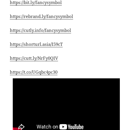
https://bit.ly/fancysymbol
https://rebrand.ly/fancysymbol
https://cutly.info/fancysymbol
https://shorturl.asia/I59cT
https://cutt.ly/NrFy0QIV
https://t.co/UGqbc4pc30