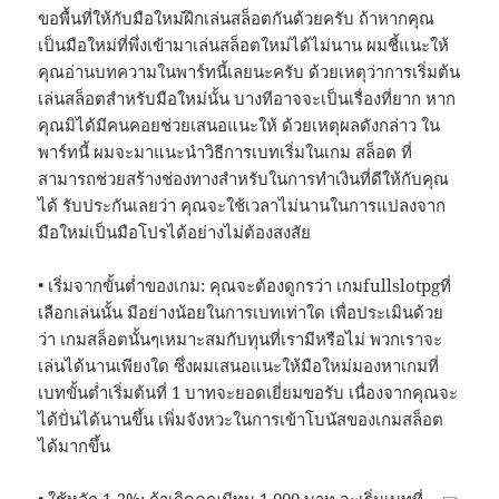
ขอพื้นที่ให้กับมือใหม่ฝึกเล่นสล็อตกันด้วยครับ ถ้าหากคุณ
เป็นมือใหม่ที่พึ่งเข้ามาเล่นสล็อตใหม่ได้ไม่นาน ผมชี้แนะให้
คุณอ่านบทความในพาร์ทนี้เลยนะครับ ด้วยเหตุว่าการเริ่มต้น
เล่นสล็อตสำหรับมือใหม่นั้น บางทีอาจจะเป็นเรื่องที่ยาก หาก
คุณมิได้มีคนคอยช่วยเสนอแนะให้ ด้วยเหตุผลดังกล่าว ใน
พาร์ทนี้ ผมจะมาแนะนำวิธีการเบทเริ่มในเกม สล็อต ที่
สามารถช่วยสร้างช่องทางสำหรับในการทำเงินที่ดีให้กับคุณ
ได้ รับประกันเลยว่า คุณจะใช้เวลาไม่นานในการแปลงจาก
มือใหม่เป็นมือโปรได้อย่างไม่ต้องสงสัย
• เริ่มจากขั้นต่ำของเกม: คุณจะต้องดูกรว่า เกมfullslotpgที่
เลือกเล่นนั้น มีอย่างน้อยในการเบทเท่าใด เพื่อประเมินด้วย
ว่า เกมสล็อตนั้นๆเหมาะสมกับทุนที่เรามีหรือไม่ พวกเราจะ
เล่นได้นานเพียงใด ซึ่งผมเสนอแนะให้มือใหม่มองหาเกมที่
เบทขั้นต่ำเริ่มต้นที่ 1 บาทจะยอดเยี่ยมขอรับ เนื่องจากคุณจะ
ได้ปั่นได้นานขึ้น เพิ่มจังหวะในการเข้าโบนัสของเกมสล็อต
ได้มากขึ้น