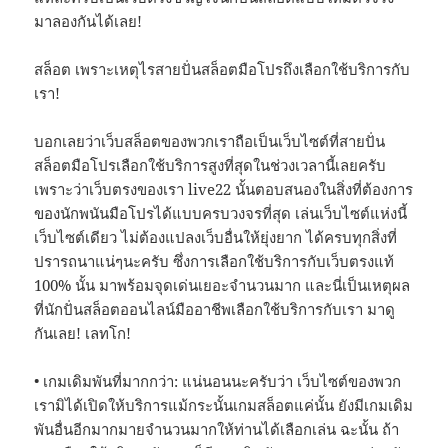
มาลองกันได้เลย!
สล็อต เพราะเหตุไรสายปั่นสล็อตมือโปรถึงเลือกใช้บริการกับ
เรา!
บอกเลยว่าเว็บสล็อตของพวกเราถือเป็นเว็บไซต์ที่สายปั่น
สล็อตมือโปรเลือกใช้บริการสูงที่สุดในช่วงเวลานี้เลยครับ
เพราะว่าเว็บตรงของเรา live22 นั้นตอบสนองในสิ่งที่ต้องการ
ของนักพนันมือโปรได้แบบครบวงจรที่สุด เล่นเว็บไซต์แห่งนี้
เว็บไซต์เดียว ไม่ต้องแปลงเว็บอื่นให้ยุ่งยาก ได้ครบทุกสิ่งที่
ปรารถนาแน่ๆนะครับ ซึ่งการเลือกใช้บริการกับเว็บตรงแท้
100% นั้น มาพร้อมจุดเด่นเยอะจำนวนมาก และนี่เป็นเหตุผล
ที่นักปั่นสล็อตออนไลน์มืออาชีพเลือกใช้บริการกับเรา มาดู
กันเลย! เลทโก!
• เกมเดิมพันที่มากกว่า: แน่นอนนะครับว่า เว็บไซต์ของพวก
เรามิได้เปิดให้บริการแม้กระนั้นเกมสล็อตแค่นั้น ยังมีเกมเดิม
พันอื่นอีกมากมายจำนวนมากให้ท่านได้เลือกเล่น ฉะนั้น ถ้า