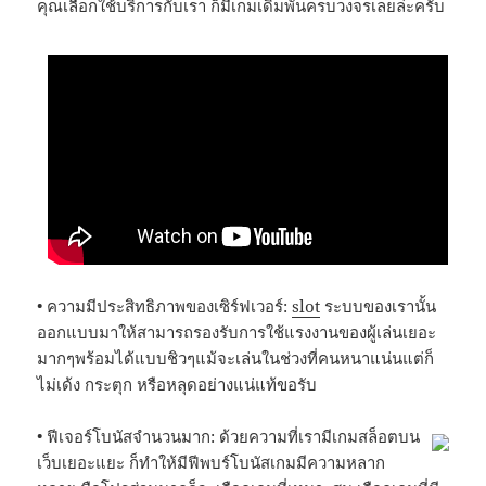
คุณเลือกใช้บริการกับเรา ก็มีเกมเดิมพันครบวงจรเลยล่ะครับ
• ความมีประสิทธิภาพของเซิร์ฟเวอร์:
slot
ระบบของเรานั้น
ออกแบบมาให้สามารถรองรับการใช้แรงงานของผู้เล่นเยอะ
มากๆพร้อมได้แบบชิวๆแม้จะเล่นในช่วงที่คนหนาแน่นแต่ก็
ไม่เด้ง กระตุก หรือหลุดอย่างแน่แท้ขอรับ
• ฟีเจอร์โบนัสจำนวนมาก: ด้วยความที่เรามีเกมสล็อตบน
เว็บเยอะแยะ ก็ทำให้มีฟีพบร์โบนัสเกมมีความหลาก