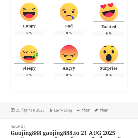
Happy
Sad
Excited
0
%
0
%
0
%
Sleepy
Angry
Surprise
0
%
0
%
0
%
เขียน
ผู้
หมวด
ป้าย
25 มิถุนายน 2025
Larry Long
สล็อต
สล็อต
เมื่อ
เขียน
หมู่
กำกับ
แนะแนว
ก่อนหน้า
เรื่อง
Gaojing888 gaojing888.to 21 AUG 2025
เรื่อง