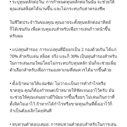
• ระบุทุนหลักต่อวัน: การกำหนดทุนหลักต่อวันนั้น จะช่วยให้
คุณเล่นสล็อตได้นานขึ้น และไม่กระทบกับค่าครองชีพ
ในชีวิตประจำวันของคุณ คุณอาจจะตั้งทุนหลักต่ออาทิตย์
ก็ได้เช่นกัน เพื่อควบคุมงบสำหรับเพื่อการเล่นก้าวหน้าขึ้น
ครับผม
• แบ่งทุนสำรอง: การแบ่งทุนที่มีออกเป็น 2 กองด้วยกัน ได้แก่
70% สำหรับเล่น สล็อต จริง และก็ 30% เป็นทุนสำรองสำหรับ
ในการเล่นเกมใหม่โดยไม่กระทบกับทุนหลัก มันก็จะช่วยเพิ่ม
ตัวเลือกสำหรับเพื่อการมองหาเกมที่สมควรได้มากขึ้นด้วย
• ตั้งเป้าหมายให้แจ่มชัด: ไม่ว่าจะเป็นการทำกำไรหรือ
ขาดทุน คุณก็ต้องกำหนดเป้าหมายให้ชัดเจนเอาไว้ครับ มัน
จะช่วยให้คุณเล่นอย่างมีวินัยมากขึ้นเรื่อยๆ ไม่เล่นเกินกว่าที่
ตั้งจิตใจเอาไว้ ถ้าหากได้กำไรหรือขาดทุนเกินที่ตั้งเอาไว้ก็
จำเป็นต้องเลิกโดยทันที
• ทบทวนคำตอบเสมอ: การทบทวนคำตอบสำหรับในการเล่น