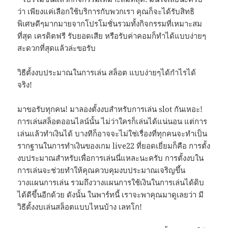
ว่า เพียงแค่เลือกใช้บริการกับพวกเรา คุณก็จะได้รับสิทธิ
พิเศษดีๆมากมายจากโปรโมชั่นรวมทั้งกิจกรรมที่เหมาะสม
ที่สุด เครดิตฟรี รับยอดเสีย หรือรับค่าคอมก็ทำได้แบบง่ายๆ
สะดวกที่สุดแล้วล่ะขอรับ
วิธีตั้งงบประมาณในการเล่น สล็อต แบบง่ายๆได้กำไรได้
จริง!
มาขอรับทุกคน! มาลองตั้งงบสำหรับการเล่น slot กันเหอะ!
การเล่นสล็อตออนไลน์นั้น ไม่ว่าใครก็เล่นได้แน่นอน แต่การ
เล่นแล้วทำเงินได้ บางทีก็อาจจะไม่ใช่เรื่องที่ทุกคนจะทำเป็น
รากฐานในการทำเงินของเกม live22 ที่ยอดเยี่ยมก็คือ การตั้ง
งบประมาณสำหรับเพื่อการเล่นนี่แหละนะครับ การตั้งงบใน
การเล่นจะช่วยทำให้คุณควบคุมงบประมาณเจริญขึ้น
วางแผนการเล่น รวมถึงวางแผนการใช้เงินในการเล่นได้ดิบ
ได้ดีขึ้นอีกด้วย ดังนั้น ในพาร์ทนี้ เราจะพาคุณมาดูเลยว่า มี
วิธีตั้งงบเล่นสล็อตแบบไหนบ้าง เลทโก!