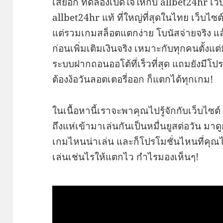
เสียอีก ทดลองเปิดใจให้กับ allbet24hr เว
allbet24hr แท้ ที่ใหญ่ที่สุดในไทย เว็บไซต์
แต่รวมเกมสล็อตแตกง่าย โบนัสจ่ายจริง แ
ก่อนเพิ่มเติมเงินจริง เหมาะกับทุกคนตั้งแต
ระบบฝากถอนออโต้ที่เร็วที่สุด แถมยังมีโปร
ต้องง้อวันลอตเตอรี่ออก ก็แตกได้ทุกเกม!
ในเนื้อหานี้เราจะพาคุณไปรู้จักกับเว็บไซต์
ถึงแห่เข้ามาเล่นกันเป็นหมื่นยูสต่อวัน มาด
เกมไหนน่าเล่น และก็โปรโมชั่นไหนที่คุ
เล่นเช่นไรให้แตกไว กำไรมองเห็นๆ!