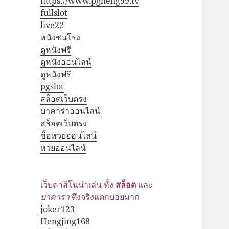
https://www.pgheng99.tv
fullslot
live22
หนังชนโรง
ดูหนังฟรี
ดูหนังออนไลน์
ดูหนังฟรี
pgslot
สล็อตเว็บตรง
บาคาร่าออนไลน์
สล็อตเว็บตรง
ซื้อหวยออนไลน์
หวยออนไลน์
เว็บคาสิโนน่าเล่น ทั้ง
สล็อต
และ
บาคาร่า
ตึงจริงแตกบ่อยมาก
joker123
Hengjing168