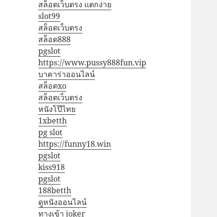
สล็อตเว็บตรง แตกง่าย
slot99
สล็อตเว็บตรง
สล็อต888
pgslot
https://www.pussy888fun.vip
บาคาร่าออนไลน์
สล็อตxo
สล็อตเว็บตรง
หนังโป๊ไทย
1xbetth
pg slot
https://funny18.win
pgslot
kiss918
pgslot
188betth
ดูหนังออนไลน์
ทางเข้า joker