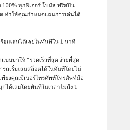
100% ทุกฟีเจอร์ โบนัส ฟรีสปิน
หมด ทำให้คุณกำหนดแผนการเล่นได้
้อมเล่นได้เลยในทันทีใน 1 นาที
บมาให้ “รวดเร็วที่สุด ง่ายที่สุด
มารถเริ่มเล่นสล็อตได้ในทันทีโดยไม่
เพียงคุณมีเบอร์โทรศัพท์โทรศัพท์มือ
ุกได้เลยโดยทันทีในเวลาไม่ถึง 1