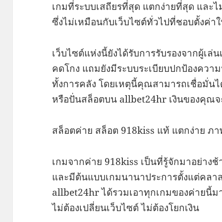
เกมที่ระบบเสถียรที่สุด แตกง่ายที่สุด และไ
ซึ่งไม่เหมือนกับเว็บไซต์ทั่วไปที่ชอบตั้งค่าใ
เว็บไซต์แห่งนี้ยังได้รับการรับรองจากผู้เล่น
คดโกง แถมยังมีระบบระเบียบปกป้องความปล
ทั้งการคลัง โดยเหตุนี้คุณสามารถเชื่อมั่น
หรือปั่นสล็อตบน allbet24hr เงินของคุณจ
สล็อตค่าย สล็อต 918kiss แท้ แตกง่าย ภา
เกมจากค่าย 918kiss เป็นที่รู้จักมาอย่างช้
และมีต้นแบบเกมนานาประการตั้งแต่คลาสส
allbet24hr ได้รวมเอาทุกเกมของค่ายนี้ม
ไม่ต้องเปลี่ยนเว็บไซต์ ไม่ต้องโยกเงิน