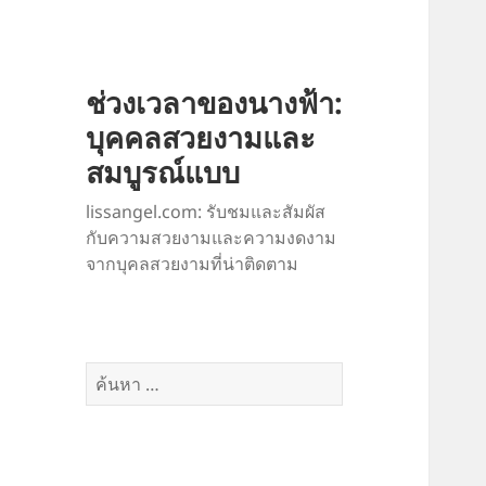
ช่วงเวลาของนางฟ้า:
บุคคลสวยงามและ
สมบูรณ์แบบ
lissangel.com: รับชมและสัมผัส
กับความสวยงามและความงดงาม
จากบุคลสวยงามที่น่าติดตาม
ค้นหา
สำหรับ: