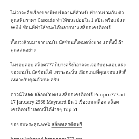
ไม่ว่าจะคือเรื่องของฟีพบร์สถานที่สำหรับทำงานร่วมกัน ตัว
คูณเพิ่มราคา Cascade ทำให้ชนะบ่อยใน 1 สปิน หรือแม้แต่
Wild ซ้อนที่ทำให้ชนะได้หลายทาง สล็อตเครดิตฟรี
ทั้งปวงล้วนมาจากเกมโบนัสซ้อนทั้งหมดทั้งปวง แต่ทั้งนี้ ถ้า
คุณเล่นอย่าง
ไม่รอบคอบ สล็อต777 ก็บางครั้งก็อาจจะเจอกับทุนแอบแฝง
ของเกมโบนัสซ้อนได้ เพราะฉะนั้น เลือกเกมที่คุณชอบแล้วก็
เหมาะกับคุณด้วยนะครับ
ดาวน์โหลด สล็อตเว็บตรง สล็อตเครดิตฟรี Punpro777.art
17 January 2568 Maynard ยืน 1 เรื่องเกมสล็อต สล็อต
เครดิตฟรี ปลดหนี้ได้ง่ายๆ Top 51
ขอขอบพระคุณweb
สล็อตเครดิตฟรี
https://rebrand.ly/punpro777-art