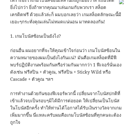
ยิ่งไปกว่า ยิ่งถ้าหากคุณมาเล่นเกมกับพวกเรา สล็อต
เครดิตฟรี ด้วยแล้วล่ะก็ ผมบอกเลยว่า เกมสล็อตลักษณะนี้มี
เยอะๆกระทั่งคุณเล่นไม่หมดแน่นอน มาทดลองกัน!
1. เกมโบนัสซ้อนเป็นยังไง?
ก่อนอื่น ผมอยากที่จะให้คุณเข้าใจก่อนว่า เกมโบนัสซ้อนใน
ความหมายของผมเป็นยังไงกันแน่? มันคือเกมสล็อตที่มีฟี
พบร์ปฏิบัติงานพร้อมกันหรือร่วมกันมากกว่า 1 ฟีเจอร์นั่นเอง
ดังเช่น ฟรีสปิน + ตัวคูณ, ฟรีสปิน + Sticky Wild หรือ
Cascade + ตัวคูณ ฯลฯ
การทำงานด้วยกันของฟีเจอร์พวกนี้ เปลี่ยนจากโบนัสปกติที่
เข้าแล้วจบเป็นรอบๆมิได้มีการต่อยอด ให้เปลี่ยนเป็นโบนัส
ในโบนัสอีกครั้ง ทำให้ท่านได้โอกาสได้รับเงินรางวัลจากเกม
เพิ่มมากขึ้น นี่แหละครับผมคือเกมโบนัสซ้อนที่ทุกคนจะต้อง
ถูกใจ