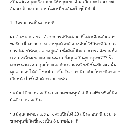
สปินแล้วหยุดหรือปล่อยให้หยุดเอง มันก็เกือบจะไม่แตกต่าง
กัน แต่ถ้าสอบถามหาไม่เหมือนกันจริงๆก็มีดังนี้
1. อัตราการสปินต่อนาที
ผมต้องบอกเลยว่า อัตราการสปินต่อนาทีไม่เหมือนกันแน่ๆ
ขอรับ เนื่องจากการกดหยุดด้วยตัวเองมันก็ใช้วินาทีน้อยกว่า
การปล่อยให้หยุดเองอยู่แล้ว ซึ่งมันก็มีผลต่อการคลังรวมทั้ง
ความเหวี่ยงเยอะแยะแน่นอน ยิ่งคุณสปินpunpro777เร็ว
มากขนาดไหน คุณก็จะเจอกับความเหวี่ยงถี่ขึ้นเพียงแค่นั้น
คุณอาจจะได้กำไรหนักไวขึ้น ในเวลาเดียวกัน ก็บางทีอาจจะ
เสียหนักไวขึ้นอีกด้วย อย่างเช่น
• พนัน 10 บาทต่อสปิน มุ่งมาดขาดทุนไม่เกิน -4% หรือก็คือ
0.40 บาทต่อสปิน
• แม้คุณกดหยุดเอง อาจจะสปินได้ 20 สปินต่อนาที มุ่งมาด
ขาดทุนที่เกิดขึ้นจะเป็น 8 บาทต่อนาที