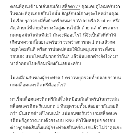
ตอนที่คุณเข้ามาเล่นเกมกับ
สล็อต777
คุณเคยดูไหมครับว่า
ในขณะที่คุณกดสปินไปนั้น สัญลักษณ์ต่างๆจะไหลผ่านคุณ
ไปเรื่อยๆอาจจะมีทั้งยังเครื่องหมาย Wild หรือ Scatter หรือ
สัญลักษณ์ที่จ่ายเงินรางวัลสูงผ่านไปอีกด้วย แล้วถ้าพวกเรา
กดหยุดมันในทันทีล่ะ? มันจะคืออะไร? นี่จึงเป็นสิ่งที่ทำให้
เกิดบทความนี้เลยนะครับว่า ระหว่างการกด 1 หนแล้วกด
หยุดโดยทันที หรือการปลดปล่อยให้มันหมุนจนกระทั่งจบ
รอบเอง แบบไหนดีมากกว่ากัน? แล้วมันแตกต่างยังไง? มา
หาคำตอบไปพร้อมเพียงกันเลยนะครับ
ไม่เหมือนกันของผู้กระทำด 1 คราวหยุดรวมทั้งปล่อยยาวบน
เกมสล็อตแครดิตฟรีคืออะไร?
มาเริ่มสล็อตเเครดิตฟรีกันที่ไม่เหมือนกันสำหรับในการเล่น
สล็อตเเครดิตฟรีแบบกด 1 ทีหยุดรวมทั้งปล่อยยาวกันเลยดี
กว่า มันแตกต่างที่ไหนแน่? แน่นอนขอรับว่า เกมสล็อตเเค
รดิตฟรีถูกวางแบบด้วยระบบ RNG ทำให้ผลสรุปของรอบ
ต่างๆถูกตัดสินตั้งแต่ผู้กระทำดสปินครั้งแรกแล้ว ไม่ว่าคุณจะ