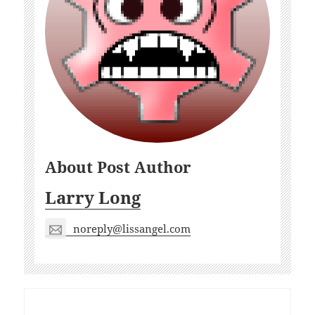
About Post Author
Larry Long
noreply@lissangel.com