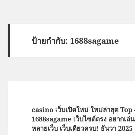
ป้ายกำกับ:
1688sagame
casino เว็บเปิดใหม่ ใหม่ล่าสุด To
1688sagame เว็บไซต์ตรง อยากเล่น
หลายเว็บ เว็บเดียวครบ! ธันวา 2025