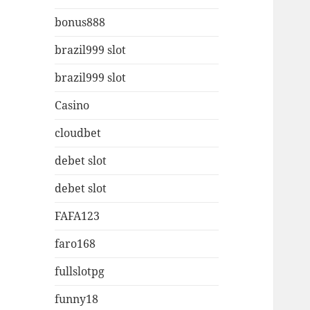
bonus888
brazil999 slot
brazil999 slot
Casino
cloudbet
debet slot
debet slot
FAFA123
faro168
fullslotpg
funny18