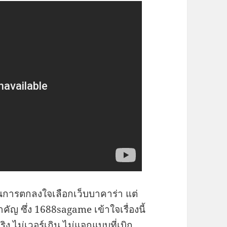
ในการตกลงใจเลือกเว็บบาคาร่า แต่
ำคัญ ซึ่ง 1688sagame เข้าใจเรื่องนี้
ิง ไม่เวอร์เกิน ไม่แจกแบบที่เบิก