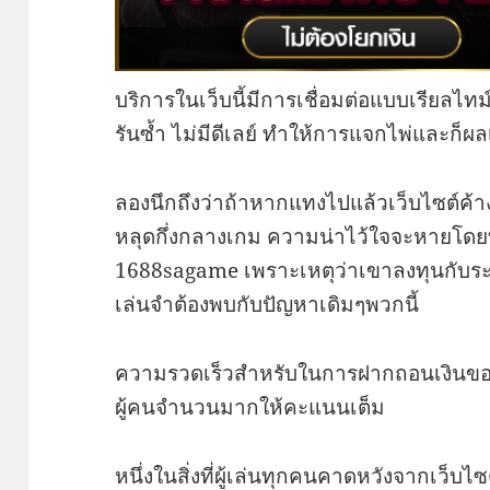
บริการในเว็บนี้มีการเชื่อมต่อแบบเรียลไทม
รันซ้ำ ไม่มีดีเลย์ ทำให้การแจกไพ่และก็ผ
ลองนึกถึงว่าถ้าหากแทงไปแล้วเว็บไซต์ค้
หลุดกึ่งกลางเกม ความน่าไว้ใจจะหายโดยทันท
1688sagame เพราะเหตุว่าเขาลงทุนกับระบบอ
เล่นจำต้องพบกับปัญหาเดิมๆพวกนี้
ความรวดเร็วสำหรับในการฝากถอนเงินของ
ผู้คนจำนวนมากให้คะแนนเต็ม
หนึ่งในสิ่งที่ผู้เล่นทุกคนคาดหวังจากเว็บ