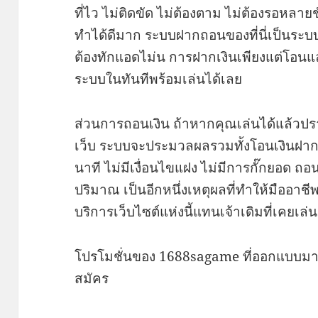
ที่ไว ไม่ติดขัด ไม่ต้องตาม ไม่ต้องรอหลายชั
ทำได้ดีมาก ระบบฝากถอนของที่นี่เป็นระบบอั
ต้องทักแอดไม่น การฝากเงินเพียงแต่โอนแล
ระบบในทันทีพร้อมเล่นได้เลย
ส่วนการถอนเงิน ถ้าหากคุณเล่นได้แล้ว
เว็บ ระบบจะประมวลผลรวมทั้งโอนเงินฝา
นาที ไม่มีเงื่อนไขแฝง ไม่มีการกั๊กยอด ถ
ปริมาณ เป็นอีกหนึ่งเหตุผลที่ทำให้มืออาช
บริการเว็บไซต์แห่งนี้แทนเจ้าเดิมที่เคยเล่น
โปรโมชั่นของ 1688sagame ที่ออกแบบมาเพื่อ
สมัคร