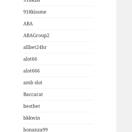
918Kiss
918kissme
ABA
ABAGroup2
allbet24hr
alot66
alot666
amb slot
Baccarat
bestbet
bkkwin
bonanza99