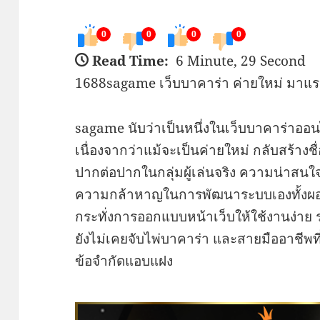
0
0
0
0
Read Time:
6 Minute, 29 Second
1688sagame เว็บบาคาร่า ค่ายใหม่ มาแรงที
sagame นับว่าเป็นหนึ่งในเว็บบาคาร่าออนไล
เนื่องจากว่าแม้จะเป็นค่ายใหม่ กลับสร้าง
ปากต่อปากในกลุ่มผู้เล่นจริง ความน่าสนใจ
ความกล้าหาญในการพัฒนาระบบเองทั้งผอ
กระทั่งการออกแบบหน้าเว็บให้ใช้งานง่าย รองร
ยังไม่เคยจับไพ่บาคาร่า และสายมืออาชีพที่
ข้อจำกัดแอบแฝง