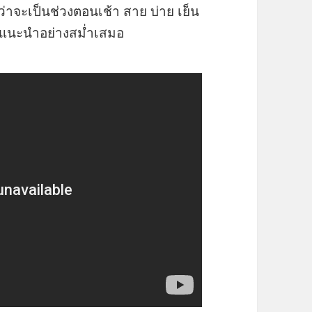
่าจะเป็นช่วงตอนเช้า สาย บ่าย เย็น
้คำแนะนำอย่างสม่ำเสมอ