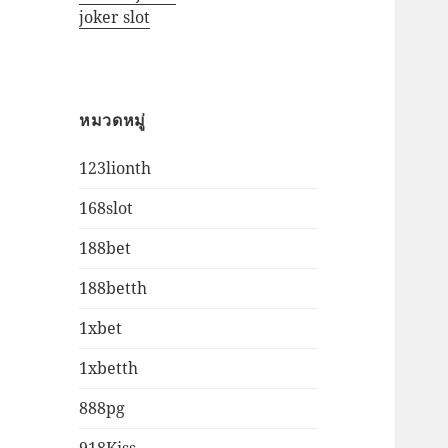
joker slot
หมวดหมู่
123lionth
168slot
188bet
188betth
1xbet
1xbetth
888pg