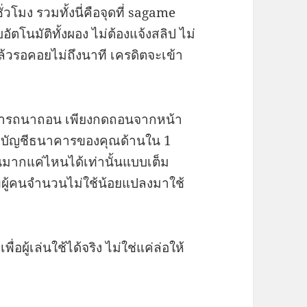
่วโมง รวมทั้งนี่คือจุดที่ sagame
ตโนมัติทั้งผอง ไม่ต้องแจ้งสลิป ไม่
้วรอคอยไม่ถึงนาที เครดิตจะเข้า
ปรารถนาถอน เพียงกดถอนจากหน้า
กบัญชีธนาคารของคุณด้านใน 1
อนมากแค่ไหนได้เท่านั้นแบบเต็ม
ีพผู้คนจำนวนไม่ใช้น้อยแปลงมาใช้
ผู้เล่นใช้ได้จริง ไม่ใช่แค่ล่อให้