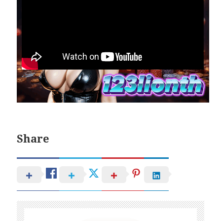
Share