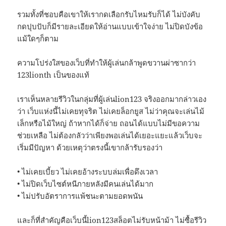
รวมทั้งที่ชอบคือเขาให้เรากดเลือกรับไหมรับก็ได้ ไม่บังคับ
กดปุบปับก็มีรายละเอียดให้อ่านแบบเข้าใจง่าย ไม่ปิดบังข้อ
แม้ใดๆก็ตาม
ความโปร่งใสของเว็บที่ทำให้ผู้เล่นกล้าพูดขวานผ่าซากว่า
123lionth เป็นของแท้
เราเห็นหลายรีวิวในกลุ่มที่ผู้เล่นlion123 จริงออกมากล่าวเอง
ว่า เว็บแห่งนี้ไม่เคยทุจริต ไม่เคยล็อกยูส ไม่ว่าคุณจะเล่นไม้
เล็กหรือไม้ใหญ่ ถ้าหากได้ก็จ่าย ถอนได้แบบไม่มีขอความ
ช่วยเหลือ ไม่ต้องกลัวว่าเพียงพอเล่นได้เยอะแยะแล้วเว็บจะ
เริ่มมีปัญหา ด้วยเหตุว่าตรงนี้เขากล้ารับรองว่า
• ไม่เคยเบี้ยว ไม่เคยอ้างระบบล่มเพื่อดึงเวลา
• ไม่ปิดเว็บไซต์หนีภายหลังมีคนเล่นได้มาก
• ไม่ปรับอัตราการแพ้ชนะตามยอดพนัน
และก็ที่สำคัญคือเว็บนี้lion123สล็อตไม่รับหน้าม้า ไม่ซื้อรีวิว