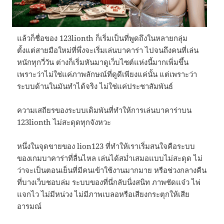
แล้วก็ชื่อของ 123lionth ก็เริ่มเป็นที่พูดถึงในหลายกลุ่ม
ตั้งแต่สายมือใหม่ที่พึ่งจะเริ่มเล่นบาคาร่า ไปจนถึงคนที่เล่น
หนักทุกวี่วัน ต่างก็เริ่มหันมาดูเว็บไซต์แห่งนี้มากเพิ่มขึ้น
เพราะว่าไม่ใช่แค่ภาพลักษณ์ที่ดูดีเพียงแค่นั้น แต่เพราะว่า
ระบบด้านในมันทำได้จริง ไม่ใช่แค่ประชาสัมพันธ์
ความเสถียรของระบบเดิมพันที่ทำให้การเล่นบาคาร่าบน
123lionth ไม่สะดุดทุกจังหวะ
หนึ่งในจุดขายของ lion123 ที่ทำให้เราเริ่มสนใจคือระบบ
ของเกมบาคาร่าที่ลื่นไหล เล่นได้สม่ำเสมอแบบไม่สะดุด ไม่
ว่าจะเป็นตอนเย็นที่มีคนเข้าใช้งานมากมาย หรือช่วงกลางคืน
ที่บางเว็บชอบล่ม ระบบของที่นี่กลับนิ่งสนิท ภาพชัดแจ๋ว ไพ่
แจกไว ไม่มีหน่วง ไม่มีภาพเบลอหรือเสียงกระตุกให้เสีย
อารมณ์