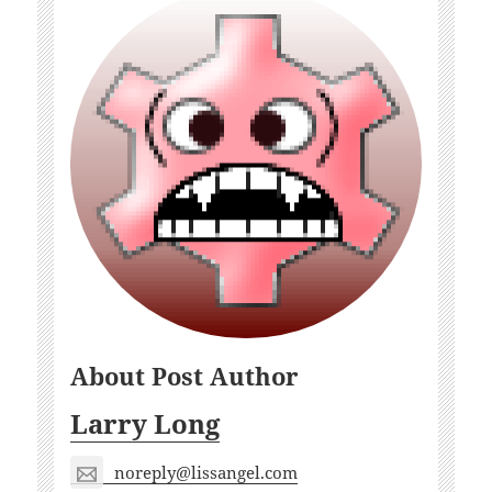
About Post Author
Larry Long
noreply@lissangel.com