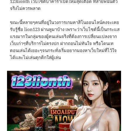
123lionth เว็บไซต์บาคาร่าเปิดใหม่สุดเดือด ที่สายพนันตัว
จริงไม่ควรพลาด
ขณะนี้หลายๆคนที่อยู่ในวงการเกมคาสิโนออนไลน์คงจะเคย
รับรู้ชื่อ lion123 ผ่านหูมาบ้าง เพราะว่าเว็บไซต์นี้เป็นกระแส
แรงมากในกลุ่มของผู้คนเล่นจริงที่ต้องการเปลี่ยนแปลงจาก
เว็บเก่าๆที่บริการไม่ตรงปก ฝากถอนไม่ทันใจ หรือโดนเท
ตอนเล่นได้เยอะๆจนกระทั่งเริ่มอยากมองหาเว็บใหม่ที่ไว้ใจ
ได้และไม่เล่นตุกติกใส่ผู้เล่น