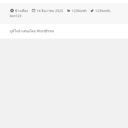
รูป
เขียน
หมวด
ป้าย
ข้างเคียง
14 ธันวาคม 2025
123lionth
123lionth
,
แบบ
เมื่อ
หมู่
กำกับ
lion123
เรื่อง
ภูมิใจนำเสนอโดย WordPress